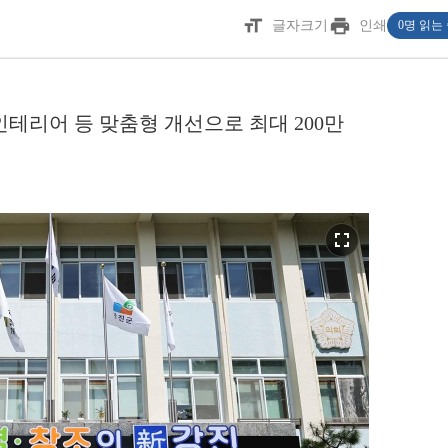
format_size
print
글자크기
인쇄
0명 읽는
·인테리어 등 맞춤형 개선으로 최대 200만
fullscreen