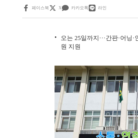
페이스북
X
카카오톡
라인
오는 25일까지···간판·어닝
원 지원