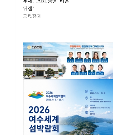
우세…ABL생명 ‘비온
뒤갬’
금융/증권