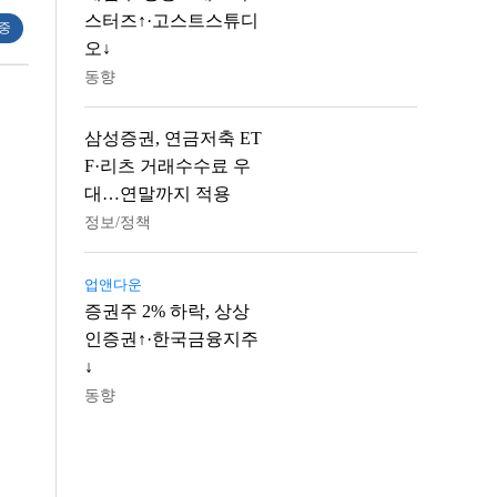
스터즈↑·고스트스튜디
 중
오↓
동향
삼성증권, 연금저축 ET
F·리츠 거래수수료 우
대…연말까지 적용
정보/정책
업앤다운
증권주 2% 하락, 상상
인증권↑·한국금융지주
↓
동향