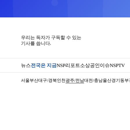
우리는 독자가 구독할 수 있는
기사를 씁니다.
뉴스
전국은 지금
NSP리포트
소상공인
이슈
NSPTV
서울
부산
대구/경북
인천
광주/전남
대전/충남
울산
경기동부