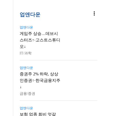
more_vert
업앤다운
업앤다운
게임주 상승…데브시
스터즈↑·고스트스튜디
오↓
IT/과학
업앤다운
증권주 2% 하락, 상상
인증권↑·한국금융지주
↓
금융/증권
업앤다운
보험 업종 희비 엇갈