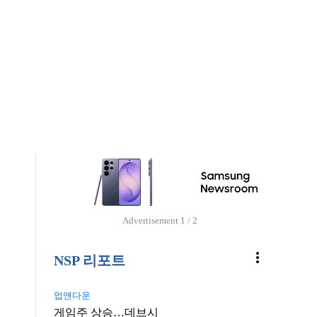
Advertisement
1 / 2
more_vert
NSP 리포트
업앤다운
게임주 상승…데브시