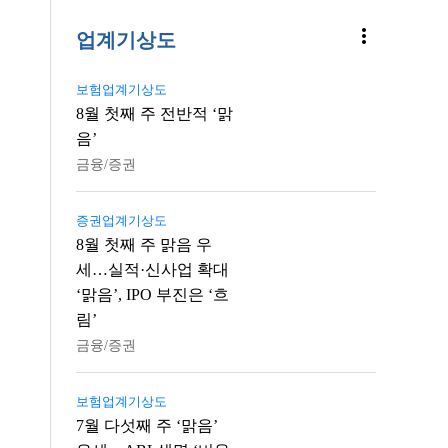
more_vert
업계기상도
보험업계기상도
8월 첫째 주 전반적 ‘맑
음’
금융/증권
증권업계기상도
8월 첫째 주 맑음 우
세…실적·신사업 확대
‘맑음’, IPO 부진은 ‘흐
림’
금융/증권
보험업계기상도
7월 다섯째 주 ‘맑음’