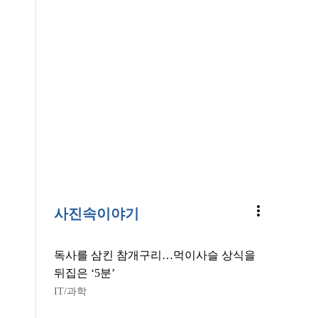
more_vert
사진속이야기
독사를 삼킨 참개구리…먹이사슬 상식을
뒤집은 ‘5분’
IT/과학