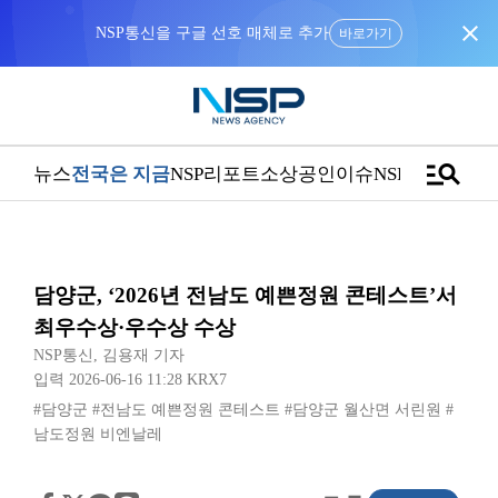
close
NSP통신을 구글 선호 매체로 추가
바로가기
manage_search
뉴스
전국은 지금
NSP리포트
소상공인
이슈
NSPTV
담양군, ‘2026년 전남도 예쁜정원 콘테스트’서
최우수상·우수상 수상
NSP통신
,
김용재 기자
입력 2026-06-16 11:28
KRX7
#담양군
#전남도 예쁜정원 콘테스트
#담양군 월산면 서린원
#
남도정원 비엔날레