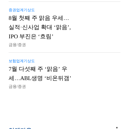
증권업계기상도
8월 첫째 주 맑음 우세…
실적·신사업 확대 ‘맑음’,
IPO 부진은 ‘흐림’
금융/증권
보험업계기상도
7월 다섯째 주 ‘맑음’ 우
세…ABL생명 ‘비온뒤갬’
금융/증권