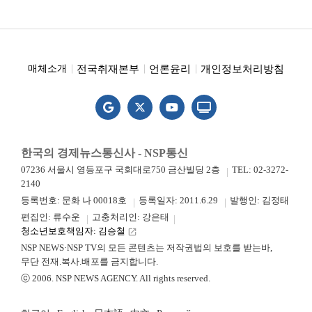
전국취재본부
언론윤리
개인정보처리방침
매체소개
한국의 경제뉴스통신사 - NSP통신
07236 서울시 영등포구 국회대로750 금산빌딩 2층
TEL: 02-3272-
2140
등록번호: 문화 나 00018호
등록일자: 2011.6.29
발행인: 김정태
편집인: 류수운
고충처리인: 강은태
청소년보호책임자: 김승철
launch
NSP NEWS·NSP TV의 모든 콘텐츠는 저작권법의 보호를 받는바,
무단 전재.복사.배포를 금지합니다.
ⓒ 2006. NSP NEWS AGENCY. All rights reserved.