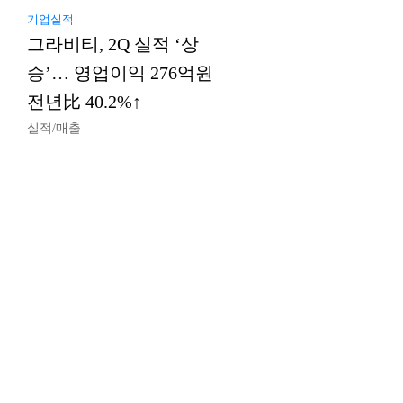
기업실적
그라비티, 2Q 실적 ‘상
승’… 영업이익 276억원
전년比 40.2%↑
실적/매출