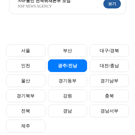
NSP통신 전국취재본부 모집
보기
NSP NEWS AGENCY
서울
부산
대구/경북
인천
광주/전남
대전/충남
울산
경기동부
경기남부
경기북부
강원
충북
전북
경남
경남서부
제주