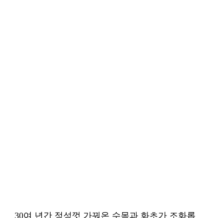
30여 년간 정성껏 가꿔온 수목과 화초가 조화롭