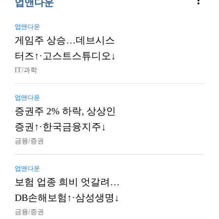
more_vert
업앤다운
업앤다운
게임주 상승…데브시스
터즈↑·고스트스튜디오↓
IT/과학
업앤다운
증권주 2% 하락, 상상인
증권↑·한국금융지주↓
금융/증권
업앤다운
보험 업종 희비 엇갈려…
DB손해보험↑·삼성생명↓
금융/증권