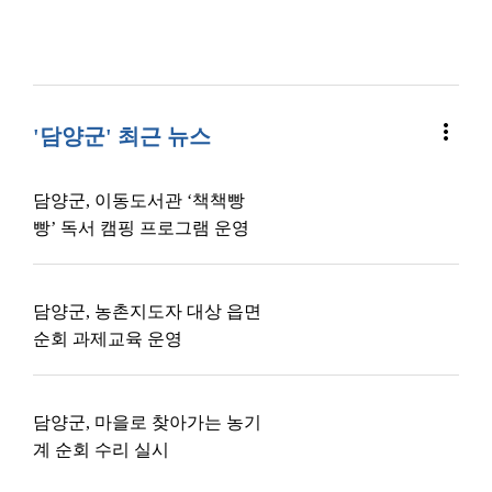
more_vert
'담양군' 최근 뉴스
담양군, 이동도서관 ‘책책빵
빵’ 독서 캠핑 프로그램 운영
담양군, 농촌지도자 대상 읍면
순회 과제교육 운영
담양군, 마을로 찾아가는 농기
계 순회 수리 실시