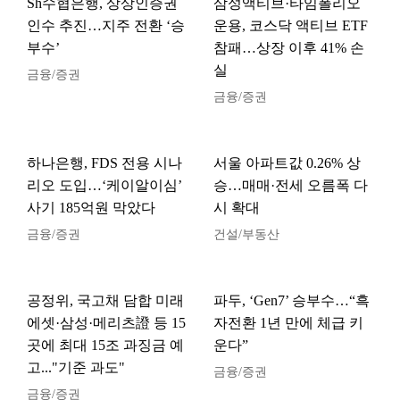
Sh수협은행, 상상인증권
삼성액티브·타임폴리오
인수 추진…지주 전환 ‘승
운용, 코스닥 액티브 ETF
부수’
참패…상장 이후 41% 손
실
금융/증권
금융/증권
하나은행, FDS 전용 시나
서울 아파트값 0.26% 상
리오 도입…‘케이알이심’
승…매매·전세 오름폭 다
사기 185억원 막았다
시 확대
금융/증권
건설/부동산
공정위, 국고채 담합 미래
파두, ‘Gen7’ 승부수…“흑
에셋·삼성·메리츠證 등 15
자전환 1년 만에 체급 키
곳에 최대 15조 과징금 예
운다”
고..."기준 과도"
금융/증권
금융/증권