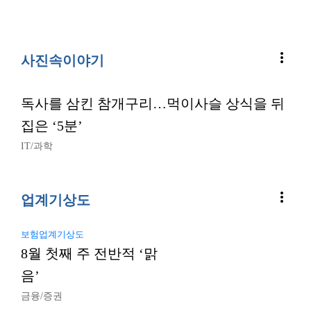
more_vert
사진속이야기
독사를 삼킨 참개구리…먹이사슬 상식을 뒤
집은 ‘5분’
IT/과학
more_vert
업계기상도
보험업계기상도
8월 첫째 주 전반적 ‘맑
음’
금융/증권