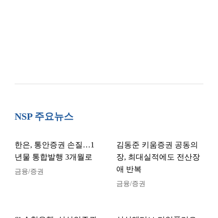
NSP 주요뉴스
한은, 통안증권 손질…1
김동준 키움증권 공동의
년물 통합발행 3개월로
장, 최대실적에도 전산장
애 반복
금융/증권
금융/증권