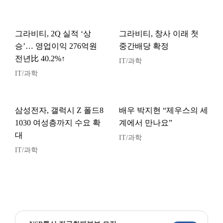
그라비티, 2Q 실적 ‘상
그라비티, 창사 이래 첫
승’… 영업이익 276억원
중간배당 확정
전년比 40.2%↑
IT/과학
IT/과학
삼성전자, 갤럭시 Z 폴드8
배우 박지현 “제우스의 세
1030 여성층까지 수요 확
계에서 만나요”
대
IT/과학
IT/과학