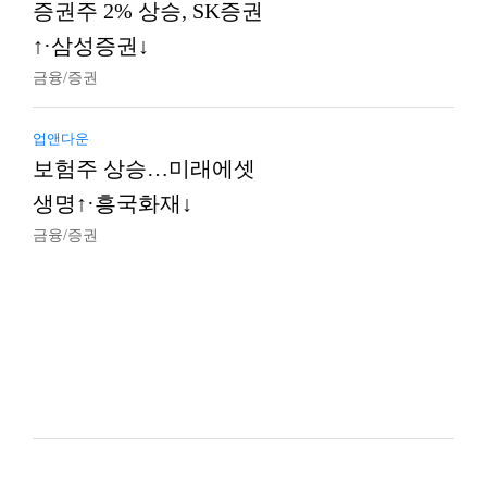
증권주 2% 상승, SK증권
↑·삼성증권↓
금융/증권
업앤다운
보험주 상승…미래에셋
생명↑·흥국화재↓
금융/증권