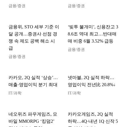
금융/증권
금융/증권
금융위, STO 세부 기준 이
‘빚투 불개미’, 신용잔고 3
달 공개…증권사 선점 경
8.6조 역대 최고…반대매
쟁 속 제도 공백 해소 시
매 비중 6월 3.52% 급등
급
금융/증권
금융/증권
카카오, 2Q 실적 ‘상승’…
넷마블, 2Q 실적 하락…
매출·영업이익 분기 최대
영업이익 전년比 20.8%↓
IT/과학
IT/과학
네오위즈 파우게임즈, 모
카카오게임즈, 2Q 실적
바일 MMORPG ‘킹덤2’
하락…4Q·내년 1Q 신작 5