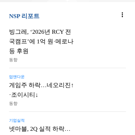
more_vert
NSP 리포트
빙그레, ‘2026년 RCY 전
국캠프’에 1억 원·메로나
등 후원
동향
업앤다운
게임주 하락…네오리진↑
·조이시티↓
동향
기업실적
넷마블, 2Q 실적 하락…