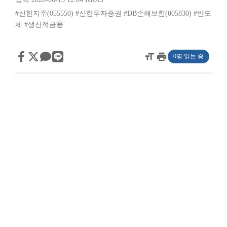
#신한지주(055550)
#신한투자증권
#DB손해보험(005830)
#반도
체
#생산적금융
format_size
print
0명 읽는 중