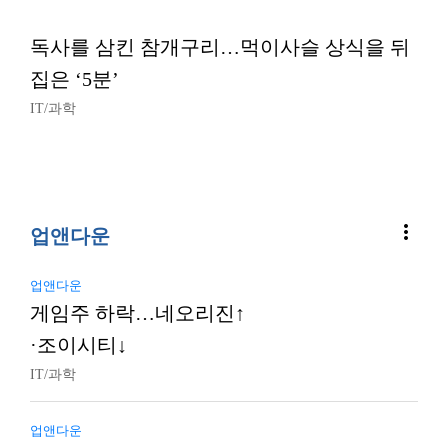
독사를 삼킨 참개구리…먹이사슬 상식을 뒤
집은 ‘5분’
IT/과학
more_vert
업앤다운
업앤다운
게임주 하락…네오리진↑
·조이시티↓
IT/과학
업앤다운