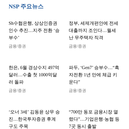
NSP 주요뉴스
Sh수협은행, 상상인증권
정부, 세제개편안에 전세
인수 추진…지주 전환 ‘승
대출까지 조인다…월세
부수’
난 무주택자 직격
금융/증권
금융/증권
한은, 6월 경상수지 497억
파두, ‘Gen7’ 승부수…“흑
달러…수출 첫 1000억달
자전환 1년 만에 체급 키
러 돌파
운다”
금융/증권
금융/증권
‘오너 3세’ 김동윤 상무 승
“700만 동포 금융시장 열
진…한국투자증권 후계
렸다”…기업은행·농협 등
구도 주목
7곳 동시 출발