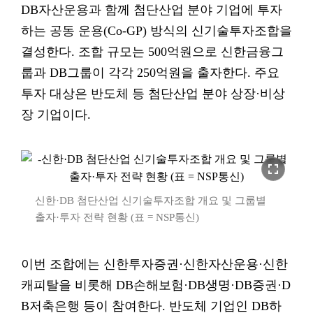
DB자산운용과 함께 첨단산업 분야 기업에 투자
하는 공동 운용(Co-GP) 방식의 신기술투자조합을
결성한다. 조합 규모는 500억원으로 신한금융그
룹과 DB그룹이 각각 250억원을 출자한다. 주요
투자 대상은 반도체 등 첨단산업 분야 상장·비상
장 기업이다.
fullscreen
신한·DB 첨단산업 신기술투자조합 개요 및 그룹별
출자·투자 전략 현황 (표 = NSP통신)
이번 조합에는 신한투자증권·신한자산운용·신한
캐피탈을 비롯해 DB손해보험·DB생명·DB증권·D
B저축은행 등이 참여한다. 반도체 기업인 DB하