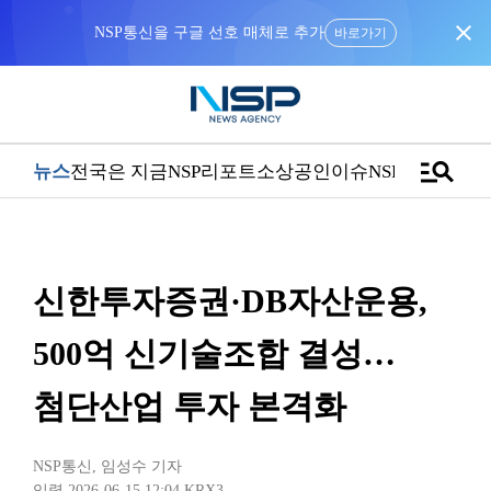
close
NSP통신을 구글 선호 매체로 추가
바로가기
manage_search
뉴스
전국은 지금
NSP리포트
소상공인
이슈
NSPTV
신한투자증권·DB자산운용,
500억 신기술조합 결성…
첨단산업 투자 본격화
NSP통신
,
임성수 기자
입력 2026-06-15 12:04
KRX3