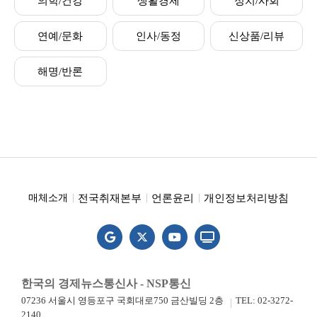
의학/건강
생활경제
정치/사회
연예/문화
인사/동정
신상품/리뷰
해명/반론
전국취재본부
언론윤리
개인정보처리방침
매체소개
한국의 경제뉴스통신사 - NSP통신
07236 서울시 영등포구 국회대로750 금산빌딩 2층
TEL: 02-3272-
2140