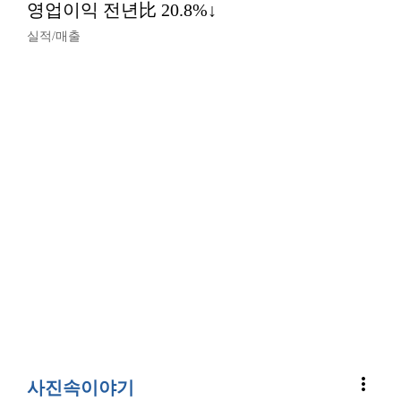
영업이익 전년比 20.8%↓
실적/매출
more_vert
사진속이야기