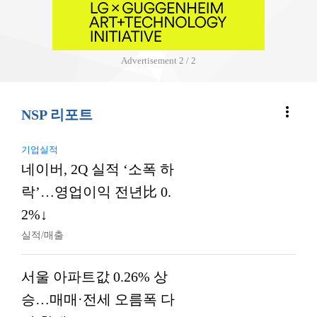
Advertisement
2 / 2
more_vert
NSP 리포트
기업실적
네이버, 2Q 실적 ‘소폭 하
락’…영업이익 전년比 0.
2%↓
실적/매출
서울 아파트값 0.26% 상
승…매매·전세 오름폭 다