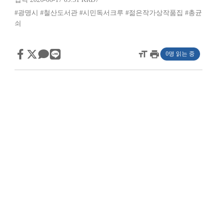
#광명시
#철산도서관
#시민독서크루
#젊은작가상작품집
#총균
쇠
format_size
print
0명 읽는 중