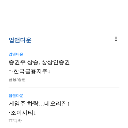
more_vert
업앤다운
업앤다운
증권주 상승, 상상인증권
↑·한국금융지주↓
금융/증권
업앤다운
게임주 하락…네오리진↑
·조이시티↓
IT/과학