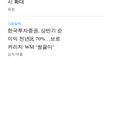
시 확대
동향
기업실적
한국투자증권, 상반기 순
이익 전년比 70%…브로
커리지·WM ‘쌍끌이’
실적/매출