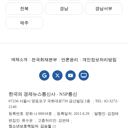
전북
경남
경남서부
제주
전국취재본부
언론윤리
개인정보처리방침
매체소개
한국의 경제뉴스통신사 - NSP통신
07236 서울시 영등포구 국회대로750 금산빌딩 2층
TEL: 02-3272-
2140
등록번호: 문화 나 00018호
등록일자: 2011.6.29
발행인: 김정태
편집인: 류수운
고충처리인: 강은태
청소년보호책임자: 김승철
launch