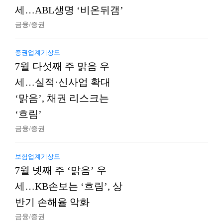
세…ABL생명 ‘비온뒤갬’
금융/증권
증권업계기상도
7월 다섯째 주 맑음 우
세…실적·신사업 확대
‘맑음’, 채권 리스크는
‘흐림’
금융/증권
보험업계기상도
7월 넷째 주 ‘맑음’ 우
세…KB손보는 ‘흐림’, 상
반기 손해율 악화
금융/증권