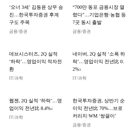
‘오너 3세’ 김동윤 상무 승
“700만 동포 금융시장 열
진…한국투자증권 후계
렸다”…기업은행·농협 등
구도 주목
7곳 동시 출발
금융/증권
금융/증권
데브시스터즈, 2Q 실적
네이버, 2Q 실적 ‘소폭 하
‘하락’…영업이익 적자전
락’…영업이익 전년比 0.
환
2%↓
IT/과학
IT/과학
웹젠, 2Q 실적 ‘하락’…영
한국투자증권, 상반기 순
업이익 전년比 8.4%↓
이익 전년比 70%…브로
커리지·WM ‘쌍끌이’
IT/과학
금융/증권