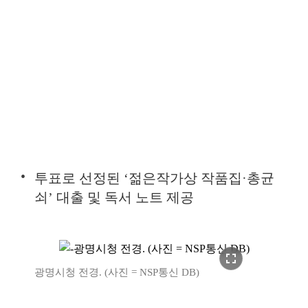
투표로 선정된 ‘젊은작가상 작품집·총균
쇠’ 대출 및 독서 노트 제공
fullscreen
광명시청 전경. (사진 = NSP통신 DB)