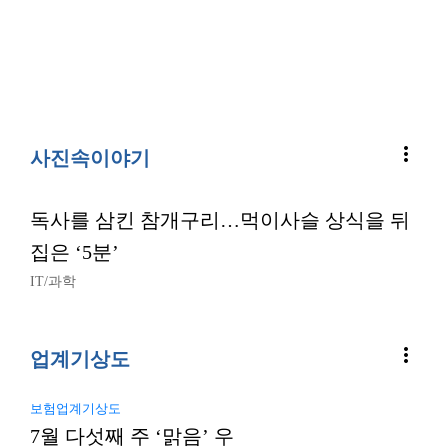
more_vert
사진속이야기
독사를 삼킨 참개구리…먹이사슬 상식을 뒤
집은 ‘5분’
IT/과학
more_vert
업계기상도
보험업계기상도
7월 다섯째 주 ‘맑음’ 우