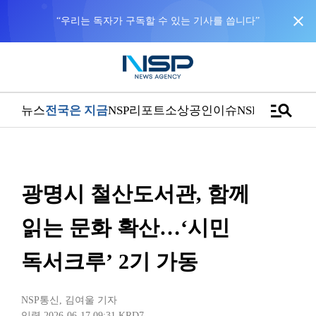
close
“우리는 독자가 구독할 수 있는 기사를 씁니다”
manage_search
뉴스
전국은 지금
NSP리포트
소상공인
이슈
NSPTV
광명시 철산도서관, 함께
읽는 문화 확산…‘시민
독서크루’ 2기 가동
NSP통신
,
김여울 기자
입력 2026-06-17 09:31
KRD7