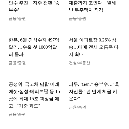
인수 추진…지주 전환 ‘승
대출까지 조인다…월세
부수’
난 무주택자 직격
금융/증권
금융/증권
한은, 6월 경상수지 497억
서울 아파트값 0.26% 상
달러…수출 첫 1000억달
승…매매·전세 오름폭 다
러 돌파
시 확대
금융/증권
건설/부동산
공정위, 국고채 담합 미래
파두, ‘Gen7’ 승부수…“흑
에셋·삼성·메리츠證 등 15
자전환 1년 만에 체급 키
곳에 최대 15조 과징금 예
운다”
고..."기준 과도"
금융/증권
금융/증권