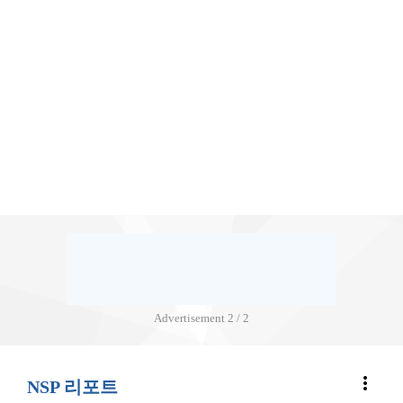
Advertisement
2 / 2
more_vert
NSP 리포트