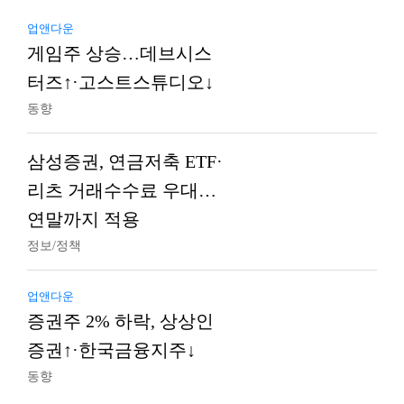
업앤다운
게임주 상승…데브시스
터즈↑·고스트스튜디오↓
동향
삼성증권, 연금저축 ETF·
리츠 거래수수료 우대…
연말까지 적용
정보/정책
업앤다운
증권주 2% 하락, 상상인
증권↑·한국금융지주↓
동향