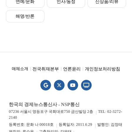
연예/문화
인사/동정
신상품/리뷰
해명/반론
전국취재본부
언론윤리
개인정보처리방침
매체소개
한국의 경제뉴스통신사 - NSP통신
07236 서울시 영등포구 국회대로750 금산빌딩 2층
TEL: 02-3272-
2140
등록번호: 문화 나 00018호
등록일자: 2011.6.29
발행인: 김정태
편집인: 류수운
고충처리인: 강은태