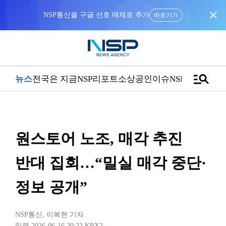
close
NSP통신을 구글 선호 매체로 추가
바로가기
manage_search
뉴스
전국은 지금
NSP리포트
소상공인
이슈
NSPTV
원스토어 노조, 매각 추진
반대 집회…“밀실 매각 중단·
정보 공개”
NSP통신
,
이복현 기자
입력 2026-06-16 20:22
KRX2