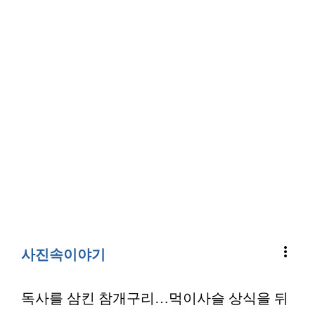
more_vert
사진속이야기
독사를 삼킨 참개구리…먹이사슬 상식을 뒤