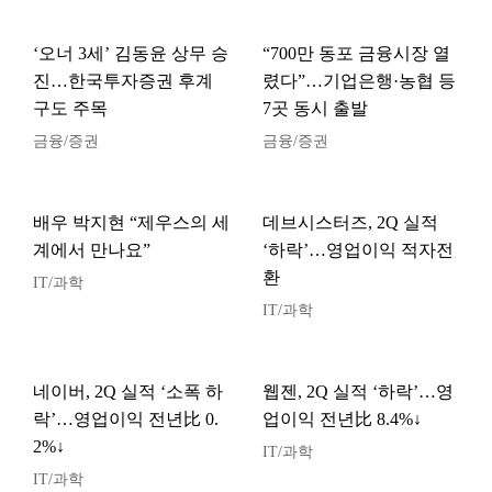
‘오너 3세’ 김동윤 상무 승
“700만 동포 금융시장 열
진…한국투자증권 후계
렸다”…기업은행·농협 등
구도 주목
7곳 동시 출발
금융/증권
금융/증권
배우 박지현 “제우스의 세
데브시스터즈, 2Q 실적
계에서 만나요”
‘하락’…영업이익 적자전
환
IT/과학
IT/과학
네이버, 2Q 실적 ‘소폭 하
웹젠, 2Q 실적 ‘하락’…영
락’…영업이익 전년比 0.
업이익 전년比 8.4%↓
2%↓
IT/과학
IT/과학