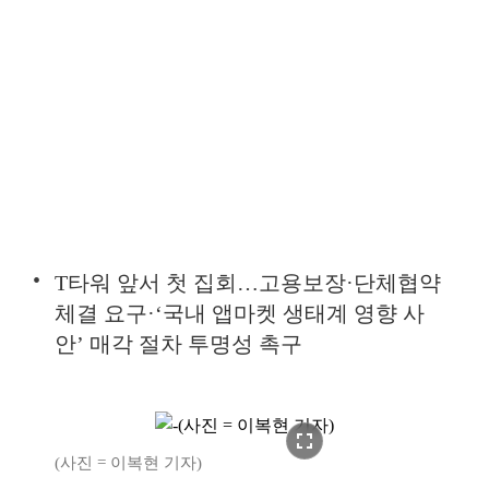
T타워 앞서 첫 집회…고용보장·단체협약
체결 요구·‘국내 앱마켓 생태계 영향 사
안’ 매각 절차 투명성 촉구
fullscreen
(사진 = 이복현 기자)