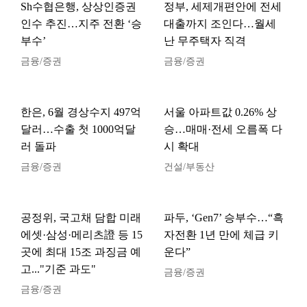
Sh수협은행, 상상인증권
정부, 세제개편안에 전세
인수 추진…지주 전환 ‘승
대출까지 조인다…월세
부수’
난 무주택자 직격
금융/증권
금융/증권
한은, 6월 경상수지 497억
서울 아파트값 0.26% 상
달러…수출 첫 1000억달
승…매매·전세 오름폭 다
러 돌파
시 확대
금융/증권
건설/부동산
공정위, 국고채 담합 미래
파두, ‘Gen7’ 승부수…“흑
에셋·삼성·메리츠證 등 15
자전환 1년 만에 체급 키
곳에 최대 15조 과징금 예
운다”
고..."기준 과도"
금융/증권
금융/증권