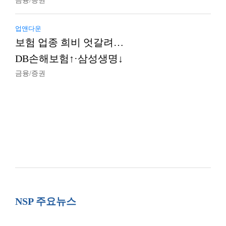
금융/증권
업앤다운
보험 업종 희비 엇갈려…
DB손해보험↑·삼성생명↓
금융/증권
NSP 주요뉴스