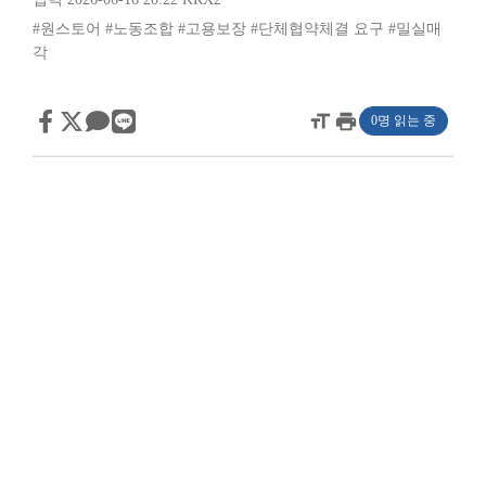
#원스토어
#노동조합
#고용보장
#단체협약체결 요구
#밀실매
각
format_size
print
0명 읽는 중