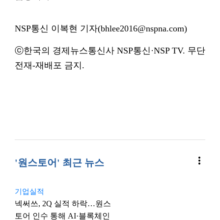
NSP통신 이복현 기자(bhlee2016@nspna.com)
ⓒ한국의 경제뉴스통신사 NSP통신·NSP TV. 무단
전재-재배포 금지.
more_vert
'원스토어' 최근 뉴스
기업실적
넥써쓰, 2Q 실적 하락…원스
토어 인수 통해 AI·블록체인