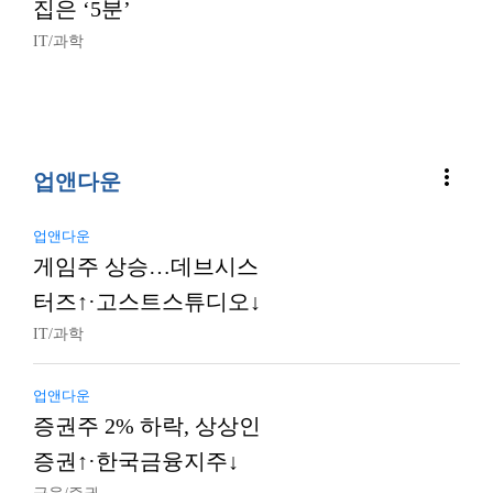
집은 ‘5분’
IT/과학
more_vert
업앤다운
업앤다운
게임주 상승…데브시스
터즈↑·고스트스튜디오↓
IT/과학
업앤다운
증권주 2% 하락, 상상인
증권↑·한국금융지주↓