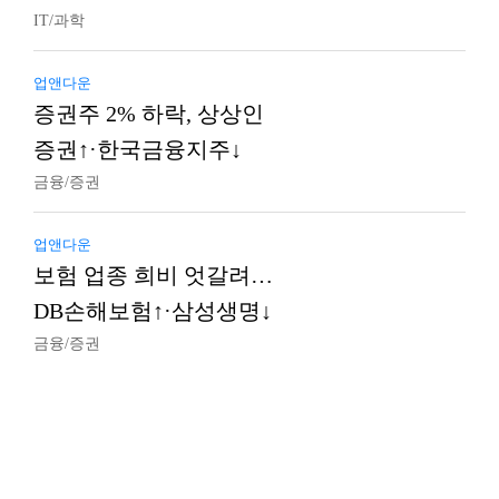
IT/과학
업앤다운
증권주 2% 하락, 상상인
증권↑·한국금융지주↓
금융/증권
업앤다운
보험 업종 희비 엇갈려…
DB손해보험↑·삼성생명↓
금융/증권