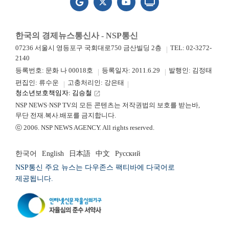
한국의 경제뉴스통신사 - NSP통신
07236 서울시 영등포구 국회대로750 금산빌딩 2층
TEL: 02-3272-
2140
등록번호: 문화 나 00018호
등록일자: 2011.6.29
발행인: 김정태
편집인: 류수운
고충처리인: 강은태
청소년보호책임자: 김승철
launch
NSP NEWS·NSP TV의 모든 콘텐츠는 저작권법의 보호를 받는바,
무단 전재.복사.배포를 금지합니다.
ⓒ 2006. NSP NEWS AGENCY. All rights reserved.
한국어
English
日本語
中文
Русский
NSP통신 주요 뉴스는 다우존스 팩티바에 다국어로
제공됩니다.