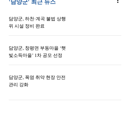
more_vert
'담양군' 최근 뉴스
담양군, 하천·계곡 불법 상행
위 시설 정비 완료
담양군, 창평면 부동마을 ‘햇
빛소득마을’ 1차 공모 선정
담양군, 폭염 취약 현장 안전
관리 강화