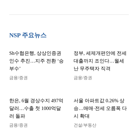
NSP 주요뉴스
Sh수협은행, 상상인증권
정부, 세제개편안에 전세
인수 추진…지주 전환 ‘승
대출까지 조인다…월세
부수’
난 무주택자 직격
금융/증권
금융/증권
한은, 6월 경상수지 497억
서울 아파트값 0.26% 상
달러…수출 첫 1000억달
승…매매·전세 오름폭 다
러 돌파
시 확대
금융/증권
건설/부동산