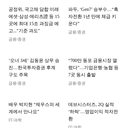
공정위, 국고채 담합 미래
파두, ‘Gen7’ 승부수…“흑
에셋·삼성·메리츠證 등 15
자전환 1년 만에 체급 키
곳에 최대 15조 과징금 예
운다”
고..."기준 과도"
금융/증권
금융/증권
‘오너 3세’ 김동윤 상무 승
“700만 동포 금융시장 열
진…한국투자증권 후계
렸다”…기업은행·농협 등
구도 주목
7곳 동시 출발
금융/증권
금융/증권
배우 박지현 “제우스의 세
데브시스터즈, 2Q 실적
계에서 만나요”
‘하락’…영업이익 적자전
환
IT/과학
IT/과학