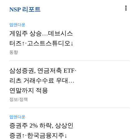
more_vert
NSP 리포트
업앤다운
게임주 상승…데브시스
터즈↑·고스트스튜디오↓
동향
삼성증권, 연금저축 ETF·
리츠 거래수수료 우대…
연말까지 적용
정보/정책
업앤다운
증권주 2% 하락, 상상인
증권↑·한국금융지주↓