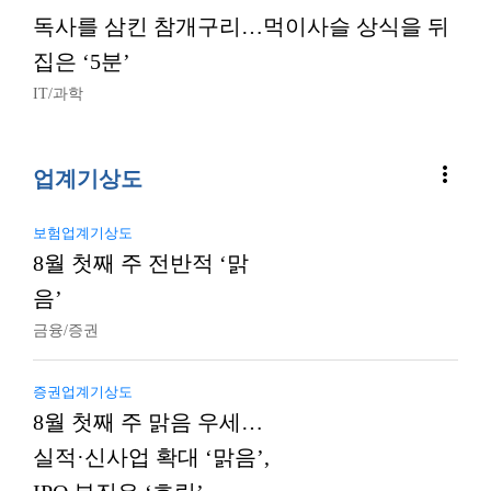
독사를 삼킨 참개구리…먹이사슬 상식을 뒤
집은 ‘5분’
IT/과학
more_vert
업계기상도
보험업계기상도
8월 첫째 주 전반적 ‘맑
음’
금융/증권
증권업계기상도
8월 첫째 주 맑음 우세…
실적·신사업 확대 ‘맑음’,