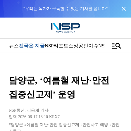
close
“우리는 독자가 구독할 수 있는 기사를 씁니다”
manage_search
뉴스
전국은 지금
NSP리포트
소상공인
이슈
NSPTV
담양군, ‘여름철 재난·안전
집중신고제’ 운영
NSP통신
,
김용재 기자
입력 2026-06-17 13:10
KRX7
#담양군
#여름철 재난·안전 집중신고제
#안전사고 예방
#안전