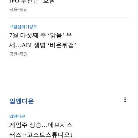
IPO 부진은 ‘흐림’
금융/증권
보험업계기상도
7월 다섯째 주 ‘맑음’ 우
세…ABL생명 ‘비온뒤갬’
금융/증권
more_vert
업앤다운
업앤다운
게임주 상승…데브시스
터즈↑·고스트스튜디오↓