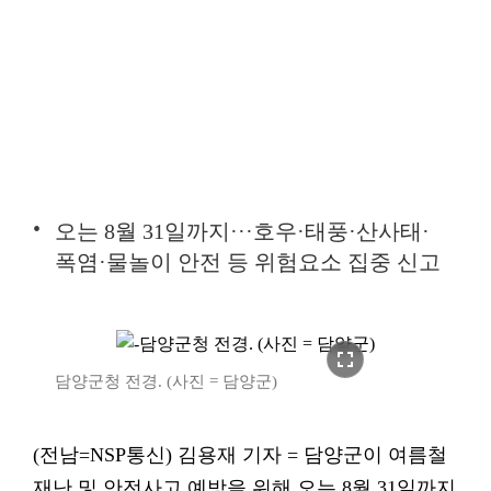
오는 8월 31일까지···호우·태풍·산사태·
폭염·물놀이 안전 등 위험요소 집중 신고
fullscreen
담양군청 전경. (사진 = 담양군)
(전남=NSP통신) 김용재 기자 = 담양군이 여름철
재난 및 안전사고 예방을 위해 오는 8월 31일까지