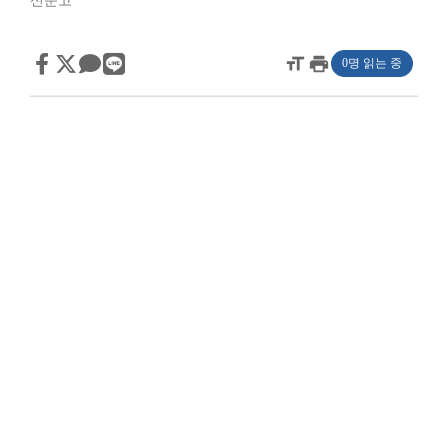
신문고
format_size
print
0명 읽는 중