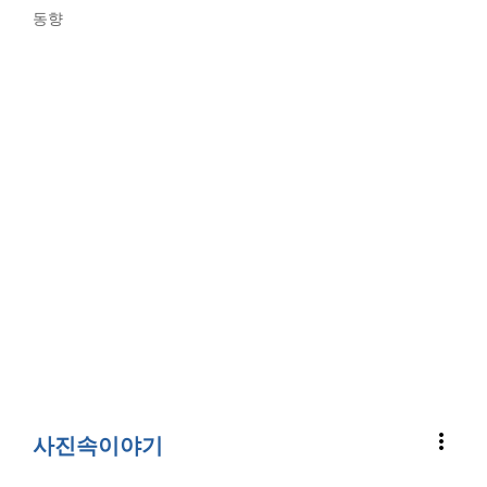
동향
more_vert
사진속이야기