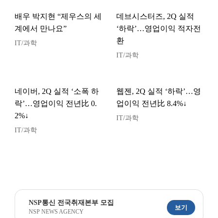
배우 박지현 “제우스의 세
데브시스터즈, 2Q 실적
계에서 만나요”
‘하락’…영업이익 적자전
환
IT/과학
IT/과학
네이버, 2Q 실적 ‘소폭 하
웹젠, 2Q 실적 ‘하락’…영
락’…영업이익 전년比 0.
업이익 전년比 8.4%↓
2%↓
IT/과학
IT/과학
NSP통신 전국취재본부 모집
보기
NSP NEWS AGENCY