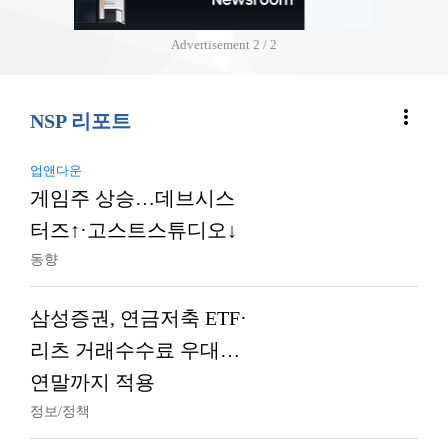
Advertisement
2 / 2
more_vert
NSP 리포트
업앤다운
게임주 상승…데브시스
터즈↑·고스트스튜디오↓
동향
삼성증권, 연금저축 ETF·
리츠 거래수수료 우대…
연말까지 적용
정보/정책