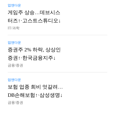
업앤다운
게임주 상승…데브시스
터즈↑·고스트스튜디오↓
IT/과학
업앤다운
증권주 2% 하락, 상상인
증권↑·한국금융지주↓
금융/증권
업앤다운
보험 업종 희비 엇갈려…
DB손해보험↑·삼성생명↓
금융/증권