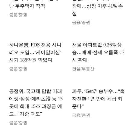
난 무주택자 직격
참패…상장 이후 41% 손
실
금융/증권
금융/증권
하나은행, FDS 전용 시나
서울 아파트값 0.26% 상
리오 도입…‘케이알이심’
승…매매·전세 오름폭 다
사기 185억원 막았다
시 확대
금융/증권
건설/부동산
공정위, 국고채 담합 미래
파두, ‘Gen7’ 승부수…“흑
에셋·삼성·메리츠證 등 15
자전환 1년 만에 체급 키
곳에 최대 15조 과징금 예
운다”
고..."기준 과도"
금융/증권
금융/증권