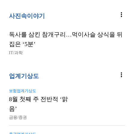
more_vert
사진속이야기
독사를 삼킨 참개구리…먹이사슬 상식을 뒤
집은 ‘5분’
IT/과학
more_vert
업계기상도
보험업계기상도
8월 첫째 주 전반적 ‘맑
음’
금융/증권