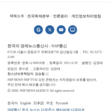
전국취재본부
언론윤리
개인정보처리방침
매체소개
한국의 경제뉴스통신사 - NSP통신
07236 서울시 영등포구 국회대로750 금산빌딩 2층
TEL: 02-3272-
2140
등록번호: 문화 나 00018호
등록일자: 2011.6.29
발행인: 김정태
편집인: 류수운
고충처리인: 강은태
청소년보호책임자: 김승철
launch
NSP NEWS·NSP TV의 모든 콘텐츠는 저작권법의 보호를 받는바,
무단 전재.복사.배포를 금지합니다.
ⓒ 2006. NSP NEWS AGENCY. All rights reserved.
한국어
English
日本語
中文
Русский
NSP통신 주요 뉴스는 다우존스 팩티바에 다국어로