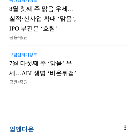
증권업계기상도
8월 첫째 주 맑음 우세…
실적·신사업 확대 ‘맑음’,
IPO 부진은 ‘흐림’
금융/증권
보험업계기상도
7월 다섯째 주 ‘맑음’ 우
세…ABL생명 ‘비온뒤갬’
금융/증권
more_vert
업앤다운