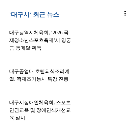
more_vert
'대구시' 최근 뉴스
대구광역시체육회, ‘2026 국
제청소년스포츠축제’서 양궁
금·동메달 획득
대구공업대 호텔외식조리계
열, 떡제조기능사 특강 진행
대구시장애인체육회, 스포츠
인권교육 및 장애인식개선교
육 실시