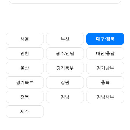
서울
부산
대구/경북
인천
광주/전남
대전/충남
울산
경기동부
경기남부
경기북부
강원
충북
전북
경남
경남서부
제주