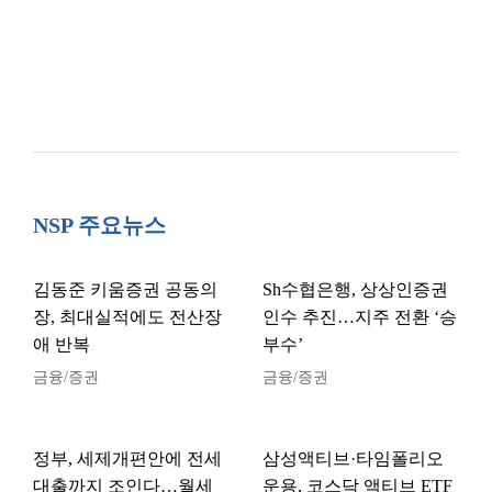
NSP 주요뉴스
김동준 키움증권 공동의
Sh수협은행, 상상인증권
장, 최대실적에도 전산장
인수 추진…지주 전환 ‘승
애 반복
부수’
금융/증권
금융/증권
정부, 세제개편안에 전세
삼성액티브·타임폴리오
대출까지 조인다…월세
운용, 코스닥 액티브 ETF