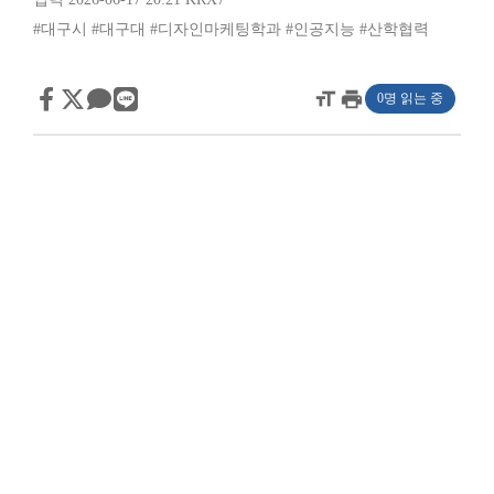
#대구시
#대구대
#디자인마케팅학과
#인공지능
#산학협력
format_size
print
0명 읽는 중