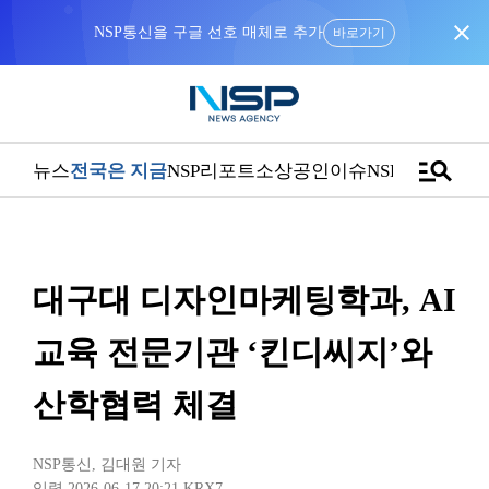
close
NSP통신을 구글 선호 매체로 추가
바로가기
manage_search
뉴스
전국은 지금
NSP리포트
소상공인
이슈
NSPTV
대구대 디자인마케팅학과, AI
교육 전문기관 ‘킨디씨지’와
산학협력 체결
NSP통신
,
김대원 기자
입력 2026-06-17 20:21
KRX7