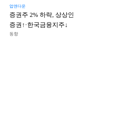
업앤다운
증권주 2% 하락, 상상인
증권↑·한국금융지주↓
동향