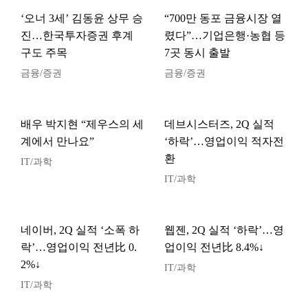
‘오너 3세’ 김동윤 상무 승
“700만 동포 금융시장 열
진…한국투자증권 후계
렸다”…기업은행·농협 등
구도 주목
7곳 동시 출발
금융/증권
금융/증권
배우 박지현 “제우스의 세
데브시스터즈, 2Q 실적
계에서 만나요”
‘하락’…영업이익 적자전
환
IT/과학
IT/과학
네이버, 2Q 실적 ‘소폭 하
웹젠, 2Q 실적 ‘하락’…영
락’…영업이익 전년比 0.
업이익 전년比 8.4%↓
2%↓
IT/과학
IT/과학