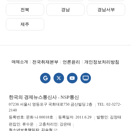
전북
경남
경남서부
제주
전국취재본부
언론윤리
개인정보처리방침
매체소개
한국의 경제뉴스통신사 - NSP통신
07236 서울시 영등포구 국회대로750 금산빌딩 2층
TEL: 02-3272-
2140
등록번호: 문화 나 00018호
등록일자: 2011.6.29
발행인: 김정태
편집인: 류수운
고충처리인: 강은태
청소년보호책임자: 김승철
launch