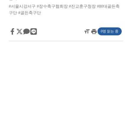
#서울시강서구
#장수축구협회장
#진교훈구청장
#80대골든축
구단
#골든축구단
format_size
print
0명 읽는 중