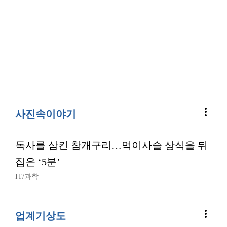
more_vert
사진속이야기
독사를 삼킨 참개구리…먹이사슬 상식을 뒤
집은 ‘5분’
IT/과학
more_vert
업계기상도