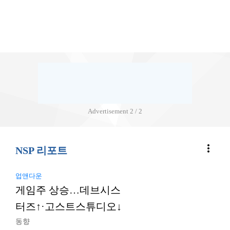
Advertisement
2 / 2
more_vert
NSP 리포트
업앤다운
게임주 상승…데브시스
터즈↑·고스트스튜디오↓
동향