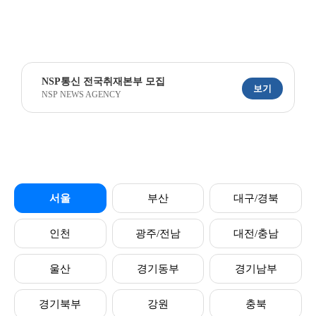
NSP통신 전국취재본부 모집
보기
NSP NEWS AGENCY
서울
부산
대구/경북
인천
광주/전남
대전/충남
울산
경기동부
경기남부
경기북부
강원
충북