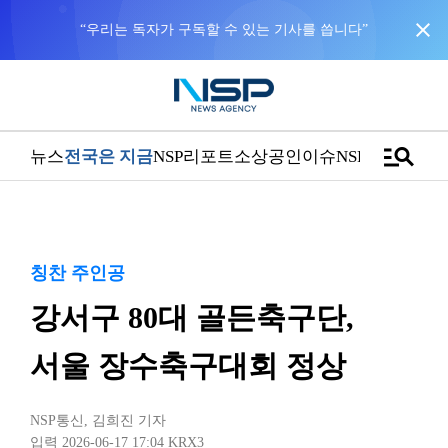
close
“우리는 독자가 구독할 수 있는 기사를 씁니다”
manage_search
뉴스
전국은 지금
NSP리포트
소상공인
이슈
NSPTV
칭찬 주인공
강서구 80대 골든축구단,
서울 장수축구대회 정상
NSP통신
,
김희진 기자
입력 2026-06-17 17:04
KRX3