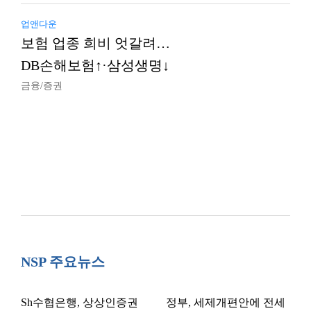
업앤다운
보험 업종 희비 엇갈려…
DB손해보험↑·삼성생명↓
금융/증권
NSP 주요뉴스
Sh수협은행, 상상인증권
정부, 세제개편안에 전세