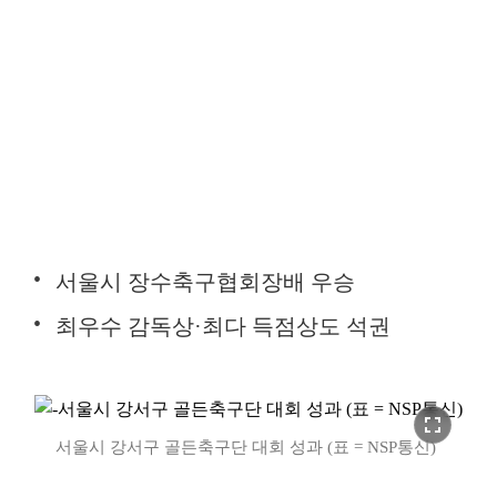
서울시 장수축구협회장배 우승
최우수 감독상·최다 득점상도 석권
fullscreen
서울시 강서구 골든축구단 대회 성과 (표 = NSP통신)