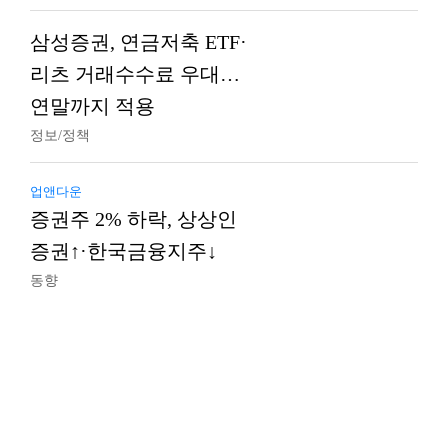
삼성증권, 연금저축 ETF·
리츠 거래수수료 우대…
연말까지 적용
정보/정책
업앤다운
증권주 2% 하락, 상상인
증권↑·한국금융지주↓
동향