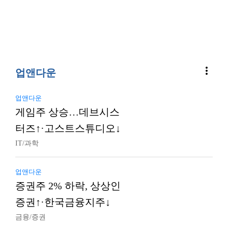
more_vert
업앤다운
업앤다운
게임주 상승…데브시스
터즈↑·고스트스튜디오↓
IT/과학
업앤다운
증권주 2% 하락, 상상인
증권↑·한국금융지주↓
금융/증권