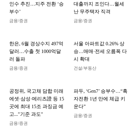
인수 추진…지주 전환 ‘승
대출까지 조인다…월세
부수’
난 무주택자 직격
금융/증권
금융/증권
한은, 6월 경상수지 497억
서울 아파트값 0.26% 상
달러…수출 첫 1000억달
승…매매·전세 오름폭 다
러 돌파
시 확대
금융/증권
건설/부동산
공정위, 국고채 담합 미래
파두, ‘Gen7’ 승부수…“흑
에셋·삼성·메리츠證 등 15
자전환 1년 만에 체급 키
곳에 최대 15조 과징금 예
운다”
고..."기준 과도"
금융/증권
금융/증권