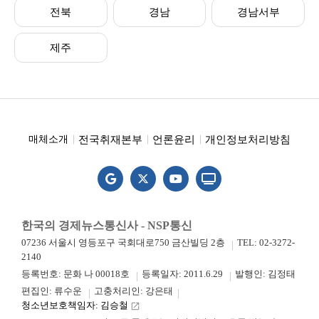
전북
경남
경남서부
제주
전국취재본부
언론윤리
개인정보처리방침
매체소개
한국의 경제뉴스통신사 - NSP통신
07236 서울시 영등포구 국회대로750 금산빌딩 2층
TEL: 02-3272-
2140
등록번호: 문화 나 00018호
등록일자: 2011.6.29
발행인: 김정태
편집인: 류수운
고충처리인: 강은태
청소년보호책임자: 김승철
launch