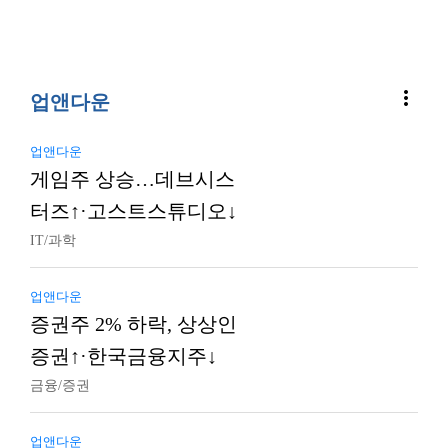
more_vert
업앤다운
업앤다운
게임주 상승…데브시스
터즈↑·고스트스튜디오↓
IT/과학
업앤다운
증권주 2% 하락, 상상인
증권↑·한국금융지주↓
금융/증권
업앤다운