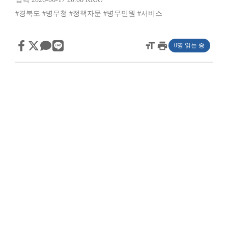
#경북도
#병무청
#정책자문
#병무민원
#서비스
format_size
print
0명 읽는 중