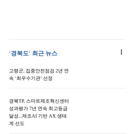
more_vert
'경북도' 최근 뉴스
고령군, 집중안전점검 2년 연
속 ‘최우수기관’ 선정
경북TP, 스마트제조혁신센터
성과평가 7년 연속 최고등급
달성...제조AI 기반 AX 생태
계 선도