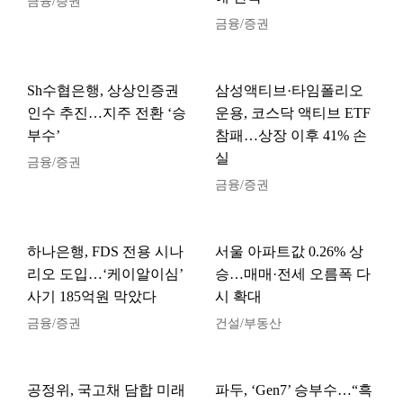
금융/증권
금융/증권
Sh수협은행, 상상인증권
삼성액티브·타임폴리오
인수 추진…지주 전환 ‘승
운용, 코스닥 액티브 ETF
부수’
참패…상장 이후 41% 손
실
금융/증권
금융/증권
하나은행, FDS 전용 시나
서울 아파트값 0.26% 상
리오 도입…‘케이알이심’
승…매매·전세 오름폭 다
사기 185억원 막았다
시 확대
금융/증권
건설/부동산
공정위, 국고채 담합 미래
파두, ‘Gen7’ 승부수…“흑