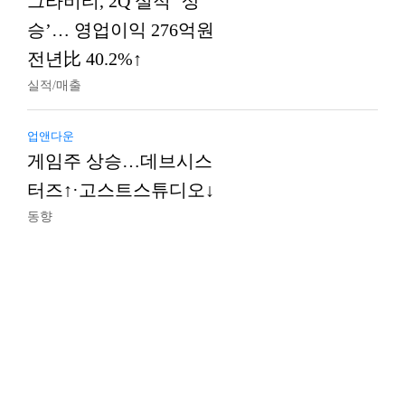
그라비티, 2Q 실적 ‘상
승’… 영업이익 276억원
전년比 40.2%↑
실적/매출
업앤다운
게임주 상승…데브시스
터즈↑·고스트스튜디오↓
동향