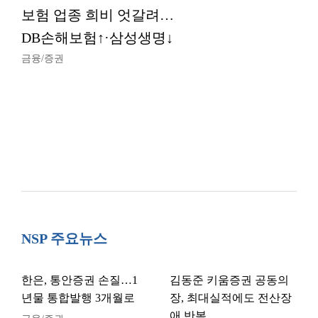
보험 업종 희비 엇갈려…
DB손해보험↑·삼성생명↓
금융/증권
NSP 주요뉴스
한은, 통안증권 손질…1
김동준 키움증권 공동의
년물 통합발행 3개월로
장, 최대실적에도 전산장
애 반복