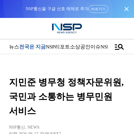
close
“우리는 독자가 구독할 수 있는 기사를 씁니다”
manage_search
뉴스
전국은 지금
NSP리포트
소상공인
이슈
NSPTV
지민준 병무청 정책자문위원,
국민과 소통하는 병무민원
서비스
NSP통신
,
NEWS
입력 2026-06-17 20:08
KRX7