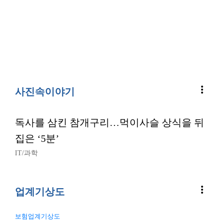
more_vert
사진속이야기
독사를 삼킨 참개구리…먹이사슬 상식을 뒤
집은 ‘5분’
IT/과학
more_vert
업계기상도
보험업계기상도