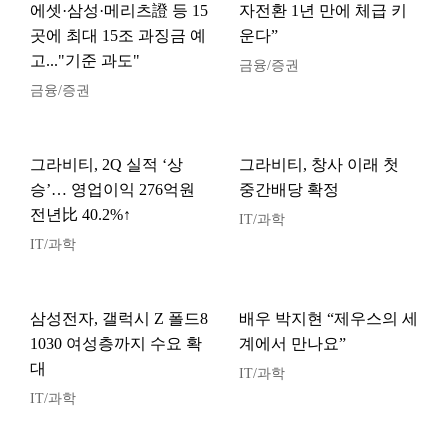
에셋·삼성·메리츠證 등 15
자전환 1년 만에 체급 키
곳에 최대 15조 과징금 예
운다”
고..."기준 과도"
금융/증권
금융/증권
그라비티, 2Q 실적 ‘상
그라비티, 창사 이래 첫
승’… 영업이익 276억원
중간배당 확정
전년比 40.2%↑
IT/과학
IT/과학
삼성전자, 갤럭시 Z 폴드8
배우 박지현 “제우스의 세
1030 여성층까지 수요 확
계에서 만나요”
대
IT/과학
IT/과학