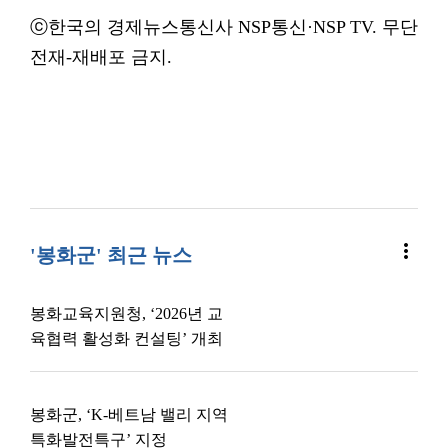
ⓒ한국의 경제뉴스통신사 NSP통신·NSP TV. 무단
전재-재배포 금지.
more_vert
'봉화군' 최근 뉴스
봉화교육지원청, ‘2026년 교
육협력 활성화 컨설팅’ 개최
봉화군, ‘K-베트남 밸리 지역
특화발전특구’ 지정