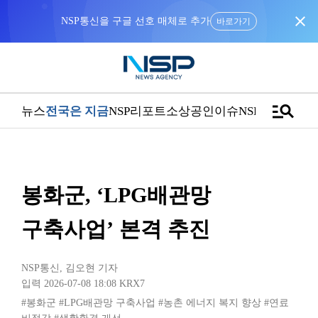
close
NSP통신을 구글 선호 매체로 추가
바로가기
manage_search
뉴스
전국은 지금
NSP리포트
소상공인
이슈
NSPTV
봉화군, ‘LPG배관망
구축사업’ 본격 추진
NSP통신
,
김오현 기자
입력 2026-07-08 18:08
KRX7
#봉화군
#LPG배관망 구축사업
#농촌 에너지 복지 향상
#연료