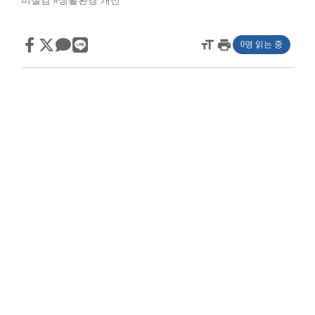
비절감
#생활환경 개선
format_size
print
0명 읽는 중