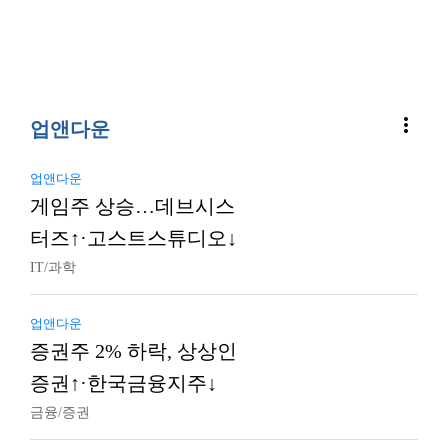
more_vert
업앤다운
업앤다운
게임주 상승…데브시스
터즈↑·고스트스튜디오↓
IT/과학
업앤다운
증권주 2% 하락, 상상인
증권↑·한국금융지주↓
금융/증권