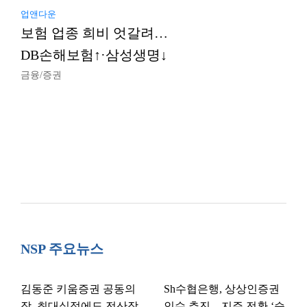
업앤다운
보험 업종 희비 엇갈려…
DB손해보험↑·삼성생명↓
금융/증권
NSP 주요뉴스
김동준 키움증권 공동의
Sh수협은행, 상상인증권
장, 최대실적에도 전산장
인수 추진…지주 전환 ‘승