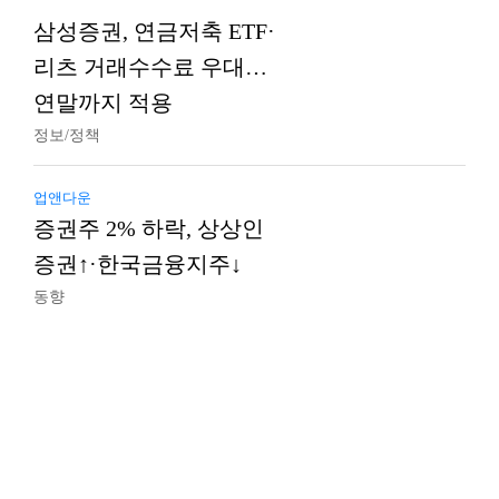
삼성증권, 연금저축 ETF·
리츠 거래수수료 우대…
연말까지 적용
정보/정책
업앤다운
증권주 2% 하락, 상상인
증권↑·한국금융지주↓
동향