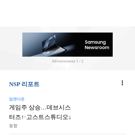
Advertisement
2 / 2
more_vert
NSP 리포트
업앤다운
게임주 상승…데브시스
터즈↑·고스트스튜디오↓
동향