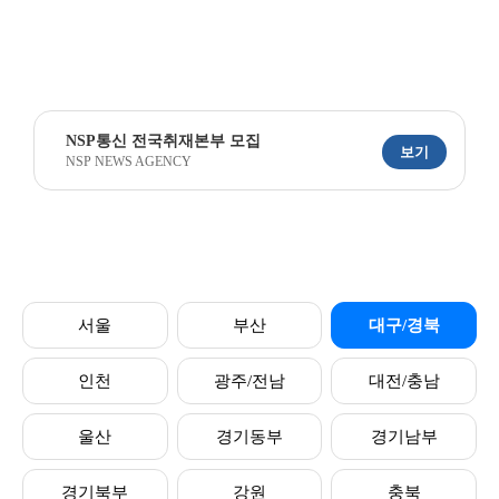
NSP통신 전국취재본부 모집
보기
NSP NEWS AGENCY
서울
부산
대구/경북
인천
광주/전남
대전/충남
울산
경기동부
경기남부
경기북부
강원
충북