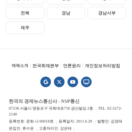
전북
경남
경남서부
제주
전국취재본부
언론윤리
개인정보처리방침
매체소개
한국의 경제뉴스통신사 - NSP통신
07236 서울시 영등포구 국회대로750 금산빌딩 2층
TEL: 02-3272-
2140
등록번호: 문화 나 00018호
등록일자: 2011.6.29
발행인: 김정태
편집인: 류수운
고충처리인: 강은태