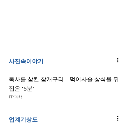
more_vert
사진속이야기
독사를 삼킨 참개구리…먹이사슬 상식을 뒤
집은 ‘5분’
IT/과학
more_vert
업계기상도