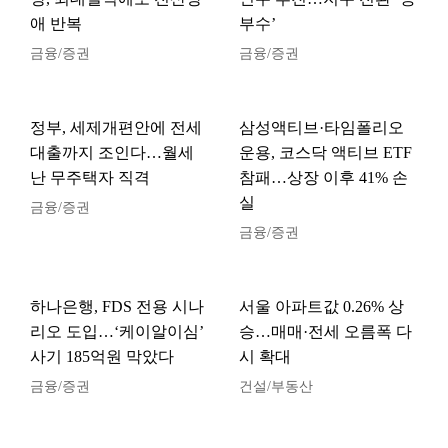
애 반복
부수’
금융/증권
금융/증권
정부, 세제개편안에 전세
삼성액티브·타임폴리오
대출까지 조인다…월세
운용, 코스닥 액티브 ETF
난 무주택자 직격
참패…상장 이후 41% 손
실
금융/증권
금융/증권
하나은행, FDS 전용 시나
서울 아파트값 0.26% 상
리오 도입…‘케이알이심’
승…매매·전세 오름폭 다
사기 185억원 막았다
시 확대
금융/증권
건설/부동산