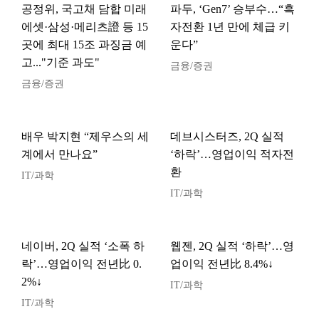
공정위, 국고채 담합 미래
파두, ‘Gen7’ 승부수…“흑
에셋·삼성·메리츠證 등 15
자전환 1년 만에 체급 키
곳에 최대 15조 과징금 예
운다”
고..."기준 과도"
금융/증권
금융/증권
배우 박지현 “제우스의 세
데브시스터즈, 2Q 실적
계에서 만나요”
‘하락’…영업이익 적자전
환
IT/과학
IT/과학
네이버, 2Q 실적 ‘소폭 하
웹젠, 2Q 실적 ‘하락’…영
락’…영업이익 전년比 0.
업이익 전년比 8.4%↓
2%↓
IT/과학
IT/과학