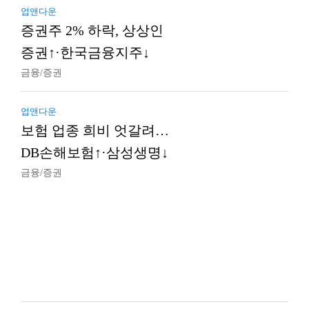
업앤다운
증권주 2% 하락, 상상인
증권↑·한국금융지주↓
금융/증권
업앤다운
보험 업종 희비 엇갈려…
DB손해보험↑·삼성생명↓
금융/증권