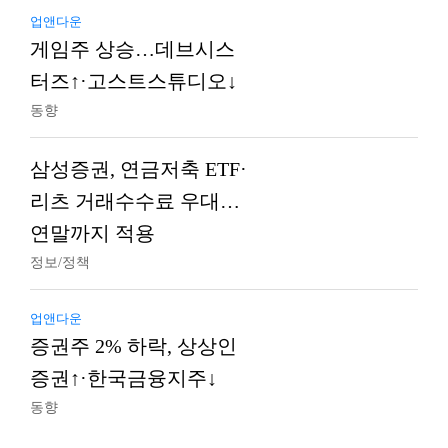
업앤다운
게임주 상승…데브시스
터즈↑·고스트스튜디오↓
동향
삼성증권, 연금저축 ETF·
리츠 거래수수료 우대…
연말까지 적용
정보/정책
업앤다운
증권주 2% 하락, 상상인
증권↑·한국금융지주↓
동향