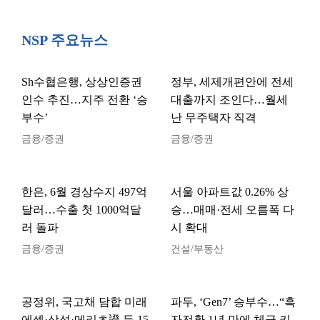
NSP 주요뉴스
Sh수협은행, 상상인증권
정부, 세제개편안에 전세
인수 추진…지주 전환 ‘승
대출까지 조인다…월세
부수’
난 무주택자 직격
금융/증권
금융/증권
한은, 6월 경상수지 497억
서울 아파트값 0.26% 상
달러…수출 첫 1000억달
승…매매·전세 오름폭 다
러 돌파
시 확대
금융/증권
건설/부동산
공정위, 국고채 담합 미래
파두, ‘Gen7’ 승부수…“흑
에셋·삼성·메리츠證 등 15
자전환 1년 만에 체급 키