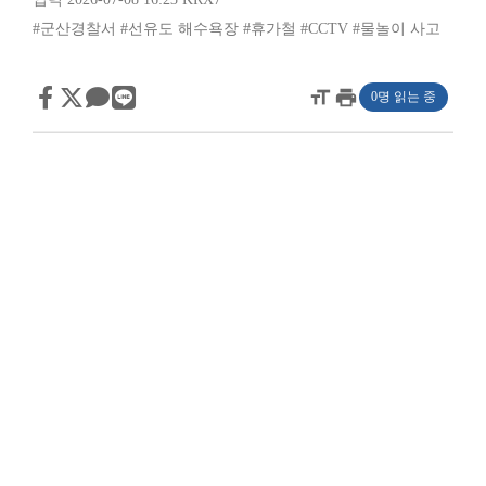
#군산경찰서
#선유도 해수욕장
#휴가철
#CCTV
#물놀이 사고
format_size
print
0명 읽는 중