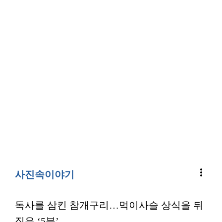
more_vert
사진속이야기
독사를 삼킨 참개구리…먹이사슬 상식을 뒤
집은 ‘5분’