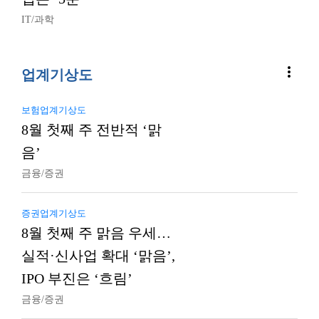
IT/과학
more_vert
업계기상도
보험업계기상도
8월 첫째 주 전반적 ‘맑
음’
금융/증권
증권업계기상도
8월 첫째 주 맑음 우세…
실적·신사업 확대 ‘맑음’,
IPO 부진은 ‘흐림’
금융/증권