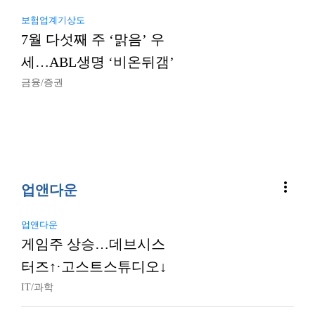
보험업계기상도
7월 다섯째 주 ‘맑음’ 우
세…ABL생명 ‘비온뒤갬’
금융/증권
more_vert
업앤다운
업앤다운
게임주 상승…데브시스
터즈↑·고스트스튜디오↓
IT/과학