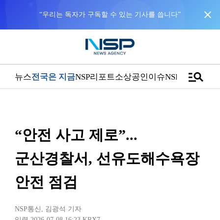
close
“우리는 독자가 구독할 수 있는 기사를 씁니다”
manage_search
뉴스
전국은 지금
NSP리포트
소상공인
이슈
NSPTV
“안전 사고 제로”...
군산경찰서, 선유도해수욕장
안전 점검
NSP통신
,
김광석 기자
입력 2026-07-08 16:23
KRX7