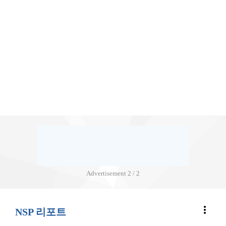
Advertisement
2 / 2
more_vert
NSP 리포트