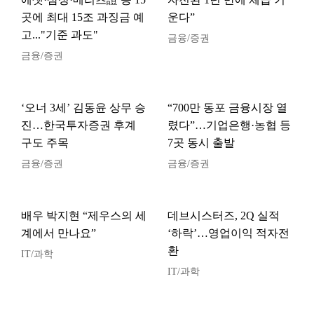
곳에 최대 15조 과징금 예
운다”
고..."기준 과도"
금융/증권
금융/증권
‘오너 3세’ 김동윤 상무 승
“700만 동포 금융시장 열
진…한국투자증권 후계
렸다”…기업은행·농협 등
구도 주목
7곳 동시 출발
금융/증권
금융/증권
배우 박지현 “제우스의 세
데브시스터즈, 2Q 실적
계에서 만나요”
‘하락’…영업이익 적자전
환
IT/과학
IT/과학