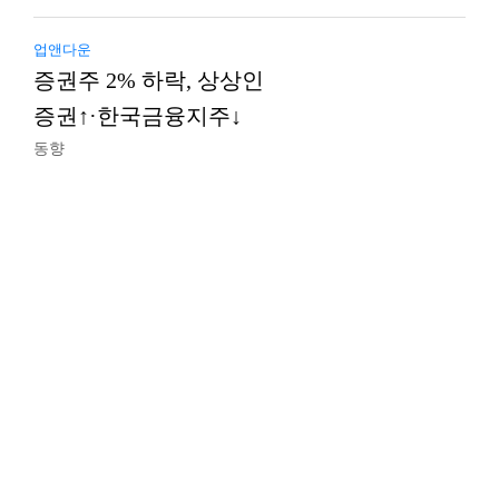
업앤다운
증권주 2% 하락, 상상인
증권↑·한국금융지주↓
동향