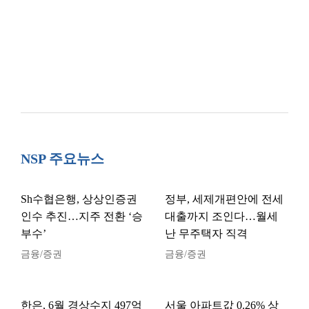
NSP 주요뉴스
Sh수협은행, 상상인증권
정부, 세제개편안에 전세
인수 추진…지주 전환 ‘승
대출까지 조인다…월세
부수’
난 무주택자 직격
금융/증권
금융/증권
한은, 6월 경상수지 497억
서울 아파트값 0.26% 상