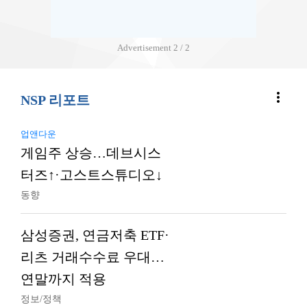
Advertisement
2 / 2
more_vert
NSP 리포트
업앤다운
게임주 상승…데브시스
터즈↑·고스트스튜디오↓
동향
삼성증권, 연금저축 ETF·
리츠 거래수수료 우대…
연말까지 적용
정보/정책