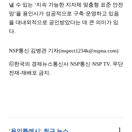
낼 수 있는 ‘지속 가능한 지자체 맞춤형 표준 안전
망’을 용인시가 성공적으로 구축·운영하고 있음
을 대내외적으로 공인받았다는 데 큰 의미가 있
다.
NSP통신 김병관 기자(inspect1234k@nspna.com)
ⓒ한국의 경제뉴스통신사 NSP통신·NSP TV. 무단
전재-재배포 금지.
more_vert
'용인특례시' 최근 뉴스