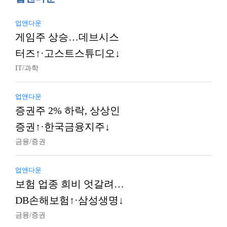
업앤다운
게임주 상승…데브시스
터즈↑·고스트스튜디오↓
IT/과학
업앤다운
증권주 2% 하락, 상상인
증권↑·한국금융지주↓
금융/증권
업앤다운
보험 업종 희비 엇갈려…
DB손해보험↑·삼성생명↓
금융/증권