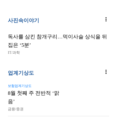
more_vert
사진속이야기
독사를 삼킨 참개구리…먹이사슬 상식을 뒤
집은 ‘5분’
IT/과학
more_vert
업계기상도
보험업계기상도
8월 첫째 주 전반적 ‘맑
음’
금융/증권