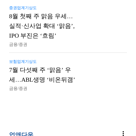
증권업계기상도
8월 첫째 주 맑음 우세…
실적·신사업 확대 ‘맑음’,
IPO 부진은 ‘흐림’
금융/증권
보험업계기상도
7월 다섯째 주 ‘맑음’ 우
세…ABL생명 ‘비온뒤갬’
금융/증권
more_vert
업앤다운