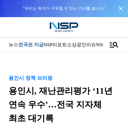
close
“우리는 독자가 구독할 수 있는 기사를 씁니다”
manage_search
뉴스
전국은 지금
NSP리포트
소상공인
이슈
NSPTV
용인시 정책 브리핑
용인시, 재난관리평가 ‘11년
연속 우수’…전국 지자체
최초 대기록