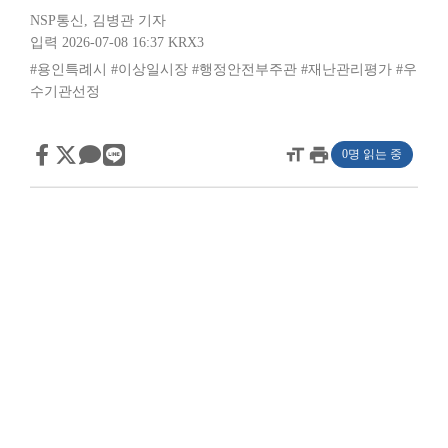
NSP통신
,
김병관 기자
입력 2026-07-08 16:37
KRX3
#용인특례시
#이상일시장
#행정안전부주관
#재난관리평가
#우
수기관선정
format_size
print
0명 읽는 중