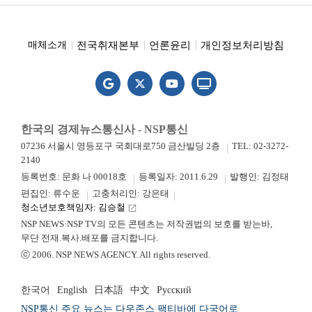
전국취재본부
언론윤리
개인정보처리방침
매체소개
한국의 경제뉴스통신사 - NSP통신
07236 서울시 영등포구 국회대로750 금산빌딩 2층
TEL: 02-3272-
2140
등록번호: 문화 나 00018호
등록일자: 2011.6.29
발행인: 김정태
편집인: 류수운
고충처리인: 강은태
청소년보호책임자: 김승철
launch
NSP NEWS·NSP TV의 모든 콘텐츠는 저작권법의 보호를 받는바,
무단 전재.복사.배포를 금지합니다.
ⓒ 2006. NSP NEWS AGENCY. All rights reserved.
한국어
English
日本語
中文
Русский
NSP통신 주요 뉴스는 다우존스 팩티바에 다국어로