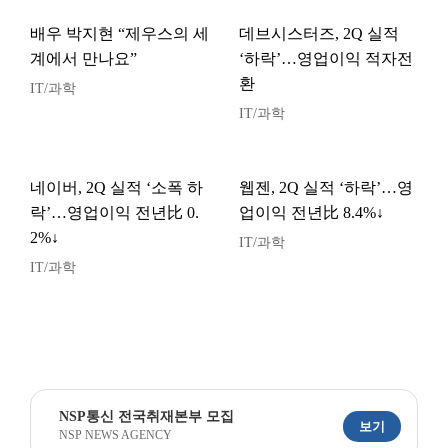
배우 박지현 “제우스의 세
데브시스터즈, 2Q 실적
계에서 만나요”
‘하락’…영업이익 적자전
환
IT/과학
IT/과학
네이버, 2Q 실적 ‘소폭 하
웹젠, 2Q 실적 ‘하락’…영
락’…영업이익 전년比 0.
업이익 전년比 8.4%↓
2%↓
IT/과학
IT/과학
NSP통신 전국취재본부 모집
보기
NSP NEWS AGENCY