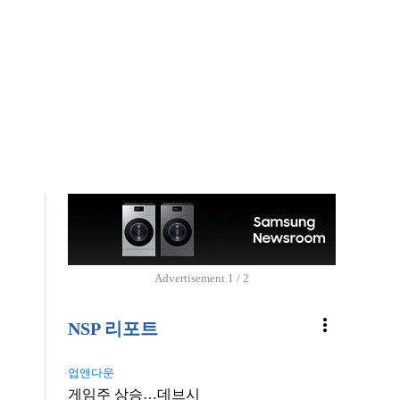
Advertisement
2 / 2
more_vert
NSP 리포트
업앤다운
게임주 상승…데브시