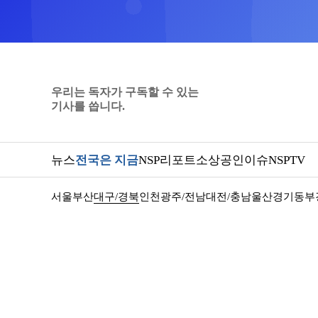
우리는 독자가 구독할 수 있는
기사를 씁니다.
뉴스
전국은 지금
NSP리포트
소상공인
이슈
NSPTV
서울
부산
대구/경북
인천
광주/전남
대전/충남
울산
경기동부