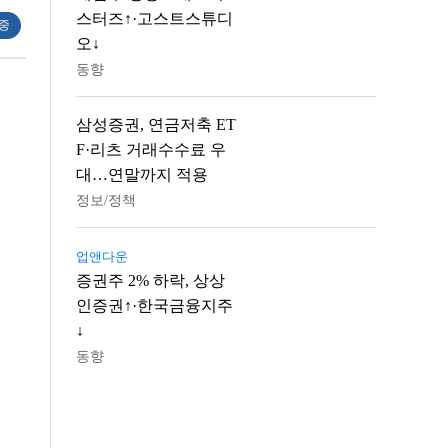
스터즈↑·고스트스튜디
 중
오↓
동향
삼성증권, 연금저축 ET
F·리츠 거래수수료 우
대…연말까지 적용
정보/정책
업앤다운
증권주 2% 하락, 상상
인증권↑·한국금융지주
↓
동향