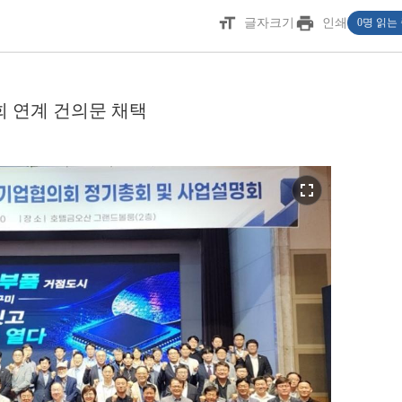
format_size
print
글자크기
인쇄
0명 읽는
 연계 건의문 채택
fullscreen