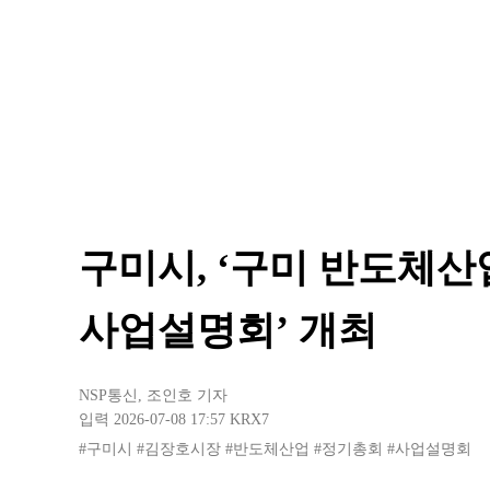
구미시, ‘구미 반도체
사업설명회’ 개최
NSP통신
,
조인호 기자
입력 2026-07-08 17:57
KRX7
#구미시
#김장호시장
#반도체산업
#정기총회
#사업설명회