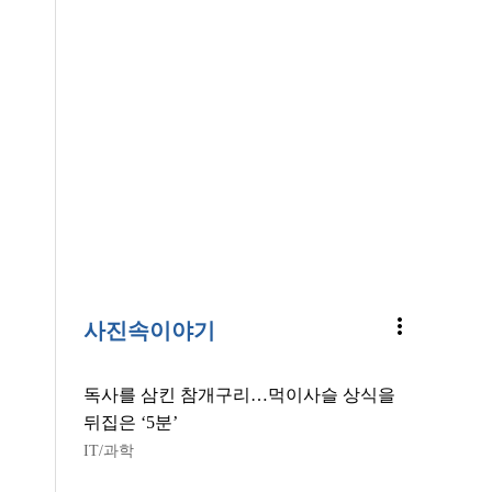
more_vert
사진속이야기
독사를 삼킨 참개구리…먹이사슬 상식을
뒤집은 ‘5분’
IT/과학