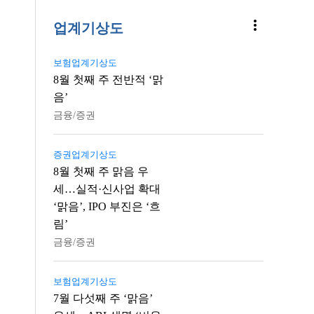
more_vert
업계기상도
보험업계기상도
8월 첫째 주 전반적 ‘맑
음’
금융/증권
증권업계기상도
8월 첫째 주 맑음 우
세…실적·신사업 확대
‘맑음’, IPO 부진은 ‘흐
림’
금융/증권
보험업계기상도
7월 다섯째 주 ‘맑음’