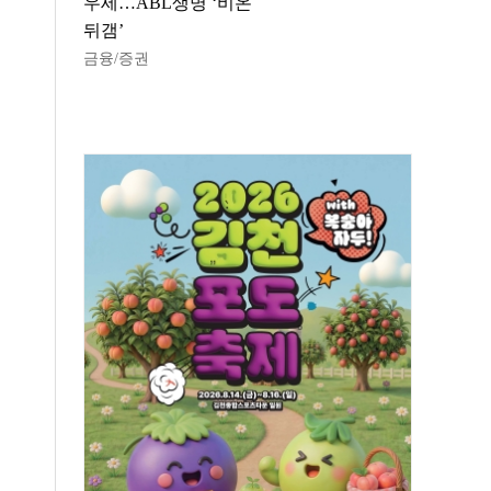
우세…ABL생명 ‘비온
뒤갬’
금융/증권