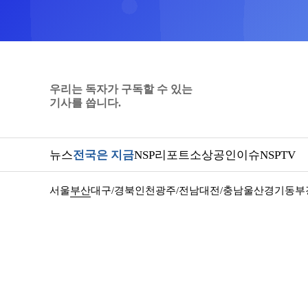
우리는 독자가 구독할 수 있는
기사를 씁니다.
뉴스
전국은 지금
NSP리포트
소상공인
이슈
NSPTV
서울
부산
대구/경북
인천
광주/전남
대전/충남
울산
경기동부