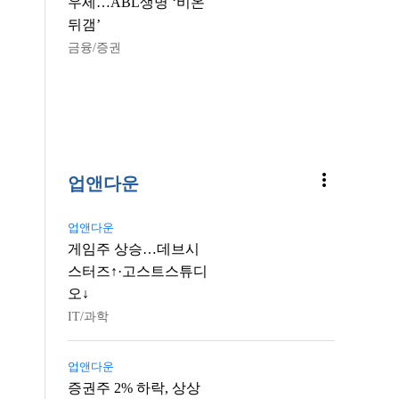
우세…ABL생명 ‘비온
뒤갬’
금융/증권
more_vert
업앤다운
업앤다운
게임주 상승…데브시
스터즈↑·고스트스튜디
오↓
IT/과학
업앤다운
증권주 2% 하락, 상상