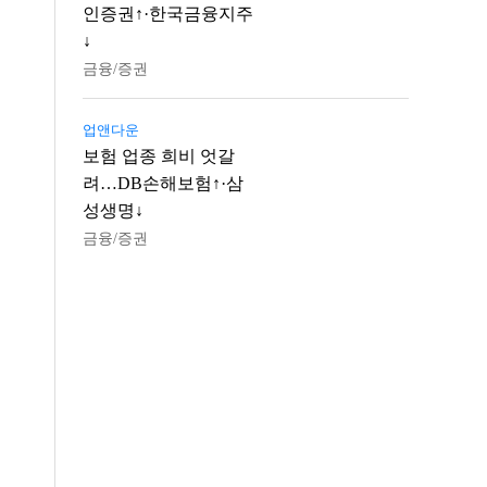
인증권↑·한국금융지주
↓
금융/증권
업앤다운
보험 업종 희비 엇갈
려…DB손해보험↑·삼
성생명↓
금융/증권