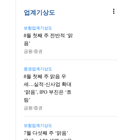
more_vert
업계기상도
보험업계기상도
8월 첫째 주 전반적 ‘맑
음’
금융/증권
증권업계기상도
8월 첫째 주 맑음 우
세…실적·신사업 확대
‘맑음’, IPO 부진은 ‘흐
림’
금융/증권
보험업계기상도
7월 다섯째 주 ‘맑음’