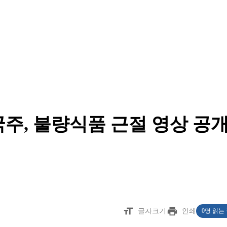
국주, 불량식품 근절 영상 공
format_size
print
글자크기
인쇄
0명 읽는