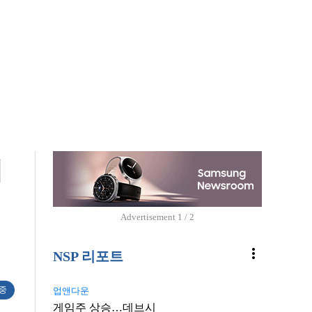
개
Advertisement
1 / 2
more_vert
NSP 리포트
 중
업앤다운
게임주 상승…데브시