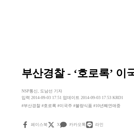
부산경찰 - ‘호로록’ 이
NSP통신
,
도남선 기자
입력 2014-09-03 17:51
업데이트 2014-09-03 17:53
KRD1
#부산경찰
#호로록
#이국주
#불량식품
#10년째연애중
페이스북
X
카카오톡
라인