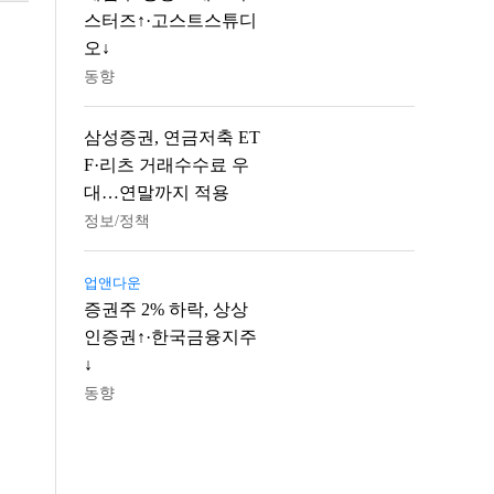
스터즈↑·고스트스튜디
오↓
동향
삼성증권, 연금저축 ET
F·리츠 거래수수료 우
대…연말까지 적용
정보/정책
업앤다운
증권주 2% 하락, 상상
인증권↑·한국금융지주
↓
동향