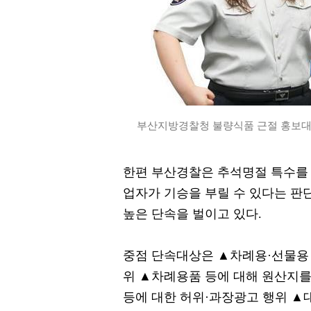
부산지방경찰청 불량식품 근절 홍보대사
한편 부산경찰은 추석명절 특수를
업자가 기승을 부릴 수 있다는 판단
높은 단속을 벌이고 있다.
중점 단속대상은 ▲차례용·선물용 
위 ▲차례용품 등에 대해 원산지를
등에 대한 허위·과장광고 행위 ▲