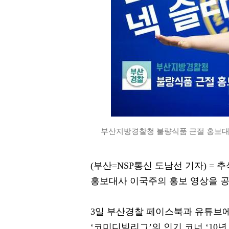
부산지방경찰청 불량식품 근절 홍보대사
(부산=NSP통신 도남선 기자) =
홍보대사 이국주의 홍보 영상을 공
3일 부산경찰 페이스북과 유튜브에
‘코미디빅리그’의 인기 코너 ‘10