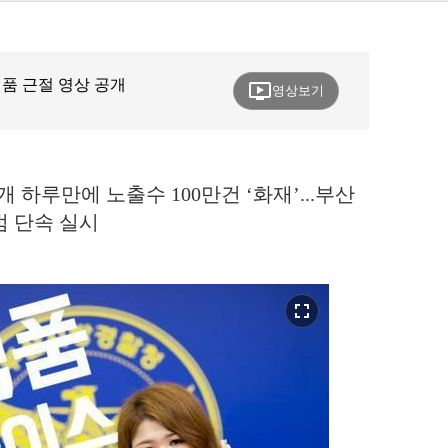
식품 근절 영상 공개
ondemand_video
영상보기
 하루만에 노출수 100만건 ‘화재’...부산
범 단속 실시
fullscreen