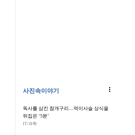
more_vert
사진속이야기
독사를 삼킨 참개구리…먹이사슬 상식을
뒤집은 ‘5분’
IT/과학