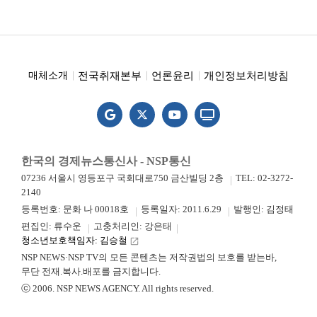
전국취재본부
언론윤리
개인정보처리방침
매체소개
한국의 경제뉴스통신사 - NSP통신
07236 서울시 영등포구 국회대로750 금산빌딩 2층
TEL: 02-3272-
2140
등록번호: 문화 나 00018호
등록일자: 2011.6.29
발행인: 김정태
편집인: 류수운
고충처리인: 강은태
청소년보호책임자: 김승철
launch
NSP NEWS·NSP TV의 모든 콘텐츠는 저작권법의 보호를 받는바,
무단 전재.복사.배포를 금지합니다.
ⓒ 2006. NSP NEWS AGENCY. All rights reserved.