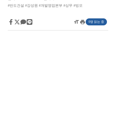
#반도건설
#강성원
#개발영업본부
#상무
#빙모
format_size
print
0명 읽는 중