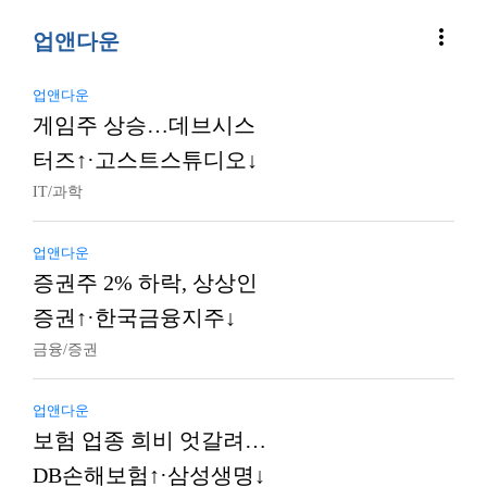
more_vert
업앤다운
업앤다운
게임주 상승…데브시스
터즈↑·고스트스튜디오↓
IT/과학
업앤다운
증권주 2% 하락, 상상인
증권↑·한국금융지주↓
금융/증권
업앤다운
보험 업종 희비 엇갈려…
DB손해보험↑·삼성생명↓