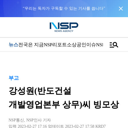
close
“우리는 독자가 구독할 수 있는 기사를 씁니다”
manage_search
뉴스
전국은 지금
NSP리포트
소상공인
이슈
NSPTV
부고
강성원(반도건설
개발영업본부 상무)씨 빙모상
NSP통신
,
NSP인사 기자
입력 2023-02-27 17:16
업데이트 2023-02-27 17:58
KRD7