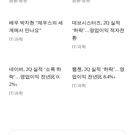
금융/증권
금융/증권
배우 박지현 “제우스의 세
데브시스터즈, 2Q 실적
계에서 만나요”
‘하락’…영업이익 적자전
환
IT/과학
IT/과학
네이버, 2Q 실적 ‘소폭 하
웹젠, 2Q 실적 ‘하락’…영
락’…영업이익 전년比 0.
업이익 전년比 8.4%↓
2%↓
IT/과학
IT/과학