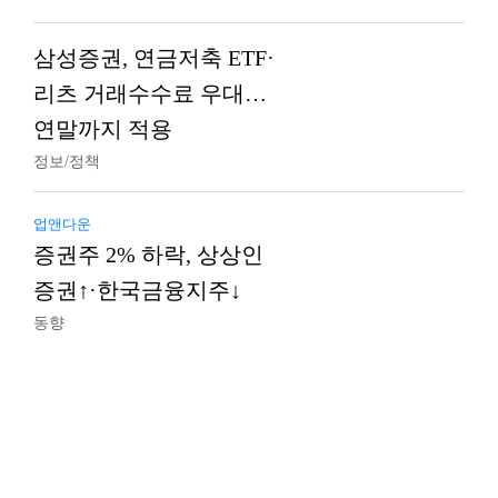
삼성증권, 연금저축 ETF·
리츠 거래수수료 우대…
연말까지 적용
정보/정책
업앤다운
증권주 2% 하락, 상상인
증권↑·한국금융지주↓
동향