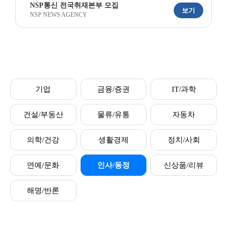
NSP통신 전국취재본부 모집
보기
NSP NEWS AGENCY
기업
금융/증권
IT/과학
건설/부동산
물류/유통
자동차
의학/건강
생활경제
정치/사회
연예/문화
인사/동정
신상품/리뷰
해명/반론