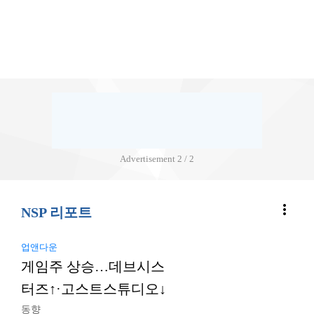
Advertisement
2 / 2
more_vert
NSP 리포트
업앤다운
게임주 상승…데브시스
터즈↑·고스트스튜디오↓
동향