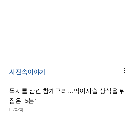
more_vert
사진속이야기
독사를 삼킨 참개구리…먹이사슬 상식을 뒤
집은 ‘5분’
IT/과학