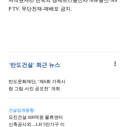
저작권자ⓒ 한국의 경제뉴스통신사 NSP통신·NS
P TV. 무단전재-재배포 금지.
more_vert
'반도건설' 최근 뉴스
반도문화재단, ‘제6회 가족사
랑 그림·사진 공모전’ 개최
건설업계동향
요진건설 600억원 물류센터
신축공사외…LH 5만가구 이