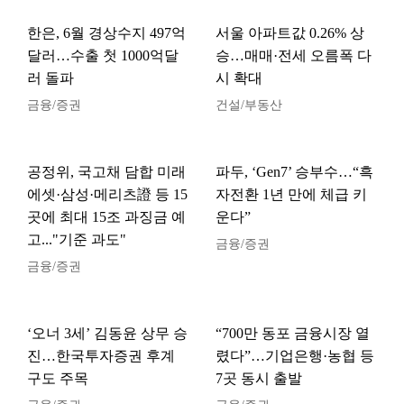
한은, 6월 경상수지 497억
서울 아파트값 0.26% 상
달러…수출 첫 1000억달
승…매매·전세 오름폭 다
러 돌파
시 확대
금융/증권
건설/부동산
공정위, 국고채 담합 미래
파두, ‘Gen7’ 승부수…“흑
에셋·삼성·메리츠證 등 15
자전환 1년 만에 체급 키
곳에 최대 15조 과징금 예
운다”
고..."기준 과도"
금융/증권
금융/증권
‘오너 3세’ 김동윤 상무 승
“700만 동포 금융시장 열
진…한국투자증권 후계
렸다”…기업은행·농협 등
구도 주목
7곳 동시 출발