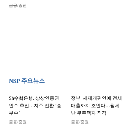
금융/증권
NSP 주요뉴스
Sh수협은행, 상상인증권
정부, 세제개편안에 전세
인수 추진…지주 전환 ‘승
대출까지 조인다…월세
부수’
난 무주택자 직격
금융/증권
금융/증권