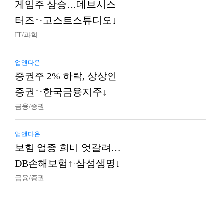
게임주 상승…데브시스
터즈↑·고스트스튜디오↓
IT/과학
업앤다운
증권주 2% 하락, 상상인
증권↑·한국금융지주↓
금융/증권
업앤다운
보험 업종 희비 엇갈려…
DB손해보험↑·삼성생명↓
금융/증권