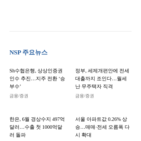
NSP 주요뉴스
Sh수협은행, 상상인증권
정부, 세제개편안에 전세
인수 추진…지주 전환 ‘승
대출까지 조인다…월세
부수’
난 무주택자 직격
금융/증권
금융/증권
한은, 6월 경상수지 497억
서울 아파트값 0.26% 상
달러…수출 첫 1000억달
승…매매·전세 오름폭 다
러 돌파
시 확대