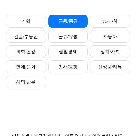
기업
금융/증권
IT/과학
건설/부동산
물류/유통
자동차
의학/건강
생활경제
정치/사회
연예/문화
인사/동정
신상품/리뷰
해명/반론