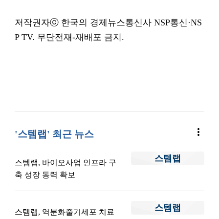
저작권자ⓒ 한국의 경제뉴스통신사 NSP통신·NS
P TV. 무단전재-재배포 금지.
more_vert
'스템랩' 최근 뉴스
스템랩
스템랩, 바이오사업 인프라 구
축 성장 동력 확보
스템랩
스템랩, 역분화줄기세포 치료