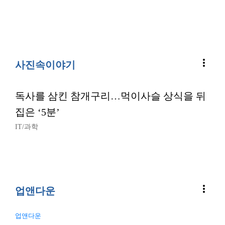
more_vert
사진속이야기
독사를 삼킨 참개구리…먹이사슬 상식을 뒤
집은 ‘5분’
IT/과학
more_vert
업앤다운
업앤다운