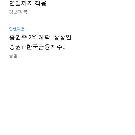
연말까지 적용
정보/정책
업앤다운
증권주 2% 하락, 상상인
증권↑·한국금융지주↓
동향