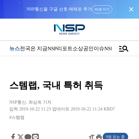
close
NSP통신을 구글 선호 매체로 추가
바로가기
manage_search
뉴스
전국은 지금
NSP리포트
소상공인
이슈
NSPTV
스템랩, 국내 특허 취득
NSP통신
,
최심옥 기자
입력 2019-10-22 11:23
업데이트 2019-10-22 11:24
KRD7
#스템랩
format_size
print
0명 읽는 중