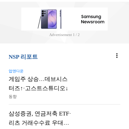
Advertisement
1 / 2
more_vert
NSP 리포트
업앤다운
게임주 상승…데브시스
터즈↑·고스트스튜디오↓
동향
삼성증권, 연금저축 ETF·
리츠 거래수수료 우대…