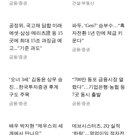
금융/증권
건설/부동산
공정위, 국고채 담합 미래
파두, ‘Gen7’ 승부수…“흑
에셋·삼성·메리츠證 등 15
자전환 1년 만에 체급 키
곳에 최대 15조 과징금 예
운다”
고..."기준 과도"
금융/증권
금융/증권
‘오너 3세’ 김동윤 상무 승
“700만 동포 금융시장 열
진…한국투자증권 후계
렸다”…기업은행·농협 등
구도 주목
7곳 동시 출발
금융/증권
금융/증권
배우 박지현 “제우스의 세
데브시스터즈, 2Q 실적
계에서 만나요”
‘하락’…영업이익 적자전