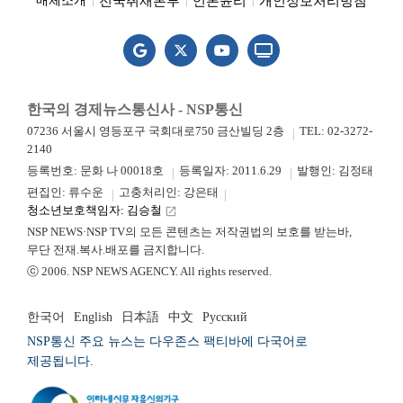
전국취재본부
언론윤리
개인정보처리방침
매체소개
한국의 경제뉴스통신사 - NSP통신
07236 서울시 영등포구 국회대로750 금산빌딩 2층
TEL: 02-3272-
2140
등록번호: 문화 나 00018호
등록일자: 2011.6.29
발행인: 김정태
편집인: 류수운
고충처리인: 강은태
청소년보호책임자: 김승철
launch
NSP NEWS·NSP TV의 모든 콘텐츠는 저작권법의 보호를 받는바,
무단 전재.복사.배포를 금지합니다.
ⓒ 2006. NSP NEWS AGENCY. All rights reserved.
한국어
English
日本語
中文
Русский
NSP통신 주요 뉴스는 다우존스 팩티바에 다국어로
제공됩니다.