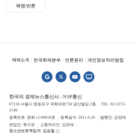
해명/반론
전국취재본부
언론윤리
개인정보처리방침
매체소개
한국의 경제뉴스통신사 - NSP통신
07236 서울시 영등포구 국회대로750 금산빌딩 2층
TEL: 02-3272-
2140
등록번호: 문화 나 00018호
등록일자: 2011.6.29
발행인: 김정태
편집인: 류수운
고충처리인: 강은태
청소년보호책임자: 김승철
launch