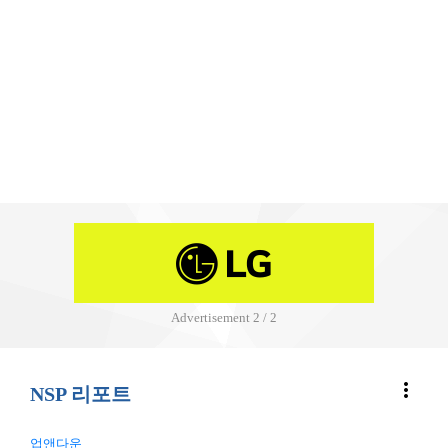
Advertisement
2 / 2
more_vert
NSP 리포트
업앤다운