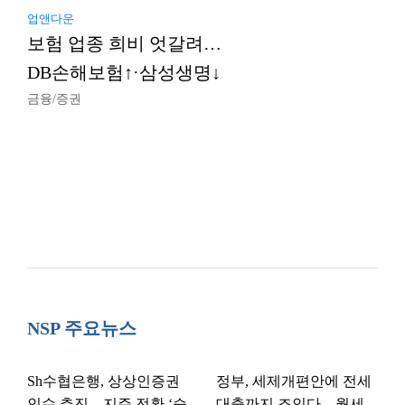
업앤다운
보험 업종 희비 엇갈려…
DB손해보험↑·삼성생명↓
금융/증권
NSP 주요뉴스
Sh수협은행, 상상인증권
정부, 세제개편안에 전세
인수 추진…지주 전환 ‘승
대출까지 조인다…월세