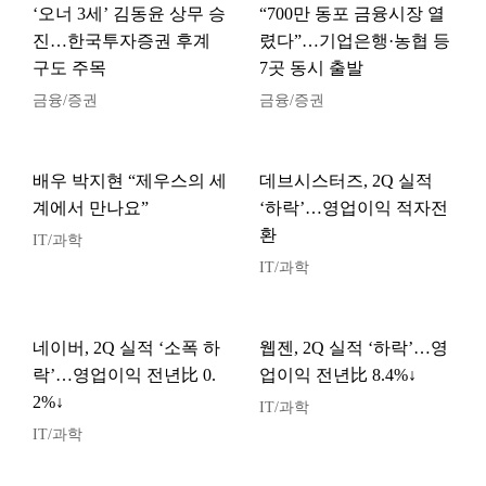
‘오너 3세’ 김동윤 상무 승
“700만 동포 금융시장 열
진…한국투자증권 후계
렸다”…기업은행·농협 등
구도 주목
7곳 동시 출발
금융/증권
금융/증권
배우 박지현 “제우스의 세
데브시스터즈, 2Q 실적
계에서 만나요”
‘하락’…영업이익 적자전
환
IT/과학
IT/과학
네이버, 2Q 실적 ‘소폭 하
웹젠, 2Q 실적 ‘하락’…영
락’…영업이익 전년比 0.
업이익 전년比 8.4%↓
2%↓
IT/과학
IT/과학