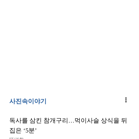
more_vert
사진속이야기
독사를 삼킨 참개구리…먹이사슬 상식을 뒤
집은 ‘5분’