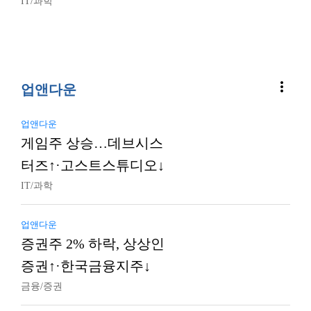
IT/과학
more_vert
업앤다운
업앤다운
게임주 상승…데브시스
터즈↑·고스트스튜디오↓
IT/과학
업앤다운
증권주 2% 하락, 상상인
증권↑·한국금융지주↓
금융/증권