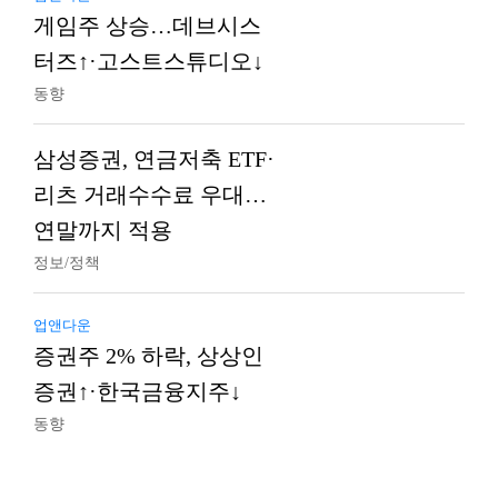
게임주 상승…데브시스
터즈↑·고스트스튜디오↓
동향
삼성증권, 연금저축 ETF·
리츠 거래수수료 우대…
연말까지 적용
정보/정책
업앤다운
증권주 2% 하락, 상상인
증권↑·한국금융지주↓
동향