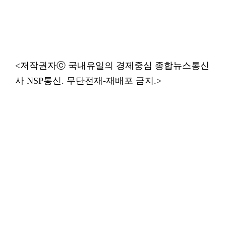
<저작권자ⓒ 국내유일의 경제중심 종합뉴스통신
사 NSP통신. 무단전재-재배포 금지.>