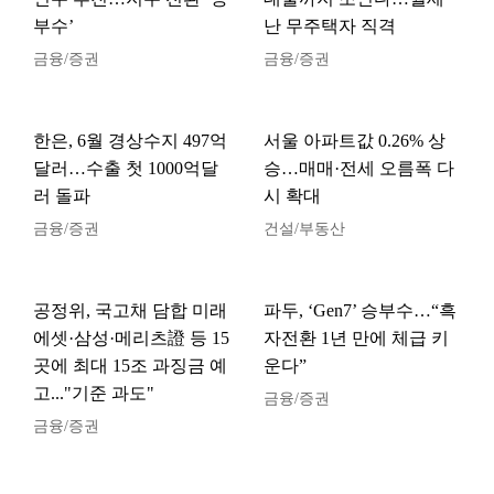
부수’
난 무주택자 직격
금융/증권
금융/증권
한은, 6월 경상수지 497억
서울 아파트값 0.26% 상
달러…수출 첫 1000억달
승…매매·전세 오름폭 다
러 돌파
시 확대
금융/증권
건설/부동산
공정위, 국고채 담합 미래
파두, ‘Gen7’ 승부수…“흑
에셋·삼성·메리츠證 등 15
자전환 1년 만에 체급 키
곳에 최대 15조 과징금 예
운다”
고..."기준 과도"
금융/증권
금융/증권