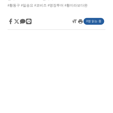
#황동구
#일송요
#코비즈
#명장투어
#황이라보다완
format_size
print
0명 읽는 중