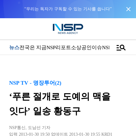
close
“우리는 독자가 구독할 수 있는 기사를 씁니다”
manage_search
뉴스
전국은 지금
NSP리포트
소상공인
이슈
NSPTV
NSP TV - 명장투어(2)
‘푸른 절개로 도예의 맥을
잇다’ 일송 황동구
NSP통신
,
도남선 기자
입력 2013-01-30 19:50
업데이트 2013-01-30 19:55
KRD1