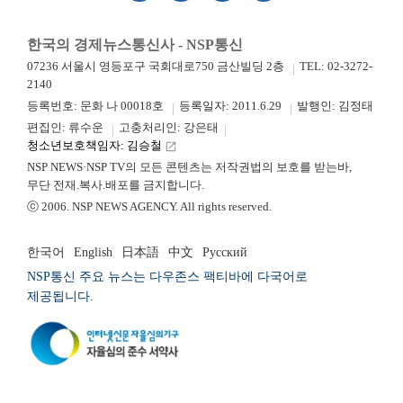
한국의 경제뉴스통신사 - NSP통신
07236 서울시 영등포구 국회대로750 금산빌딩 2층
TEL: 02-3272-
2140
등록번호: 문화 나 00018호
등록일자: 2011.6.29
발행인: 김정태
편집인: 류수운
고충처리인: 강은태
청소년보호책임자: 김승철
launch
NSP NEWS·NSP TV의 모든 콘텐츠는 저작권법의 보호를 받는바,
무단 전재.복사.배포를 금지합니다.
ⓒ 2006. NSP NEWS AGENCY. All rights reserved.
한국어
English
日本語
中文
Русский
NSP통신 주요 뉴스는 다우존스 팩티바에 다국어로
제공됩니다.