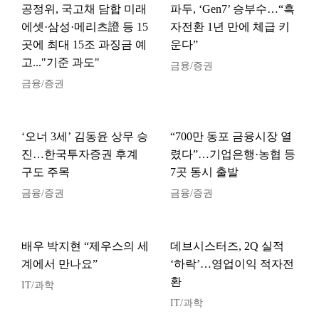
공정위, 국고채 담합 미래
파두, ‘Gen7’ 승부수…“흑
에셋·삼성·메리츠證 등 15
자전환 1년 만에 체급 키
곳에 최대 15조 과징금 예
운다”
고..."기준 과도"
금융/증권
금융/증권
‘오너 3세’ 김동윤 상무 승
“700만 동포 금융시장 열
진…한국투자증권 후계
렸다”…기업은행·농협 등
구도 주목
7곳 동시 출발
금융/증권
금융/증권
배우 박지현 “제우스의 세
데브시스터즈, 2Q 실적
계에서 만나요”
‘하락’…영업이익 적자전
환
IT/과학
IT/과학