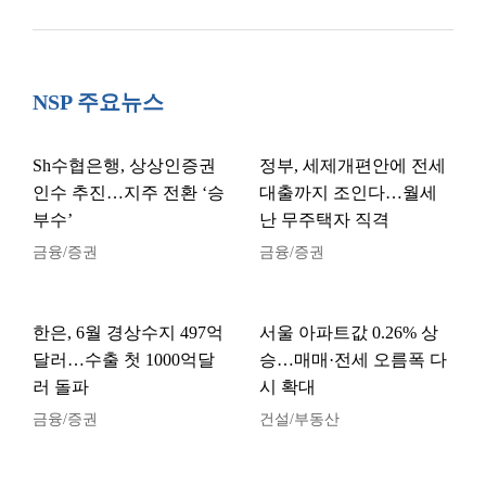
NSP 주요뉴스
Sh수협은행, 상상인증권
정부, 세제개편안에 전세
인수 추진…지주 전환 ‘승
대출까지 조인다…월세
부수’
난 무주택자 직격
금융/증권
금융/증권
한은, 6월 경상수지 497억
서울 아파트값 0.26% 상
달러…수출 첫 1000억달
승…매매·전세 오름폭 다
러 돌파
시 확대
금융/증권
건설/부동산