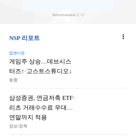
Advertisement
2 / 2
more_vert
NSP 리포트
업앤다운
게임주 상승…데브시스
터즈↑·고스트스튜디오↓
동향
삼성증권, 연금저축 ETF·
리츠 거래수수료 우대…
연말까지 적용
정보/정책