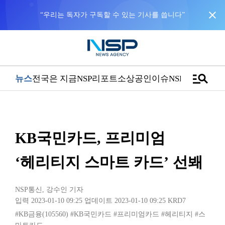
close
manage_search
뉴스
전국은 지금
NSP리포트
소상공인
이슈
NSPTV
KB국민카드, 프리미엄
‘헤리티지 스마트 카드’ 선봬
NSP통신
,
강수인 기자
입력 2023-01-10 09:25
업데이트 2023-01-10 09:25
KRD7
#KB금융(105560)
#KB국민카드
#프리미엄카드
#헤리티지
#스