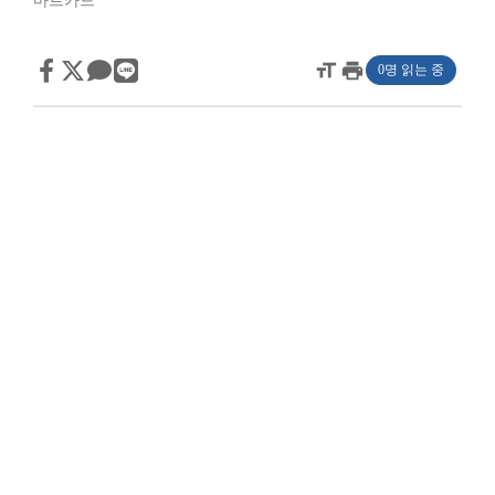
마트카드
format_size
print
0명 읽는 중