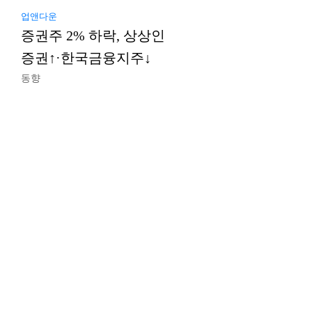
업앤다운
증권주 2% 하락, 상상인
증권↑·한국금융지주↓
동향