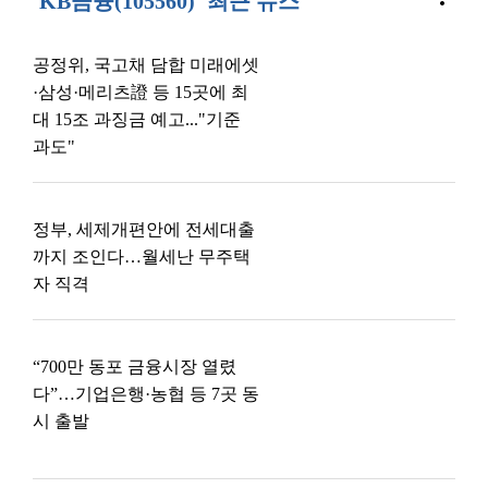
'KB금융(105560)' 최근 뉴스
공정위, 국고채 담합 미래에셋
·삼성·메리츠證 등 15곳에 최
대 15조 과징금 예고..."기준
과도"
정부, 세제개편안에 전세대출
까지 조인다…월세난 무주택
자 직격
“700만 동포 금융시장 열렸
다”…기업은행·농협 등 7곳 동
시 출발