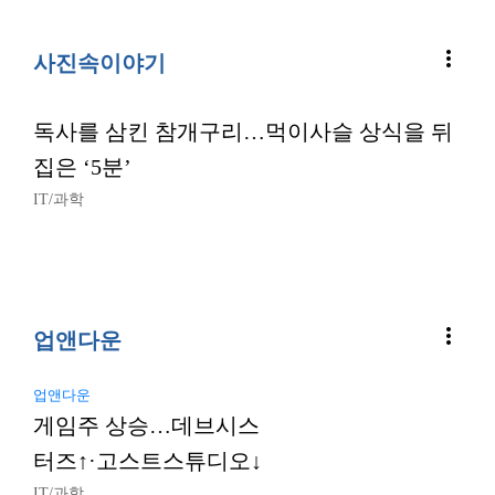
more_vert
사진속이야기
독사를 삼킨 참개구리…먹이사슬 상식을 뒤
집은 ‘5분’
IT/과학
more_vert
업앤다운
업앤다운
게임주 상승…데브시스
터즈↑·고스트스튜디오↓
IT/과학