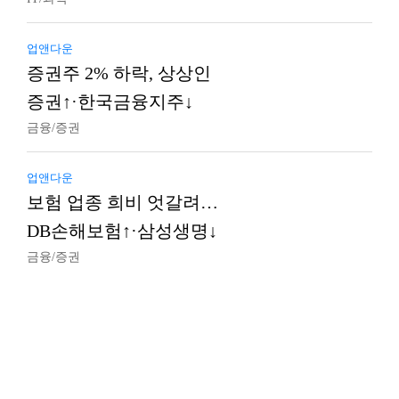
업앤다운
증권주 2% 하락, 상상인
증권↑·한국금융지주↓
금융/증권
업앤다운
보험 업종 희비 엇갈려…
DB손해보험↑·삼성생명↓
금융/증권