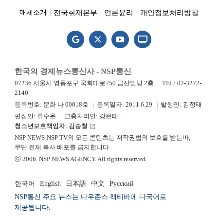
전국취재본부
언론윤리
개인정보처리방침
매체소개
한국의 경제뉴스통신사 - NSP통신
07236 서울시 영등포구 국회대로750 금산빌딩 2층
TEL: 02-3272-
2140
등록번호: 문화 나 00018호
등록일자: 2011.6.29
발행인: 김정태
편집인: 류수운
고충처리인: 강은태
청소년보호책임자: 김승철
launch
NSP NEWS·NSP TV의 모든 콘텐츠는 저작권법의 보호를 받는바,
무단 전재.복사.배포를 금지합니다.
ⓒ 2006. NSP NEWS AGENCY. All rights reserved.
한국어
English
日本語
中文
Русский
NSP통신 주요 뉴스는 다우존스 팩티바에 다국어로
제공됩니다.