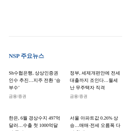
NSP 주요뉴스
Sh수협은행, 상상인증권
정부, 세제개편안에 전세
인수 추진…지주 전환 ‘승
대출까지 조인다…월세
부수’
난 무주택자 직격
금융/증권
금융/증권
한은, 6월 경상수지 497억
서울 아파트값 0.26% 상
달러…수출 첫 1000억달
승…매매·전세 오름폭 다