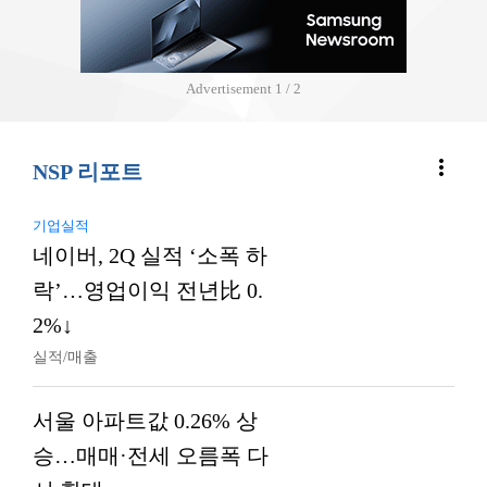
Advertisement
2 / 2
more_vert
NSP 리포트
기업실적
네이버, 2Q 실적 ‘소폭 하
락’…영업이익 전년比 0.
2%↓
실적/매출
서울 아파트값 0.26% 상
승…매매·전세 오름폭 다