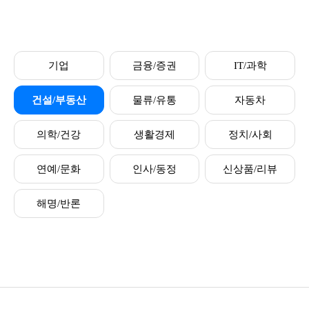
기업
금융/증권
IT/과학
건설/부동산
물류/유통
자동차
의학/건강
생활경제
정치/사회
연예/문화
인사/동정
신상품/리뷰
해명/반론