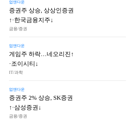
업앤다운
증권주 상승, 상상인증권
↑·한국금융지주↓
금융/증권
업앤다운
게임주 하락…네오리진↑
·조이시티↓
IT/과학
업앤다운
증권주 2% 상승, SK증권
↑·삼성증권↓
금융/증권