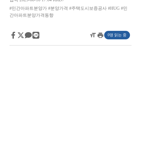
#민간아파트분양가
#분양가격
#주택도시보증공사
#HUG
#민
간아파트분양가격동향
format_size
print
0명 읽는 중