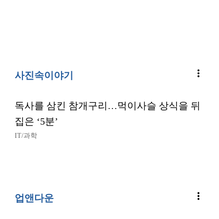
more_vert
사진속이야기
독사를 삼킨 참개구리…먹이사슬 상식을 뒤
집은 ‘5분’
IT/과학
more_vert
업앤다운