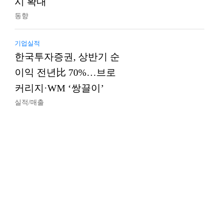
시 확대
동향
기업실적
한국투자증권, 상반기 순
이익 전년比 70%…브로
커리지·WM ‘쌍끌이’
실적/매출