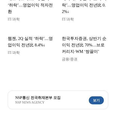
‘하락’…영업이익 적자전
락’…영업이익 전년比 0.
환
2%↓
IT/과학
IT/과학
웹젠, 2Q 실적 ‘하락’…영
한국투자증권, 상반기 순
업이익 전년比 8.4%↓
이익 전년比 70%…브로
커리지·WM ‘쌍끌이’
IT/과학
금융/증권
NSP통신 전국취재본부 모집
보기
NSP NEWS AGENCY