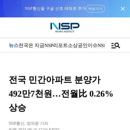
close
NSP통신을 구글 선호 매체로 추가
바로가기
manage_search
뉴스
전국은 지금
NSP리포트
소상공인
이슈
NSPTV
전국 민간아파트 분양가
492만7천원…전월比 0.26%
상승
NSP통신
,
정의윤 기자
입력 2023-08-16 17:04
KRD7