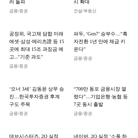
러 돌파
시 확대
금융/증권
건설/부동산
공정위, 국고채 담합 미래
파두, ‘Gen7’ 승부수…“흑
에셋·삼성·메리츠證 등 15
자전환 1년 만에 체급 키
곳에 최대 15조 과징금 예
운다”
고..."기준 과도"
금융/증권
금융/증권
‘오너 3세’ 김동윤 상무 승
“700만 동포 금융시장 열
진…한국투자증권 후계
렸다”…기업은행·농협 등
구도 주목
7곳 동시 출발
금융/증권
금융/증권
데브시스터즈, 2Q 실적
네이버, 2Q 실적 ‘소폭 하