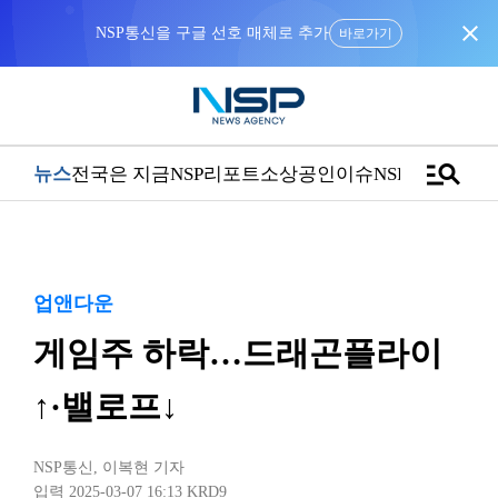
close
NSP통신을 구글 선호 매체로 추가
바로가기
manage_search
뉴스
전국은 지금
NSP리포트
소상공인
이슈
NSPTV
업앤다운
게임주 하락…드래곤플라이
↑·밸로프↓
NSP통신
,
이복현 기자
입력 2025-03-07 16:13
KRD9