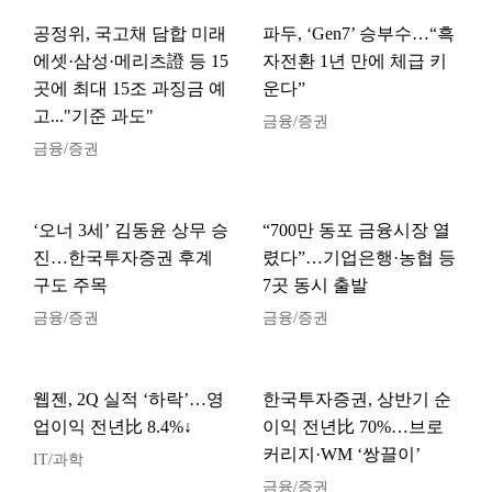
공정위, 국고채 담합 미래
파두, ‘Gen7’ 승부수…“흑
에셋·삼성·메리츠證 등 15
자전환 1년 만에 체급 키
곳에 최대 15조 과징금 예
운다”
고..."기준 과도"
금융/증권
금융/증권
‘오너 3세’ 김동윤 상무 승
“700만 동포 금융시장 열
진…한국투자증권 후계
렸다”…기업은행·농협 등
구도 주목
7곳 동시 출발
금융/증권
금융/증권
웹젠, 2Q 실적 ‘하락’…영
한국투자증권, 상반기 순
업이익 전년比 8.4%↓
이익 전년比 70%…브로
커리지·WM ‘쌍끌이’
IT/과학
금융/증권