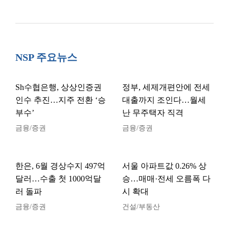
NSP 주요뉴스
Sh수협은행, 상상인증권
정부, 세제개편안에 전세
인수 추진…지주 전환 ‘승
대출까지 조인다…월세
부수’
난 무주택자 직격
금융/증권
금융/증권
한은, 6월 경상수지 497억
서울 아파트값 0.26% 상
달러…수출 첫 1000억달
승…매매·전세 오름폭 다
러 돌파
시 확대
금융/증권
건설/부동산