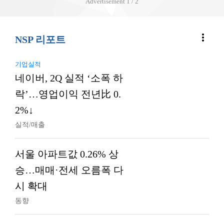
Advertisement
2 / 2
more_vert
NSP 리포트
기업실적
네이버, 2Q 실적 ‘소폭 하
락’…영업이익 전년比 0.
2%↓
실적/매출
서울 아파트값 0.26% 상
승…매매·전세 오름폭 다
시 확대
동향