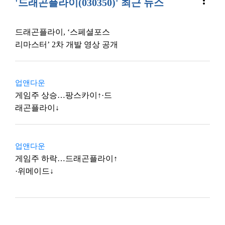
more_vert
'드래곤플라이(030350)' 최근 뉴스
드래곤플라이, ‘스페셜포스
리마스터’ 2차 개발 영상 공개
업앤다운
게임주 상승…팡스카이↑·드
래곤플라이↓
업앤다운
게임주 하락…드래곤플라이↑
·위메이드↓