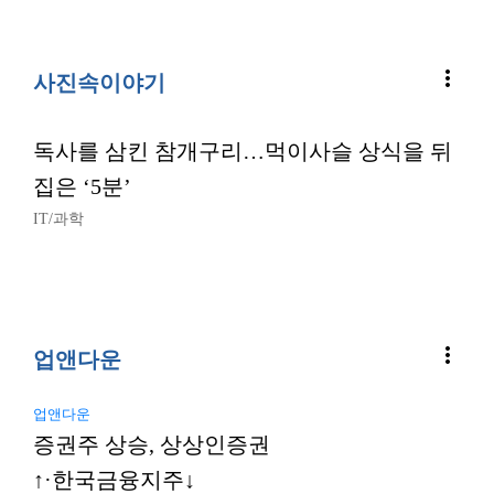
more_vert
사진속이야기
독사를 삼킨 참개구리…먹이사슬 상식을 뒤
집은 ‘5분’
IT/과학
more_vert
업앤다운
업앤다운
증권주 상승, 상상인증권
↑·한국금융지주↓