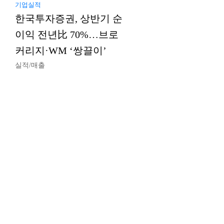
기업실적
한국투자증권, 상반기 순
이익 전년比 70%…브로
커리지·WM ‘쌍끌이’
실적/매출