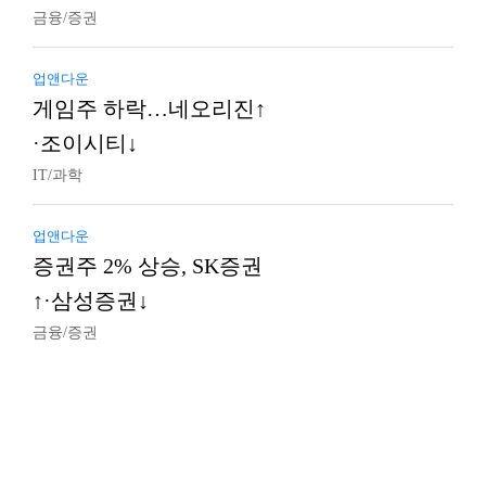
금융/증권
업앤다운
게임주 하락…네오리진↑
·조이시티↓
IT/과학
업앤다운
증권주 2% 상승, SK증권
↑·삼성증권↓
금융/증권