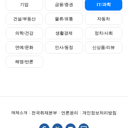
기업
금융/증권
IT/과학
건설/부동산
물류/유통
자동차
의학/건강
생활경제
정치/사회
연예/문화
인사/동정
신상품/리뷰
해명/반론
전국취재본부
언론윤리
개인정보처리방침
매체소개