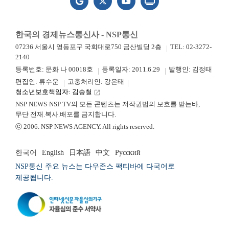
한국의 경제뉴스통신사 - NSP통신
07236 서울시 영등포구 국회대로750 금산빌딩 2층
TEL: 02-3272-
2140
등록번호: 문화 나 00018호
등록일자: 2011.6.29
발행인: 김정태
편집인: 류수운
고충처리인: 강은태
청소년보호책임자: 김승철
launch
NSP NEWS·NSP TV의 모든 콘텐츠는 저작권법의 보호를 받는바,
무단 전재.복사.배포를 금지합니다.
ⓒ 2006. NSP NEWS AGENCY. All rights reserved.
한국어
English
日本語
中文
Русский
NSP통신 주요 뉴스는 다우존스 팩티바에 다국어로
제공됩니다.