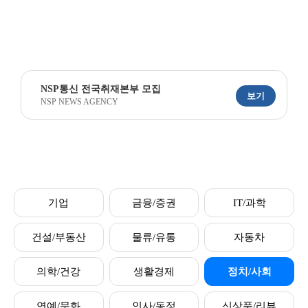
NSP통신 전국취재본부 모집
보기
NSP NEWS AGENCY
기업
금융/증권
IT/과학
건설/부동산
물류/유통
자동차
의학/건강
생활경제
정치/사회
연예/문화
인사/동정
신상품/리뷰