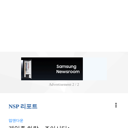
Advertisement
2 / 2
more_vert
NSP 리포트
업앤다운