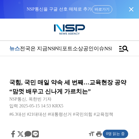
close
NSP통신을 구글 선호 매체로 추가
바로가기
manage_search
뉴스
전국은 지금
NSP리포트
소상공인
이슈
NSPTV
국힘, 국민 매일 약속 세 번째…교육현장 공약
“맘껏 배우고 신나게 가르치는”
NSP통신
,
옥한빈 기자
입력 2025-05-15 14:53
KRX5
#6.3대선
#21대대선
#대통령선거
#국민의힘
#교육정책
format_size
print
0명 읽는 중