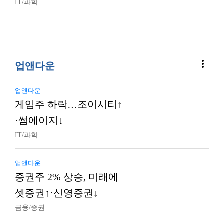
IT/과학
more_vert
업앤다운
업앤다운
게임주 하락…조이시티↑
·썸에이지↓
IT/과학
업앤다운
증권주 2% 상승, 미래에
셋증권↑·신영증권↓
금융/증권