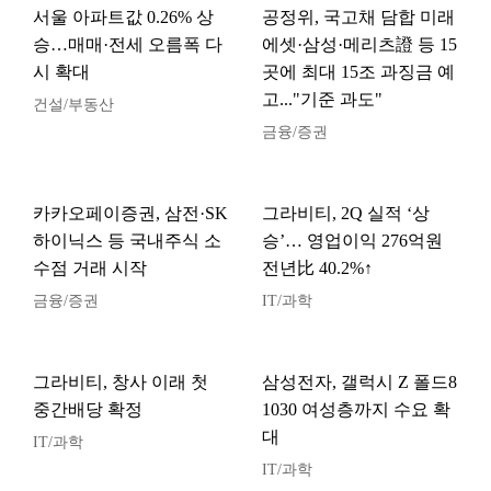
서울 아파트값 0.26% 상
공정위, 국고채 담합 미래
승…매매·전세 오름폭 다
에셋·삼성·메리츠證 등 15
시 확대
곳에 최대 15조 과징금 예
고..."기준 과도"
건설/부동산
금융/증권
카카오페이증권, 삼전·SK
그라비티, 2Q 실적 ‘상
하이닉스 등 국내주식 소
승’… 영업이익 276억원
수점 거래 시작
전년比 40.2%↑
금융/증권
IT/과학
그라비티, 창사 이래 첫
삼성전자, 갤럭시 Z 폴드8
중간배당 확정
1030 여성층까지 수요 확
대
IT/과학
IT/과학