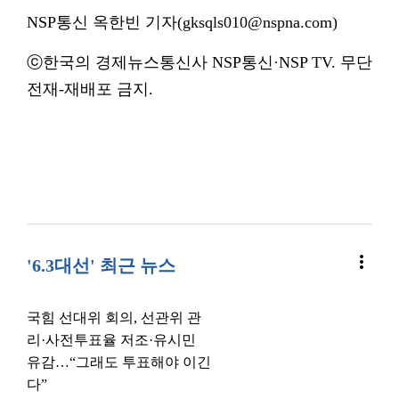
NSP통신 옥한빈 기자(gksqls010@nspna.com)
ⓒ한국의 경제뉴스통신사 NSP통신·NSP TV. 무단
전재-재배포 금지.
more_vert
'6.3대선' 최근 뉴스
국힘 선대위 회의, 선관위 관
리·사전투표율 저조·유시민
유감…“그래도 투표해야 이긴
다”