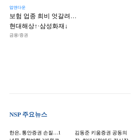
업앤다운
보험 업종 희비 엇갈려…
현대해상↑·삼성화재↓
금융/증권
NSP 주요뉴스
한은, 통안증권 손질…1
김동준 키움증권 공동의