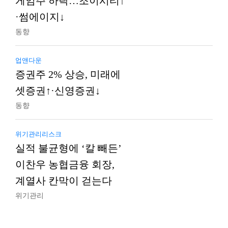
게임주 하락…조이시티↑
·썸에이지↓
동향
업앤다운
증권주 2% 상승, 미래에
셋증권↑·신영증권↓
동향
위기관리리스크
실적 불균형에 ‘칼 빼든’
이찬우 농협금융 회장,
계열사 칸막이 걷는다
위기관리