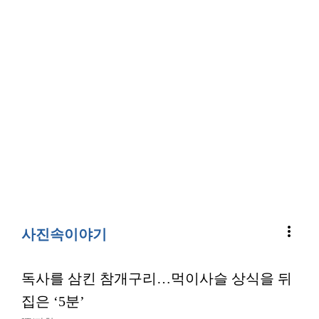
more_vert
사진속이야기
독사를 삼킨 참개구리…먹이사슬 상식을 뒤
집은 ‘5분’