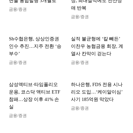
년물 통합발행 3개월로
장, 최대실적에도 전산장
애 반복
금융/증권
금융/증권
Sh수협은행, 상상인증권
실적 불균형에 ‘칼 빼든’
인수 추진…지주 전환 ‘승
이찬우 농협금융 회장, 계
부수’
열사 칸막이 걷는다
금융/증권
금융/증권
삼성액티브·타임폴리오
하나은행, FDS 전용 시나
운용, 코스닥 액티브 ETF
리오 도입…‘케이알이심’
참패…상장 이후 41% 손
사기 185억원 막았다
실
금융/증권
금융/증권