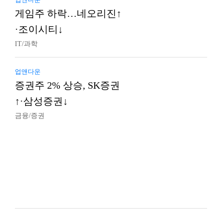
게임주 하락…네오리진↑
·조이시티↓
IT/과학
업앤다운
증권주 2% 상승, SK증권
↑·삼성증권↓
금융/증권