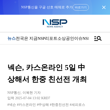
close
NSP통신을 구글 선호 매체로 추가
바로가기
manage_search
뉴스
전국은 지금
NSP리포트
소상공인
이슈
NSPTV
넥슨, 카스온라인 5일 中
상해서 한중 친선전 개최
NSP통신
,
이복현 기자
입력 2025-07-04 13:02
KRD7
#넥슨
#카스온라인
#中상해
#한중친선전
#세피로스