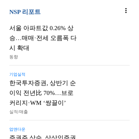
more_vert
NSP 리포트
서울 아파트값 0.26% 상
승…매매·전세 오름폭 다
시 확대
동향
기업실적
한국투자증권, 상반기 순
이익 전년比 70%…브로
커리지·WM ‘쌍끌이’
실적/매출
업앤다운
증권주 상승, 상상인증권