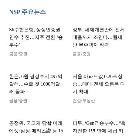
NSP 주요뉴스
Sh수협은행, 상상인증권
정부, 세제개편안에 전세
인수 추진…지주 전환 ‘승
대출까지 조인다…월세
부수’
난 무주택자 직격
금융/증권
금융/증권
한은, 6월 경상수지 497억
서울 아파트값 0.26% 상
달러…수출 첫 1000억달
승…매매·전세 오름폭 다
러 돌파
시 확대
금융/증권
건설/부동산
공정위, 국고채 담합 미래
파두, ‘Gen7’ 승부수…“흑
에셋·삼성·메리츠證 등 15
자전환 1년 만에 체급 키