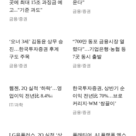
곳에 최대 15조 과징금 예
운다”
고..."기준 과도"
금융/증권
금융/증권
‘오너 3세’ 김동윤 상무 승
“700만 동포 금융시장 열
진…한국투자증권 후계
렸다”…기업은행·농협 등
구도 주목
7곳 동시 출발
금융/증권
금융/증권
웹젠, 2Q 실적 ‘하락’…영
한국투자증권, 상반기 순
업이익 전년比 8.4%↓
이익 전년比 70%…브로
커리지·WM ‘쌍끌이’
IT/과학
금융/증권
LG유플러스, 2Q 실적 ‘상
플래티어, AI 플랫폼 엑스