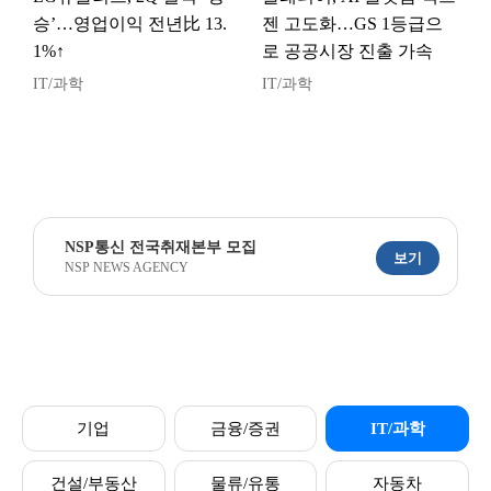
승’…영업이익 전년比 13.
젠 고도화…GS 1등급으
1%↑
로 공공시장 진출 가속
IT/과학
IT/과학
NSP통신 전국취재본부 모집
보기
NSP NEWS AGENCY
기업
금융/증권
IT/과학
건설/부동산
물류/유통
자동차