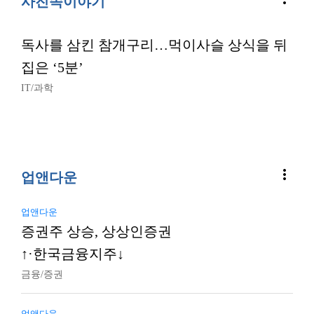
사진속이야기
독사를 삼킨 참개구리…먹이사슬 상식을 뒤
집은 ‘5분’
IT/과학
more_vert
업앤다운
업앤다운
증권주 상승, 상상인증권
↑·한국금융지주↓
금융/증권
업앤다운