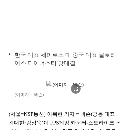
한국 대표 세피로스 대 중국 대표 글로리
어스 다이너스티 맞대결
fullscreen
(이미지 = 넥슨)
(서울=NSP통신) 이복현 기자 = 넥슨(공동 대표
강대현·김정욱)이 FPS게임 카운터-스트라이크 온