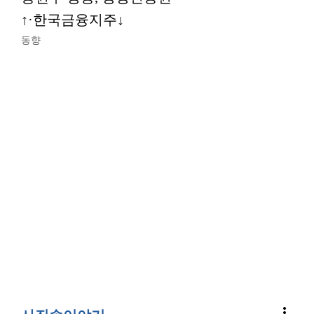
↑·한국금융지주↓
동향
more_vert