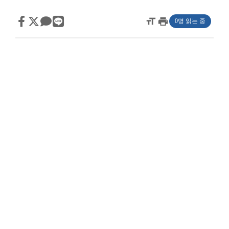
format_size
print
0명 읽는 중