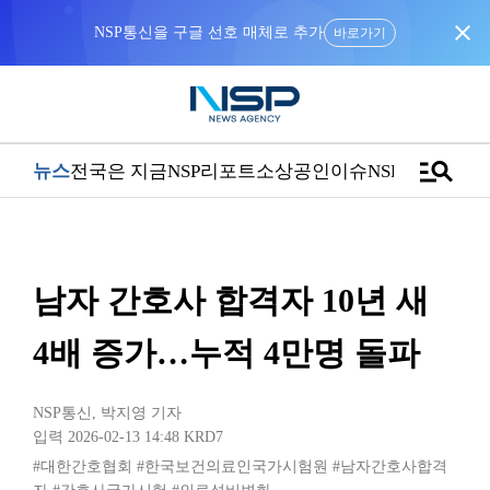
close
NSP통신을 구글 선호 매체로 추가
바로가기
manage_search
뉴스
전국은 지금
NSP리포트
소상공인
이슈
NSPTV
남자 간호사 합격자 10년 새
4배 증가…누적 4만명 돌파
NSP통신
,
박지영 기자
입력 2026-02-13 14:48
KRD7
#대한간호협회
#한국보건의료인국가시험원
#남자간호사합격