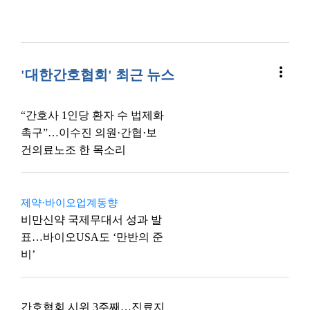
more_vert
'대한간호협회' 최근 뉴스
“간호사 1인당 환자 수 법제화
촉구”…이수진 의원·간협·보
건의료노조 한 목소리
제약·바이오업계동향
비만신약 국제무대서 성과 발
표…바이오USA도 ‘만반의 준
비’
간호협회 시위 3주째…진료지