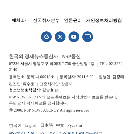
전국취재본부
언론윤리
개인정보처리방침
매체소개
한국의 경제뉴스통신사 - NSP통신
07236 서울시 영등포구 국회대로750 금산빌딩 2층
TEL: 02-3272-
2140
등록번호: 문화 나 00018호
등록일자: 2011.6.29
발행인: 김정태
편집인: 류수운
고충처리인: 강은태
청소년보호책임자: 김승철
launch
NSP NEWS·NSP TV의 모든 콘텐츠는 저작권법의 보호를 받는바,
무단 전재.복사.배포를 금지합니다.
ⓒ 2006. NSP NEWS AGENCY. All rights reserved.
한국어
English
日本語
中文
Русский
NSP통신 주요 뉴스는 다우존스 팩티바에 다국어로