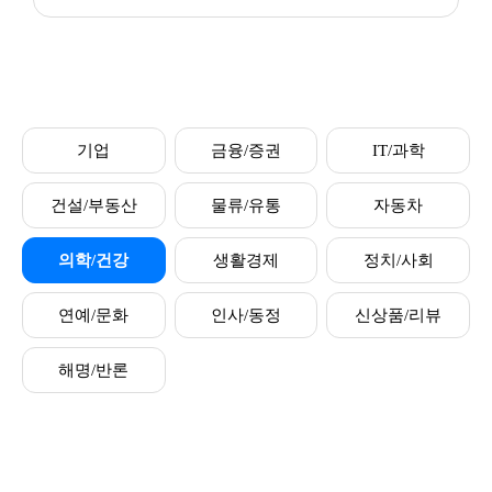
기업
금융/증권
IT/과학
건설/부동산
물류/유통
자동차
의학/건강
생활경제
정치/사회
연예/문화
인사/동정
신상품/리뷰
해명/반론