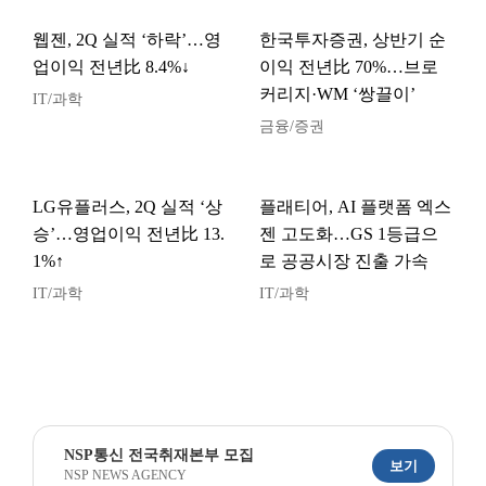
웹젠, 2Q 실적 ‘하락’…영
한국투자증권, 상반기 순
업이익 전년比 8.4%↓
이익 전년比 70%…브로
커리지·WM ‘쌍끌이’
IT/과학
금융/증권
LG유플러스, 2Q 실적 ‘상
플래티어, AI 플랫폼 엑스
승’…영업이익 전년比 13.
젠 고도화…GS 1등급으
1%↑
로 공공시장 진출 가속
IT/과학
IT/과학
NSP통신 전국취재본부 모집
보기
NSP NEWS AGENCY