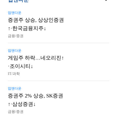
업앤다운
증권주 상승, 상상인증권
↑·한국금융지주↓
금융/증권
업앤다운
게임주 하락…네오리진↑
·조이시티↓
IT/과학
업앤다운
증권주 2% 상승, SK증권
↑·삼성증권↓
금융/증권