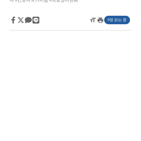
자
#간호사국가시험
#의료성비변화
format_size
print
0명 읽는 중