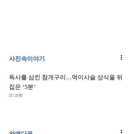
more_vert
사진속이야기
독사를 삼킨 참개구리…먹이사슬 상식을 뒤
집은 ‘5분’
IT/과학
more_vert
업앤다운