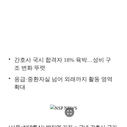
간호사 국시 합격자 18% 육박…성비 구
조 변화 뚜렷
응급·중환자실 넘어 외래까지 활동 영역
확대
fullscreen