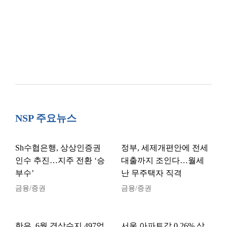
NSP 주요뉴스
Sh수협은행, 상상인증권
정부, 세제개편안에 전세
인수 추진…지주 전환 ‘승
대출까지 조인다…월세
부수’
난 무주택자 직격
금융/증권
금융/증권
한은, 6월 경상수지 497억
서울 아파트값 0.26% 상