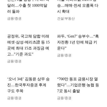
달러…수출 첫 1000억달
승…매매·전세 오름폭 다
러 돌파
시 확대
금융/증권
건설/부동산
공정위, 국고채 담합 미래
파두, ‘Gen7’ 승부수…“흑
에셋·삼성·메리츠證 등 15
자전환 1년 만에 체급 키
곳에 최대 15조 과징금 예
운다”
고..."기준 과도"
금융/증권
금융/증권
‘오너 3세’ 김동윤 상무 승
“700만 동포 금융시장 열
진…한국투자증권 후계
렸다”…기업은행·농협 등
구도 주목
7곳 동시 출발
금융/증권
금융/증권