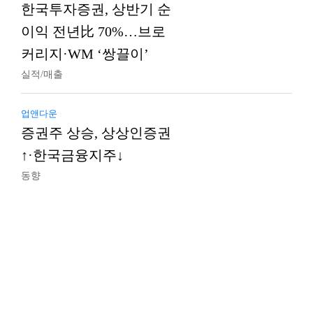
한국투자증권, 상반기 순
이익 전년比 70%…브로
커리지·WM ‘쌍끌이’
실적/매출
업앤다운
증권주 상승, 상상인증권
↑·한국금융지주↓
동향