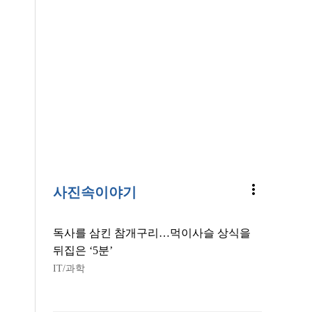
more_vert
사진속이야기
독사를 삼킨 참개구리…먹이사슬 상식을
뒤집은 ‘5분’
IT/과학