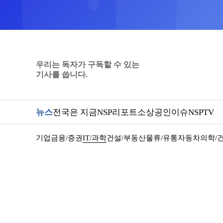
우리는 독자가 구독할 수 있는
기사를 씁니다.
뉴스
전국은 지금
NSP리포트
소상공인
이슈
NSPTV
기업
금융/증권
IT/과학
건설/부동산
물류/유통
자동차
의학/