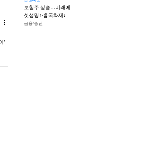
보험주 상승…미래에
셋생명↑·흥국화재↓
more_vert
금융/증권
이’