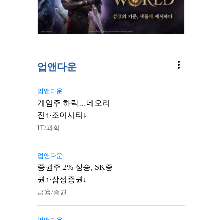
more_vert
업앤다운
업앤다운
게임주 하락…네오리
진↑·조이시티↓
IT/과학
업앤다운
증권주 2% 상승, SK증
권↑·삼성증권↓
금융/증권
업앤다운