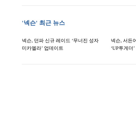
'넥슨' 최근 뉴스
넥슨, 던파 신규 레이드 ‘무너진 성자
넥슨, 서든
미카엘라’ 업데이트
‘UP투게더’