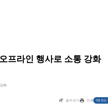
 오프라인 행사로 소통 강화
통강화
format_size
print
글자크기
인쇄
0명 읽는