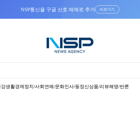
NSP통신을 구글 선호 매체로 추가
바로가기
건강
생활경제
정치/사회
연예/문화
인사/동정
신상품/리뷰
해명/반론