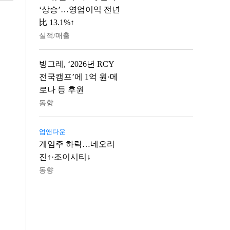
‘상승’…영업이익 전년
比 13.1%↑
실적/매출
빙그레, ‘2026년 RCY
전국캠프’에 1억 원·메
로나 등 후원
동향
업앤다운
게임주 하락…네오리
진↑·조이시티↓
동향