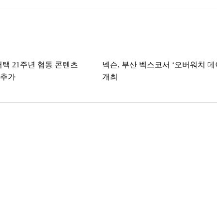
어택 21주년 협동 콘텐츠
넥슨, 부산 벡스코서 ‘오버워치 데
 추가
개최