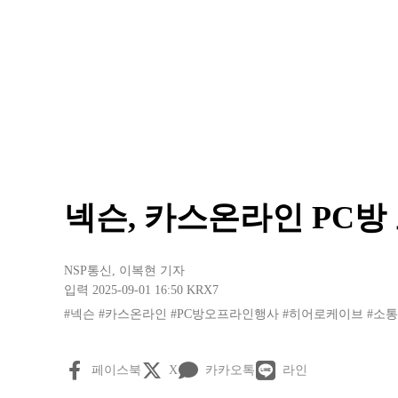
넥슨, 카스온라인 PC방
NSP통신
,
이복현 기자
입력 2025-09-01 16:50
KRX7
#넥슨
#카스온라인
#PC방오프라인행사
#히어로케이브
#소
페이스북
X
카카오톡
라인