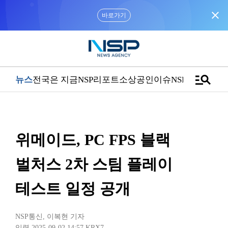
close
바로가기
manage_search
뉴스
전국은 지금
NSP리포트
소상공인
이슈
NSPTV
위메이드, PC FPS 블랙
벌처스 2차 스팀 플레이
테스트 일정 공개
NSP통신
,
이복현 기자
입력 2025-09-02 14:57
KRX7