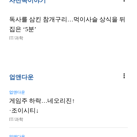
사진속이야기
독사를 삼킨 참개구리…먹이사슬 상식을 뒤
집은 ‘5분’
IT/과학
more_vert
업앤다운
업앤다운
게임주 하락…네오리진↑
·조이시티↓
IT/과학
업앤다운