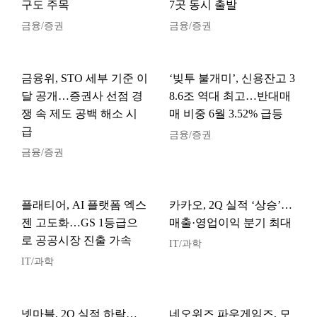
구도 주목
7곳 동시 출발
금융/증권
금융/증권
금융위, STO 세부 기준 이
‘빚투 불개미’, 신용잔고 3
달 공개…증권사 선점 경
8.6조 역대 최고…반대매
쟁 속 제도 공백 해소 시
매 비중 6월 3.52% 급등
급
금융/증권
금융/증권
플래티어, AI 플랫폼 엑스
카카오, 2Q 실적 ‘상승’…
젠 고도화…GS 1등급으
매출·영업이익 분기 최대
로 공공시장 진출 가속
IT/과학
IT/과학
넷마블, 2Q 실적 하락…
네오위즈 파우게임즈, 모