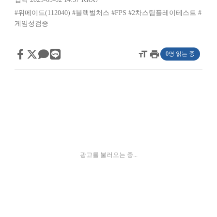
#위메이드(112040)
#블랙벌처스
#FPS
#2차스팀플레이테스트
#
게임성검증
format_size
print
0명 읽는 중
광고를 불러오는 중...