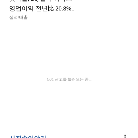
영업이익 전년比 20.8%↓
실적/매출
G01 광고를 불러오는 중...
more_vert