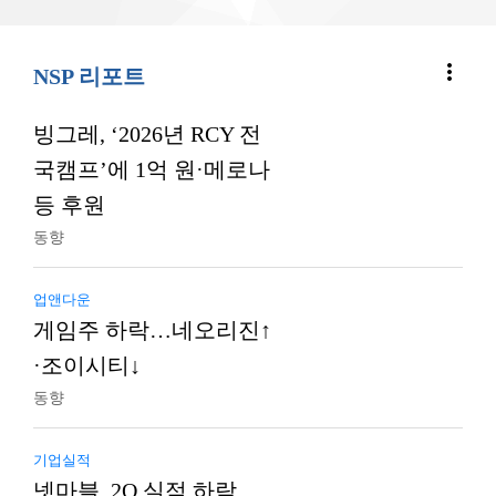
more_vert
NSP 리포트
빙그레, ‘2026년 RCY 전
국캠프’에 1억 원·메로나
등 후원
동향
업앤다운
게임주 하락…네오리진↑
·조이시티↓
동향
기업실적
넷마블, 2Q 실적 하락…