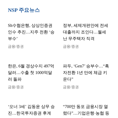
NSP 주요뉴스
Sh수협은행, 상상인증권
정부, 세제개편안에 전세
인수 추진…지주 전환 ‘승
대출까지 조인다…월세
부수’
난 무주택자 직격
금융/증권
금융/증권
한은, 6월 경상수지 497억
파두, ‘Gen7’ 승부수…“흑
달러…수출 첫 1000억달
자전환 1년 만에 체급 키
러 돌파
운다”
금융/증권
금융/증권
‘오너 3세’ 김동윤 상무 승
“700만 동포 금융시장 열
진…한국투자증권 후계
렸다”…기업은행·농협 등