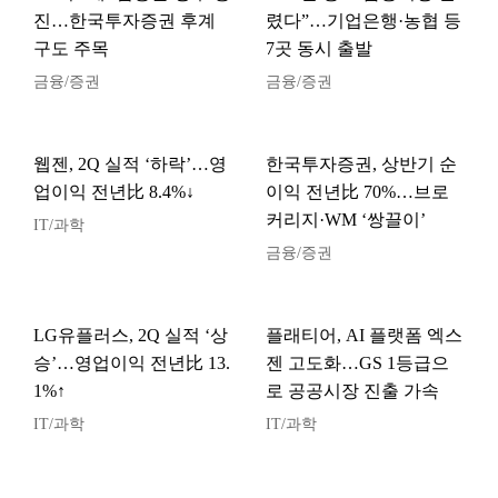
진…한국투자증권 후계
렸다”…기업은행·농협 등
구도 주목
7곳 동시 출발
금융/증권
금융/증권
웹젠, 2Q 실적 ‘하락’…영
한국투자증권, 상반기 순
업이익 전년比 8.4%↓
이익 전년比 70%…브로
커리지·WM ‘쌍끌이’
IT/과학
금융/증권
LG유플러스, 2Q 실적 ‘상
플래티어, AI 플랫폼 엑스
승’…영업이익 전년比 13.
젠 고도화…GS 1등급으
1%↑
로 공공시장 진출 가속
IT/과학
IT/과학