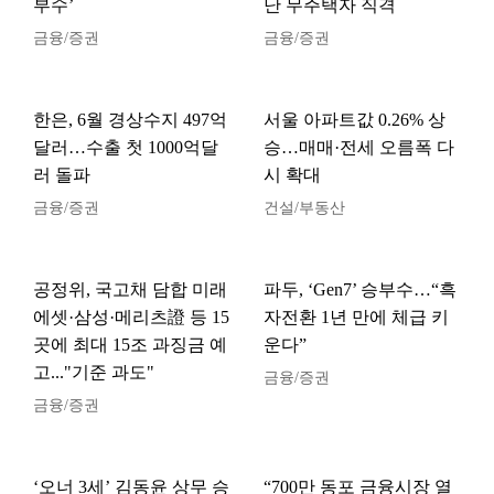
부수’
난 무주택자 직격
금융/증권
금융/증권
한은, 6월 경상수지 497억
서울 아파트값 0.26% 상
달러…수출 첫 1000억달
승…매매·전세 오름폭 다
러 돌파
시 확대
금융/증권
건설/부동산
공정위, 국고채 담합 미래
파두, ‘Gen7’ 승부수…“흑
에셋·삼성·메리츠證 등 15
자전환 1년 만에 체급 키
곳에 최대 15조 과징금 예
운다”
고..."기준 과도"
금융/증권
금융/증권
‘오너 3세’ 김동윤 상무 승
“700만 동포 금융시장 열