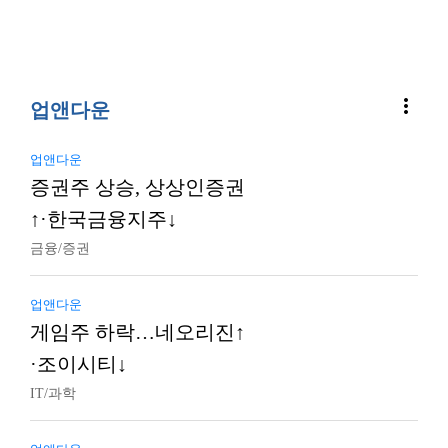
more_vert
업앤다운
업앤다운
증권주 상승, 상상인증권
↑·한국금융지주↓
금융/증권
업앤다운
게임주 하락…네오리진↑
·조이시티↓
IT/과학