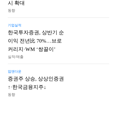
시 확대
동향
기업실적
한국투자증권, 상반기 순
이익 전년比 70%…브로
커리지·WM ‘쌍끌이’
실적/매출
업앤다운
증권주 상승, 상상인증권
↑·한국금융지주↓
동향