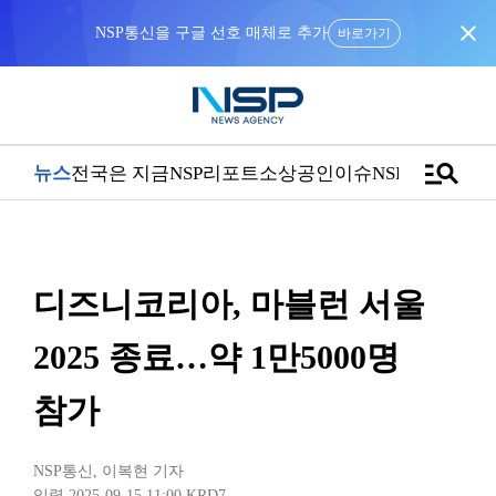
close
NSP통신을 구글 선호 매체로 추가
바로가기
manage_search
뉴스
전국은 지금
NSP리포트
소상공인
이슈
NSPTV
디즈니코리아, 마블런 서울
2025 종료…약 1만5000명
참가
NSP통신
,
이복현 기자
입력 2025-09-15 11:00
KRD7