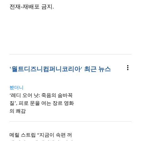
전재-재배포 금지.
more_vert
'월트디즈니컴퍼니코리아' 최근 뉴스
봤더니
‘레디 오어 낫: 죽음의 숨바꼭
질’, 피로 문을 여는 장르 영화
의 쾌감
메릴 스트립 “지금이 속편 꺼