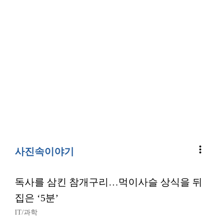
more_vert
사진속이야기
독사를 삼킨 참개구리…먹이사슬 상식을 뒤
집은 ‘5분’
IT/과학