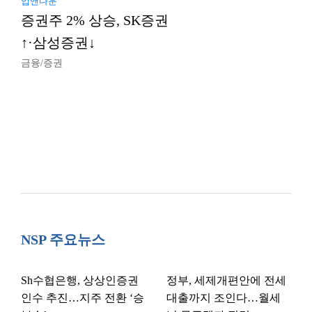
업앤다운
증권주 2% 상승, SK증권
↑·삼성증권↓
금융/증권
NSP 주요뉴스
Sh수협은행, 상상인증권
정부, 세제개편안에 전세
인수 추진…지주 전환 ‘승
대출까지 조인다…월세