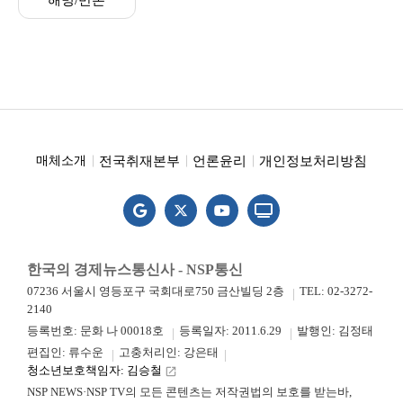
해명/반론
전국취재본부
언론윤리
개인정보처리방침
매체소개
한국의 경제뉴스통신사 - NSP통신
07236 서울시 영등포구 국회대로750 금산빌딩 2층
TEL: 02-3272-
2140
등록번호: 문화 나 00018호
등록일자: 2011.6.29
발행인: 김정태
편집인: 류수운
고충처리인: 강은태
청소년보호책임자: 김승철
launch
NSP NEWS·NSP TV의 모든 콘텐츠는 저작권법의 보호를 받는바,