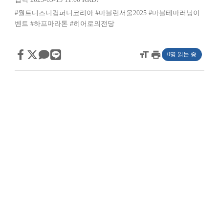
#월트디즈니컴퍼니코리아
#마블런서울2025
#마블테마러닝이
벤트
#하프마라톤
#히어로의전당
format_size
print
0명 읽는 중