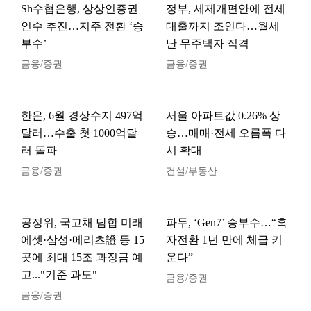
Sh수협은행, 상상인증권
정부, 세제개편안에 전세
인수 추진…지주 전환 ‘승
대출까지 조인다…월세
부수’
난 무주택자 직격
금융/증권
금융/증권
한은, 6월 경상수지 497억
서울 아파트값 0.26% 상
달러…수출 첫 1000억달
승…매매·전세 오름폭 다
러 돌파
시 확대
금융/증권
건설/부동산
공정위, 국고채 담합 미래
파두, ‘Gen7’ 승부수…“흑
에셋·삼성·메리츠證 등 15
자전환 1년 만에 체급 키
곳에 최대 15조 과징금 예
운다”
고..."기준 과도"
금융/증권
금융/증권