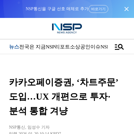
close
NSP통신을 구글 선호 매체로 추가
바로가기
manage_search
뉴스
전국은 지금
NSP리포트
소상공인
이슈
NSPTV
카카오페이증권, ‘차트주문’
도입…UX 개편으로 투자·
분석 통합 겨냥
NSP통신
,
임성수 기자
입력 2026-01-20 10:14
KRD7