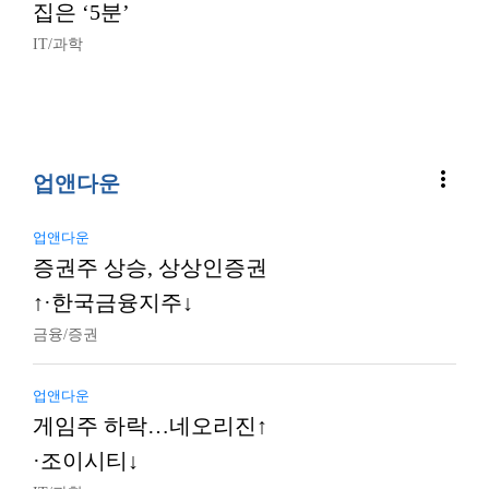
집은 ‘5분’
IT/과학
more_vert
업앤다운
업앤다운
증권주 상승, 상상인증권
↑·한국금융지주↓
금융/증권
업앤다운
게임주 하락…네오리진↑
·조이시티↓