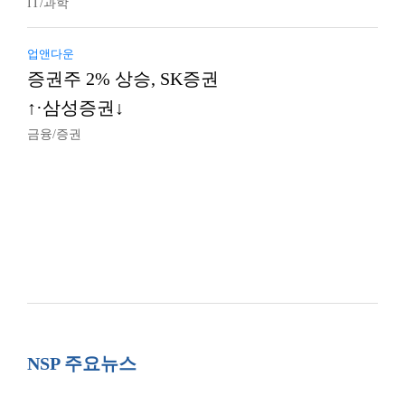
IT/과학
업앤다운
증권주 2% 상승, SK증권
↑·삼성증권↓
금융/증권
NSP 주요뉴스