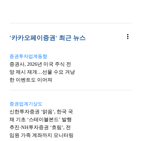
more_vert
'카카오페이증권' 최근 뉴스
증권투자업계동향
증권사, 2026년 미국 주식 전
망 제시 재개…선물 수요 겨냥
한 이벤트도 이어져
증권업계기상도
신한투자증권 ‘맑음’, 한국 국
채 기초 ‘스테이블본드’ 발행
추진·NH투자증권 ‘흐림’, 전
임원 가족 계좌까지 모니터링