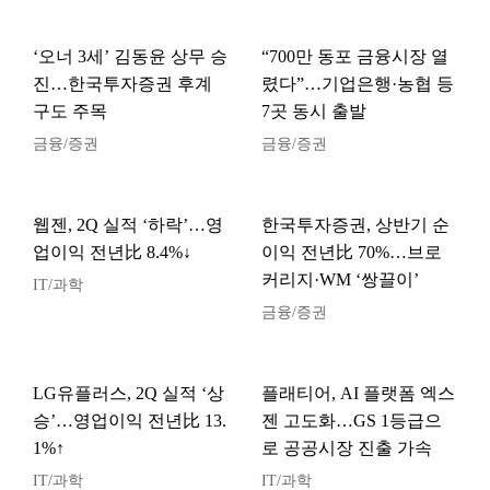
‘오너 3세’ 김동윤 상무 승
“700만 동포 금융시장 열
진…한국투자증권 후계
렸다”…기업은행·농협 등
구도 주목
7곳 동시 출발
금융/증권
금융/증권
웹젠, 2Q 실적 ‘하락’…영
한국투자증권, 상반기 순
업이익 전년比 8.4%↓
이익 전년比 70%…브로
커리지·WM ‘쌍끌이’
IT/과학
금융/증권
LG유플러스, 2Q 실적 ‘상
플래티어, AI 플랫폼 엑스
승’…영업이익 전년比 13.
젠 고도화…GS 1등급으
1%↑
로 공공시장 진출 가속
IT/과학
IT/과학