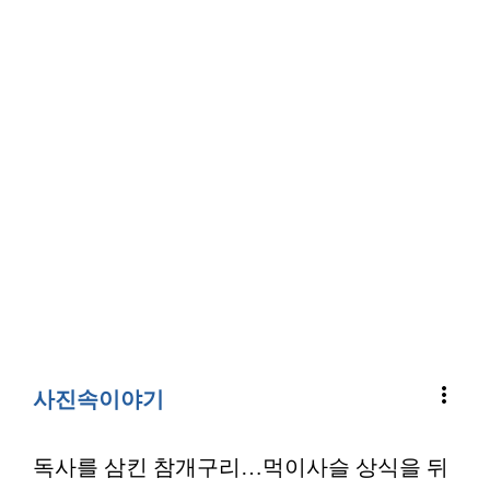
more_vert
사진속이야기
독사를 삼킨 참개구리…먹이사슬 상식을 뒤