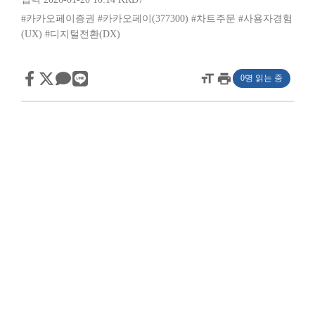
#카카오페이증권
#카카오페이(377300)
#차트주문
#사용자경험
(UX)
#디지털전환(DX)
format_size
print
0명 읽는 중