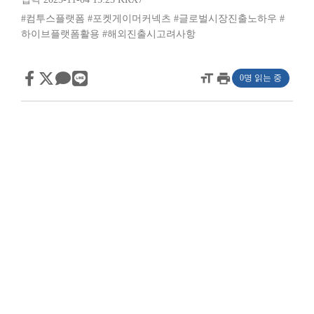
#컴투스플랫폼
#포켓게이머커넥츠
#글로벌시장진출노하우
#
하이브플랫폼활용
#해외진출시고려사항
format_size
print
0명 읽는 중