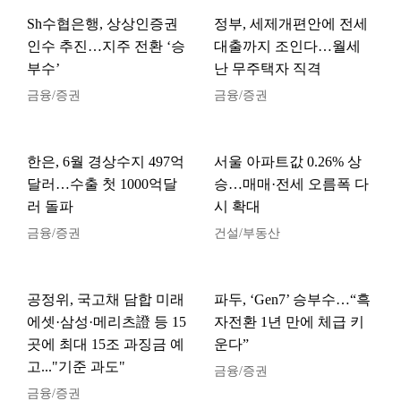
Sh수협은행, 상상인증권
정부, 세제개편안에 전세
인수 추진…지주 전환 ‘승
대출까지 조인다…월세
부수’
난 무주택자 직격
금융/증권
금융/증권
한은, 6월 경상수지 497억
서울 아파트값 0.26% 상
달러…수출 첫 1000억달
승…매매·전세 오름폭 다
러 돌파
시 확대
금융/증권
건설/부동산
공정위, 국고채 담합 미래
파두, ‘Gen7’ 승부수…“흑
에셋·삼성·메리츠證 등 15
자전환 1년 만에 체급 키
곳에 최대 15조 과징금 예
운다”
고..."기준 과도"
금융/증권
금융/증권