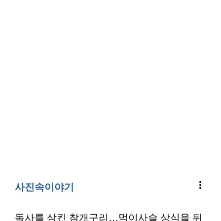
more_vert
사진속이야기
독사를 삼킨 참개구리…먹이사슬 상식을 뒤