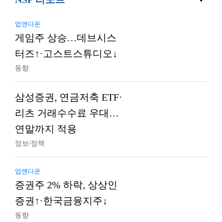
업앤다운
게임주 상승…데브시스
터즈↑·고스트스튜디오↓
동향
삼성증권, 연금저축 ETF·
리츠 거래수수료 우대…
연말까지 적용
정보/정책
업앤다운
증권주 2% 하락, 상상인
증권↑·한국금융지주↓
동향