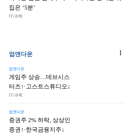
집은 ‘5분’
IT/과학
more_vert
업앤다운
업앤다운
게임주 상승…데브시스
터즈↑·고스트스튜디오↓
IT/과학
업앤다운
증권주 2% 하락, 상상인
증권↑·한국금융지주↓