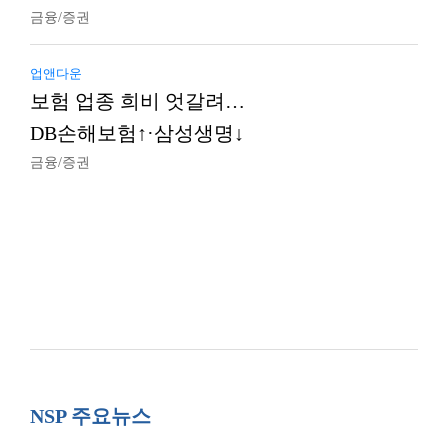
금융/증권
업앤다운
보험 업종 희비 엇갈려…
DB손해보험↑·삼성생명↓
금융/증권
NSP 주요뉴스