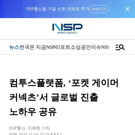
close
NSP통신을 구글 선호 매체로 추가
바로가기
manage_search
뉴스
전국은 지금
NSP리포트
소상공인
이슈
NSPTV
컴투스플랫폼, ‘포켓 게이머
커넥츠’서 글로벌 진출
노하우 공유
NSP통신
,
이복현 기자
입력 2025-11-04 15:23
KRX7