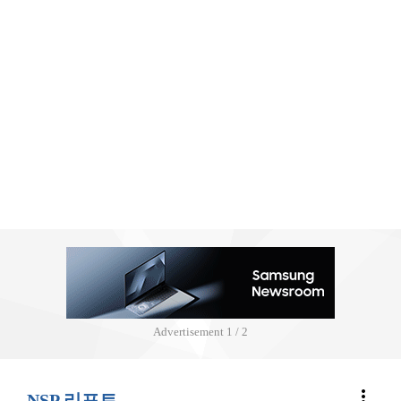
Advertisement
2 / 2
more_vert
NSP 리포트