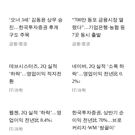
‘오너 3세’ 김동윤 상무 승
“700만 동포 금융시장 열
진…한국투자증권 후계
렸다”…기업은행·농협 등
구도 주목
7곳 동시 출발
금융/증권
금융/증권
데브시스터즈, 2Q 실적
네이버, 2Q 실적 ‘소폭 하
‘하락’…영업이익 적자전
락’…영업이익 전년比 0.
환
2%↓
IT/과학
IT/과학
웹젠, 2Q 실적 ‘하락’…영
한국투자증권, 상반기 순
업이익 전년比 8.4%↓
이익 전년比 70%…브로
커리지·WM ‘쌍끌이’
IT/과학