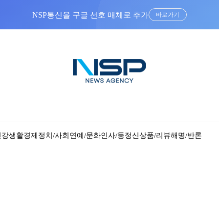
NSP통신을 구글 선호 매체로 추가
바로가기
건강
생활경제
정치/사회
연예/문화
인사/동정
신상품/리뷰
해명/반론