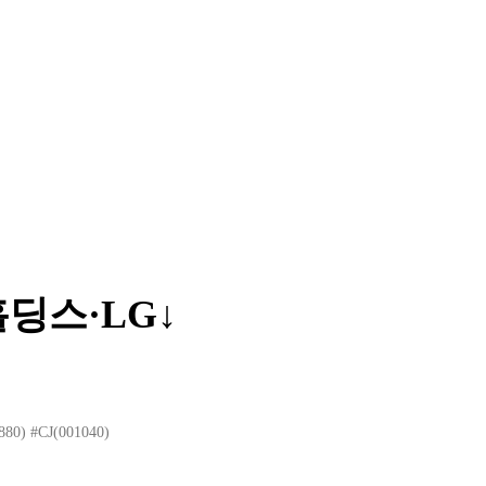
딩스·LG↓
880)
#CJ(001040)