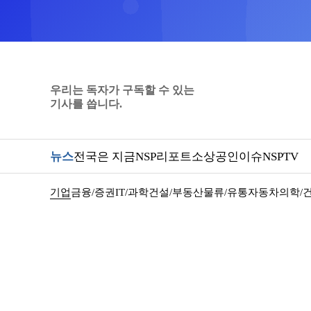
우리는 독자가 구독할 수 있는
기사를 씁니다.
뉴스
전국은 지금
NSP리포트
소상공인
이슈
NSPTV
기업
금융/증권
IT/과학
건설/부동산
물류/유통
자동차
의학/