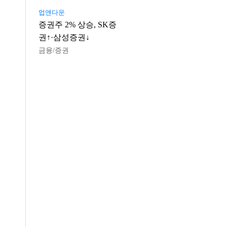
업앤다운
증권주 2% 상승, SK증
권↑·삼성증권↓
금융/증권