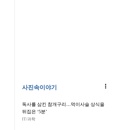
more_vert
사진속이야기
독사를 삼킨 참개구리…먹이사슬 상식을
뒤집은 ‘5분’
IT/과학