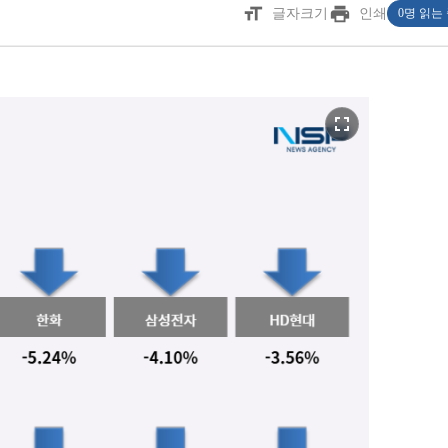
format_size
print
글자크기
인쇄
0명 읽는
fullscreen