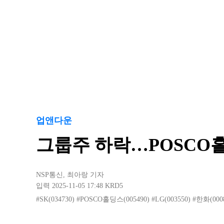
업앤다운
그룹주 하락…POSCO홀
NSP통신
,
최아랑 기자
입력 2025-11-05 17:48
KRD5
#SK(034730)
#POSCO홀딩스(005490)
#LG(003550)
#한화(000