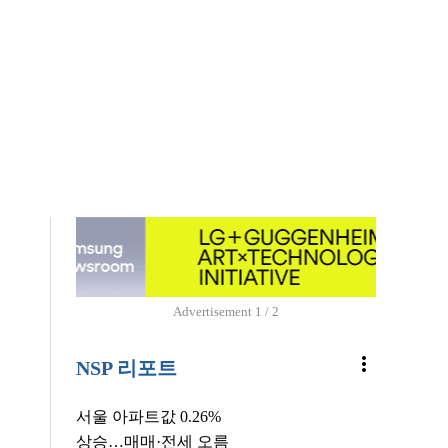
Advertisement
1 / 2
more_vert
NSP 리포트
서울 아파트값 0.26%
상승…매매·전세 오름