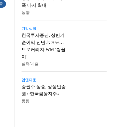
 중
폭 다시 확대
동향
기업실적
한국투자증권, 상반기
순이익 전년比 70%…
브로커리지·WM ‘쌍끌
이’
실적/매출
업앤다운
증권주 상승, 상상인증
권↑·한국금융지주↓
동향