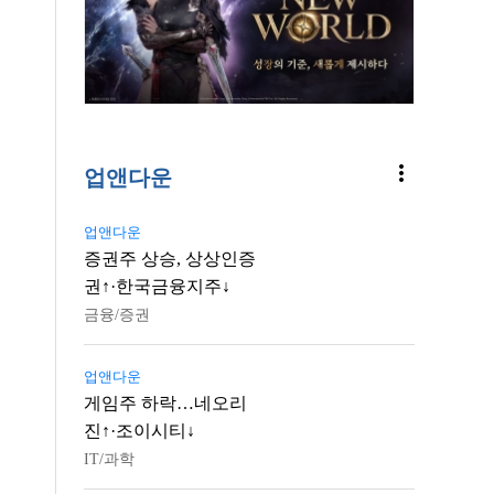
more_vert
업앤다운
업앤다운
증권주 상승, 상상인증
권↑·한국금융지주↓
금융/증권
업앤다운
게임주 하락…네오리
진↑·조이시티↓
IT/과학