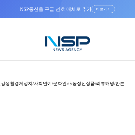
“우리는 독자가 구독할 수 있는 기사를 씁니다”
건강
생활경제
정치/사회
연예/문화
인사/동정
신상품/리뷰
해명/반론