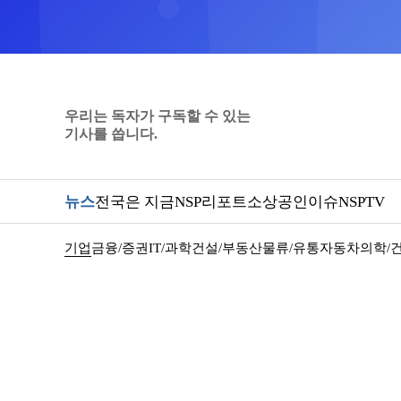
우리는 독자가 구독할 수 있는
기사를 씁니다.
뉴스
전국은 지금
NSP리포트
소상공인
이슈
NSPTV
기업
금융/증권
IT/과학
건설/부동산
물류/유통
자동차
의학/