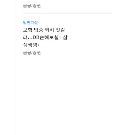
금융/증권
업앤다운
보험 업종 희비 엇갈
려…DB손해보험↑·삼
성생명↓
금융/증권