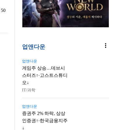
50
more_vert
업앤다운
업앤다운
게임주 상승…데브시
스터즈↑·고스트스튜디
오↓
IT/과학
업앤다운
증권주 2% 하락, 상상
인증권↑·한국금융지주
↓