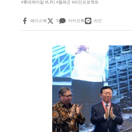
#롯데케미칼
#LPG
#찔레곤
#라인프로젝트
페이스북
X
카카오톡
라인