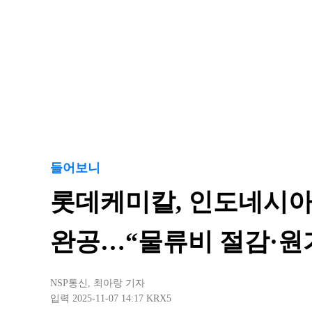
들어보니
롯데케미칼, 인도네시아 
완공…“물류비 절감·원
NSP통신
,
최아랑 기자
입력 2025-11-07 14:17
KRX5