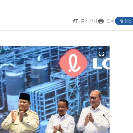
format_size
print
글자크기
인쇄
1명 읽는
fullscreen