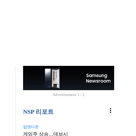
Advertisement
2 / 2
more_vert
NSP 리포트
업앤다운
게임주 상승…데브시