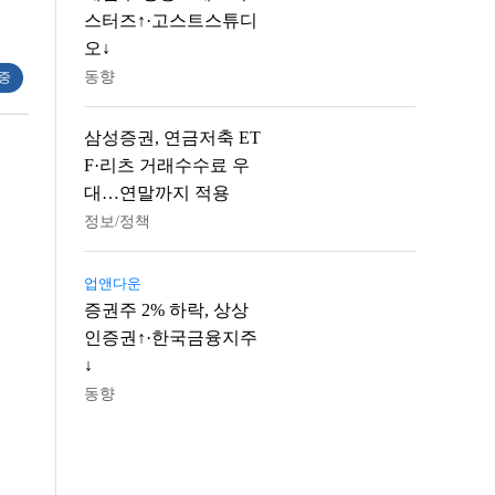
스터즈↑·고스트스튜디
오↓
동향
 중
삼성증권, 연금저축 ET
F·리츠 거래수수료 우
대…연말까지 적용
정보/정책
업앤다운
증권주 2% 하락, 상상
인증권↑·한국금융지주
↓
동향