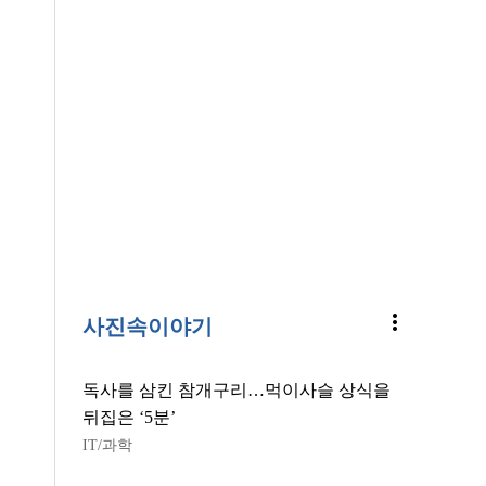
more_vert
사진속이야기
독사를 삼킨 참개구리…먹이사슬 상식을
뒤집은 ‘5분’
IT/과학