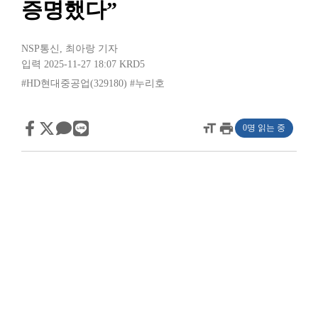
증명했다”
NSP통신
,
최아랑 기자
입력 2025-11-27 18:07
KRD5
#HD현대중공업(329180)
#누리호
format_size
print
0명 읽는 중