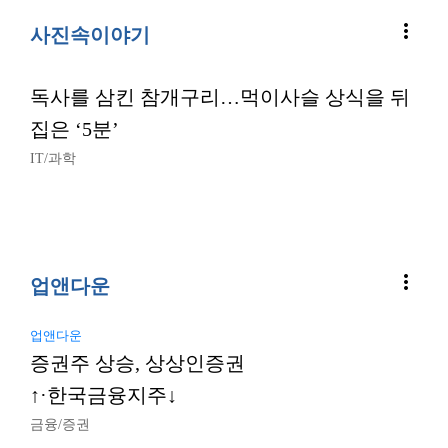
more_vert
사진속이야기
독사를 삼킨 참개구리…먹이사슬 상식을 뒤
집은 ‘5분’
IT/과학
more_vert
업앤다운
업앤다운
증권주 상승, 상상인증권
↑·한국금융지주↓
금융/증권