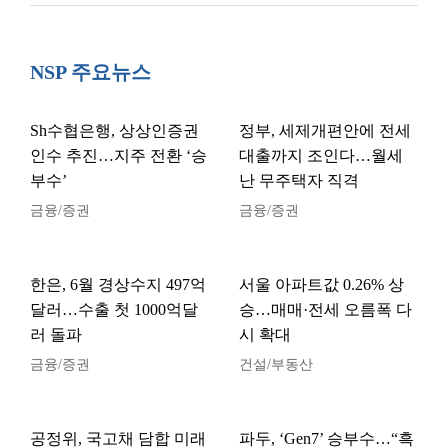
NSP 주요뉴스
Sh수협은행, 상상인증권
정부, 세제개편안에 전세
인수 추진…지주 전환 ‘승
대출까지 조인다…월세
부수’
난 무주택자 직격
금융/증권
금융/증권
한은, 6월 경상수지 497억
서울 아파트값 0.26% 상
달러…수출 첫 1000억달
승…매매·전세 오름폭 다
러 돌파
시 확대
금융/증권
건설/부동산
공정위, 국고채 담합 미래
파두, ‘Gen7’ 승부수…“흑