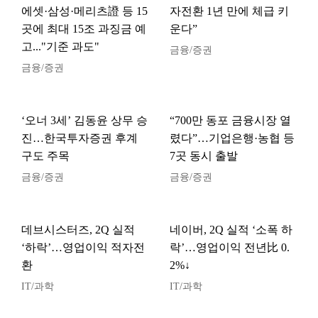
에셋·삼성·메리츠證 등 15
자전환 1년 만에 체급 키
곳에 최대 15조 과징금 예
운다”
고..."기준 과도"
금융/증권
금융/증권
‘오너 3세’ 김동윤 상무 승
“700만 동포 금융시장 열
진…한국투자증권 후계
렸다”…기업은행·농협 등
구도 주목
7곳 동시 출발
금융/증권
금융/증권
데브시스터즈, 2Q 실적
네이버, 2Q 실적 ‘소폭 하
‘하락’…영업이익 적자전
락’…영업이익 전년比 0.
환
2%↓
IT/과학
IT/과학