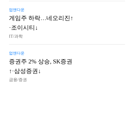
업앤다운
게임주 하락…네오리진↑
·조이시티↓
IT/과학
업앤다운
증권주 2% 상승, SK증권
↑·삼성증권↓
금융/증권