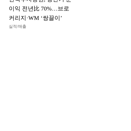
이익 전년比 70%…브로
커리지·WM ‘쌍끌이’
실적/매출