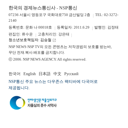
한국의 경제뉴스통신사 - NSP통신
07236 서울시 영등포구 국회대로750 금산빌딩 2층
TEL: 02-3272-
2140
등록번호: 문화 나 00018호
등록일자: 2011.6.29
발행인: 김정태
편집인: 류수운
고충처리인: 강은태
청소년보호책임자: 김승철
launch
NSP NEWS·NSP TV의 모든 콘텐츠는 저작권법의 보호를 받는바,
무단 전재.복사.배포를 금지합니다.
ⓒ 2006. NSP NEWS AGENCY. All rights reserved.
한국어
English
日本語
中文
Русский
NSP통신 주요 뉴스는 다우존스 팩티바에 다국어로
제공됩니다.