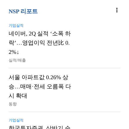
more_vert
NSP 리포트
기업실적
네이버, 2Q 실적 ‘소폭 하
락’…영업이익 전년比 0.
2%↓
실적/매출
서울 아파트값 0.26% 상
승…매매·전세 오름폭 다
시 확대
동향
기업실적
한국투자증권, 상반기 순