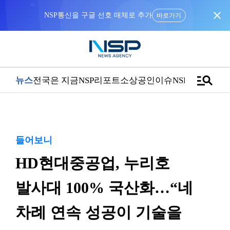
close
NSP통신을 구글 선호 매체로 추가
바로가기
manage_search
뉴스
전국은 지금
NSP리포트
소상공인
이슈
NSPTV
들어보니
HD현대중공업, 누리호
발사대 100% 국산화…“네
차례 연속 성공이 기술을