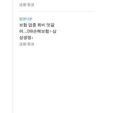
금융/증권
업앤다운
보험 업종 희비 엇갈
려…DB손해보험↑·삼
성생명↓
금융/증권