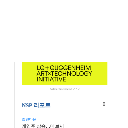
Advertisement
1 / 2
more_vert
NSP 리포트
업앤다운
게임주 상승…데브시