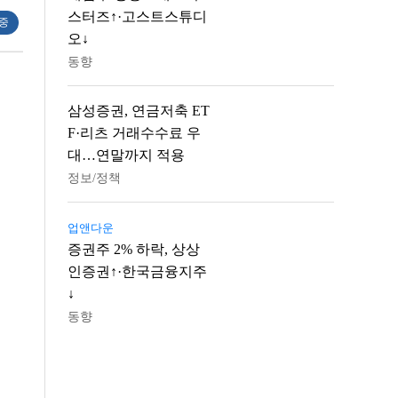
스터즈↑·고스트스튜디
 중
오↓
동향
삼성증권, 연금저축 ET
F·리츠 거래수수료 우
대…연말까지 적용
정보/정책
업앤다운
증권주 2% 하락, 상상
인증권↑·한국금융지주
↓
동향