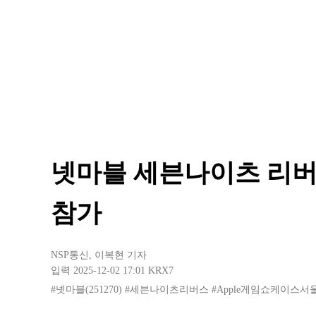
넷마블 세븐나이츠 리버
참가
NSP통신
,
이복현 기자
입력 2025-12-02 17:01
KRX7
#넷마블(251270)
#세븐나이츠리버스
#Apple게임쇼케이스서