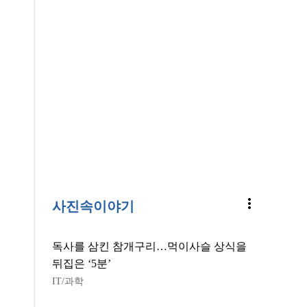
more_vert
사진속이야기
독사를 삼킨 참개구리…먹이사슬 상식을
뒤집은 ‘5분’
IT/과학