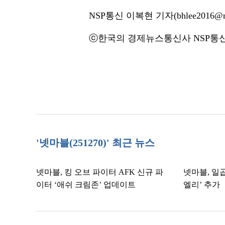
NSP통신 이복현 기자(bhlee2016@ns
ⓒ한국의 경제뉴스통신사 NSP통신·
'넷마블(251270)' 최근 뉴스
넷마블, 킹 오브 파이터 AFK 신규 파
넷마블, 일곱 
이터 ‘애쉬 크림존’ 업데이트
엘리’ 추가