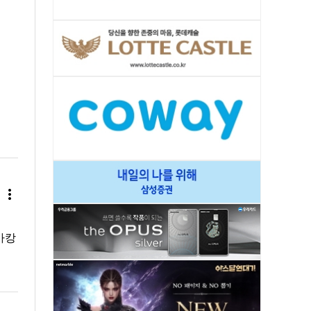
more_vert
바캉