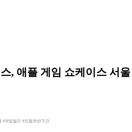
스, 애플 게임 쇼케이스 서울
울
#게임빌드
#모험초반구간