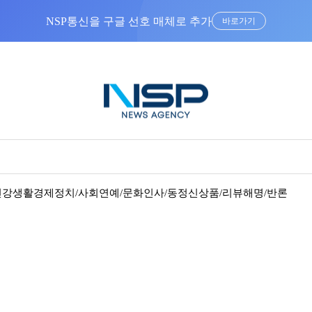
NSP통신을 구글 선호 매체로 추가
바로가기
건강
생활경제
정치/사회
연예/문화
인사/동정
신상품/리뷰
해명/반론