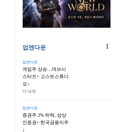
more_vert
업앤다운
업앤다운
게임주 상승…데브시
스터즈↑·고스트스튜디
오↓
IT/과학
업앤다운
증권주 2% 하락, 상상
인증권↑·한국금융지주
↓