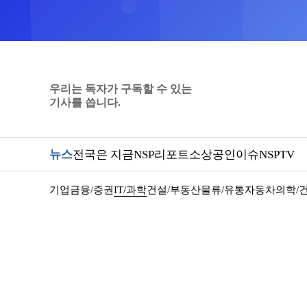
우리는 독자가 구독할 수 있는
기사를 씁니다.
뉴스
전국은 지금
NSP리포트
소상공인
이슈
NSPTV
기업
금융/증권
IT/과학
건설/부동산
물류/유통
자동차
의학/