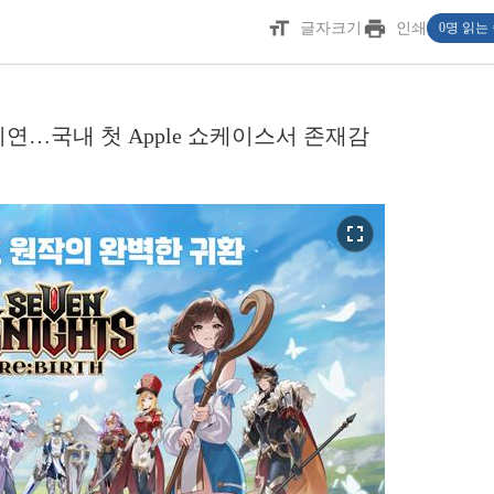
format_size
print
글자크기
인쇄
0명 읽는
빌드 시연…국내 첫 Apple 쇼케이스서 존재감
fullscreen