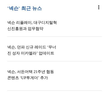
more_vert
'넥슨' 최근 뉴스
넥슨 리플레이, 대구디지털혁
신진흥원과 업무협약
넥슨, 던파 신규 레이드 ‘무너
진 성자 미카엘라’ 업데이트
넥슨, 서든어택 21주년 협동
콘텐츠 ‘UP투게더’ 추가