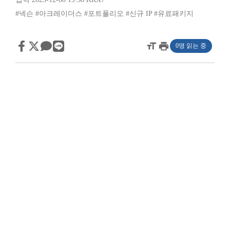
#넥슨
#아크레이더스
#포트폴리오
#신규 IP
#유료패키지
format_size
print
0명 읽는 중