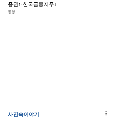
증권↑·한국금융지주↓
동향
more_vert
사진속이야기