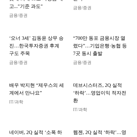
고..."기준 과도"
금융/증권
금융/증권
‘오너 3세’ 김동윤 상무 승
“700만 동포 금융시장 열
진…한국투자증권 후계
렸다”…기업은행·농협 등
구도 주목
7곳 동시 출발
금융/증권
금융/증권
배우 박지현 “제우스의 세
데브시스터즈, 2Q 실적
계에서 만나요”
‘하락’…영업이익 적자전
환
IT/과학
IT/과학
네이버, 2Q 실적 ‘소폭 하
웹젠, 2Q 실적 ‘하락’…영