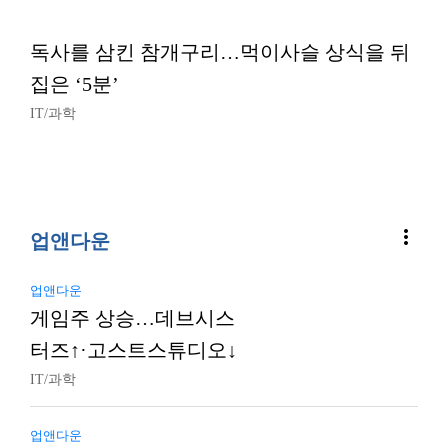
독사를 삼킨 참개구리…먹이사슬 상식을 뒤
집은 ‘5분’
IT/과학
more_vert
업앤다운
업앤다운
게임주 상승…데브시스
터즈↑·고스트스튜디오↓
IT/과학
업앤다운