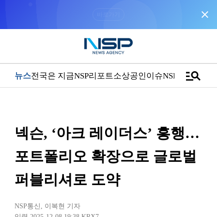
close
“우리는 독자가 구독할 수 있는 기사를 씁니다”
manage_search
뉴스
전국은 지금
NSP리포트
소상공인
이슈
NSPTV
넥슨, ‘아크 레이더스’ 흥행…
포트폴리오 확장으로 글로벌
퍼블리셔로 도약
NSP통신
,
이복현 기자
입력 2025-12-08 19:38
KRX7