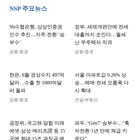
NSP 주요뉴스
Sh수협은행, 상상인증권
정부, 세제개편안에 전세
인수 추진…지주 전환 ‘승
대출까지 조인다…월세
부수’
난 무주택자 직격
금융/증권
금융/증권
한은, 6월 경상수지 497억
서울 아파트값 0.26% 상
달러…수출 첫 1000억달
승…매매·전세 오름폭 다
러 돌파
시 확대
금융/증권
건설/부동산
공정위, 국고채 담합 미래
파두, ‘Gen7’ 승부수…“흑
에셋·삼성·메리츠證 등 15
자전환 1년 만에 체급 키
곳에 최대 15조 과징금 예
운다”