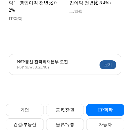
락’…영업이익 전년比 0.
업이익 전년比 8.4%↓
2%↓
IT/과학
IT/과학
NSP통신 전국취재본부 모집
보기
NSP NEWS AGENCY
기업
금융/증권
IT/과학
건설/부동산
물류/유통
자동차