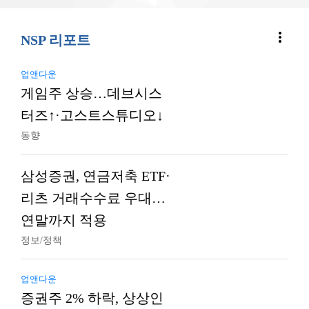
more_vert
NSP 리포트
업앤다운
게임주 상승…데브시스
터즈↑·고스트스튜디오↓
동향
삼성증권, 연금저축 ETF·
리츠 거래수수료 우대…
연말까지 적용
정보/정책
업앤다운
증권주 2% 하락, 상상인