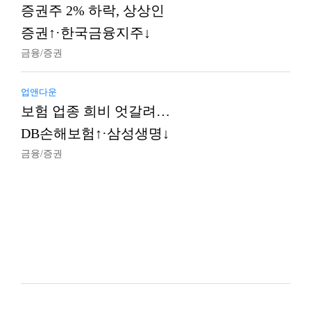
증권주 2% 하락, 상상인
증권↑·한국금융지주↓
금융/증권
업앤다운
보험 업종 희비 엇갈려…
DB손해보험↑·삼성생명↓
금융/증권