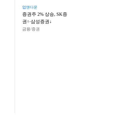
업앤다운
증권주 2% 상승, SK증
권↑·삼성증권↓
금융/증권