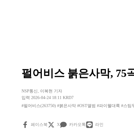
펄어비스 붉은사막, 75곡
NSP통신
,
이복현 기자
입력 2026-04-24 18:11
KRD7
#펄어비스(263750)
#붉은사막
#OST앨범
#파이웰대륙
#스팀
페이스북
X
카카오톡
라인