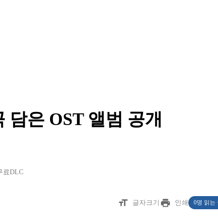
 담은 OST 앨범 공개
무료DLC
format_size
print
글자크기
인쇄
0명 읽는