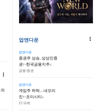
more_vert
업앤다운
업앤다운
증권주 상승, 상상인증
권↑·한국금융지주↓
금융/증권
more_vert
업앤다운
고의
게임주 하락…네오리
진↑·조이시티↓
IT/과학