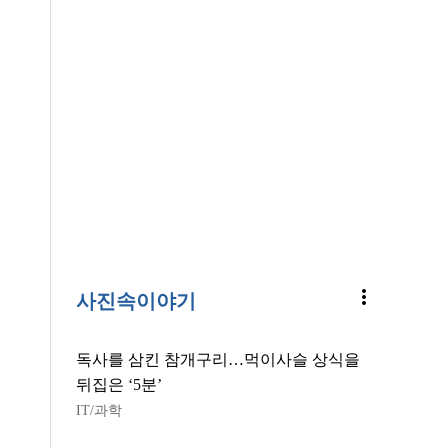
more_vert
사진속이야기
독사를 삼킨 참개구리…먹이사슬 상식을
뒤집은 ‘5분’
IT/과학