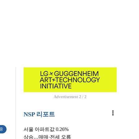
Advertisement
1 / 2
more_vert
NSP 리포트
서울 아파트값 0.26%
 중
상승…매매·전세 오름