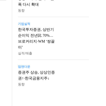
폭 다시 확대
동향
기업실적
한국투자증권, 상반기
순이익 전년比 70%…
브로커리지·WM ‘쌍끌
이’
실적/매출
업앤다운
증권주 상승, 상상인증
권↑·한국금융지주↓
동향