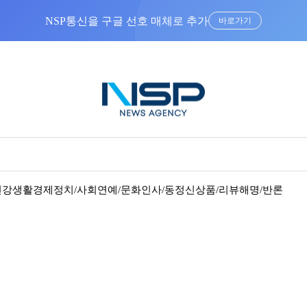
NSP통신을 구글 선호 매체로 추가
바로가기
건강
생활경제
정치/사회
연예/문화
인사/동정
신상품/리뷰
해명/반론