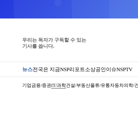
우리는 독자가 구독할 수 있는
기사를 씁니다.
뉴스
전국은 지금
NSP리포트
소상공인
이슈
NSPTV
기업
금융/증권
IT/과학
건설/부동산
물류/유통
자동차
의학/