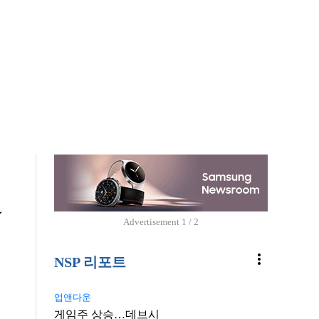
↓
Advertisement
2 / 2
more_vert
NSP 리포트
업앤다운
게임주 상승…데브시