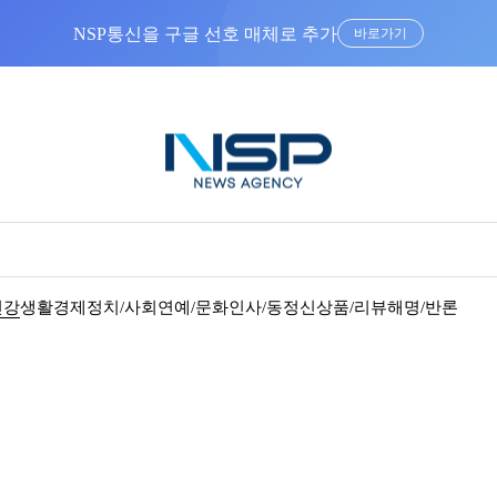
NSP통신을 구글 선호 매체로 추가
바로가기
건강
생활경제
정치/사회
연예/문화
인사/동정
신상품/리뷰
해명/반론