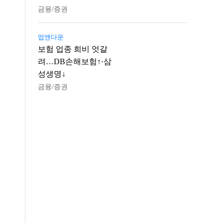
금융/증권
업앤다운
보험 업종 희비 엇갈
려…DB손해보험↑·삼
성생명↓
금융/증권