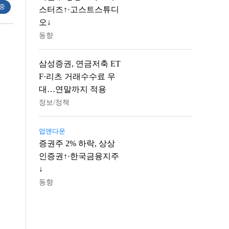
 중
스터즈↑·고스트스튜디
오↓
동향
삼성증권, 연금저축 ET
F·리츠 거래수수료 우
대…연말까지 적용
정보/정책
업앤다운
증권주 2% 하락, 상상
인증권↑·한국금융지주
↓
동향