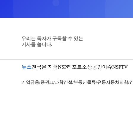
우리는 독자가 구독할 수 있는
기사를 씁니다.
뉴스
전국은 지금
NSP리포트
소상공인
이슈
NSPTV
기업
금융/증권
IT/과학
건설/부동산
물류/유통
자동차
의학/