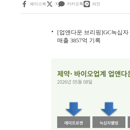
페이스북
X
카카오톡
라인
[업앤다운 브리핑]GC녹십자 
매출 3857억 기록