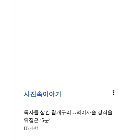
more_vert
사진속이야기
독사를 삼킨 참개구리…먹이사슬 상식을
뒤집은 ‘5분’
IT/과학