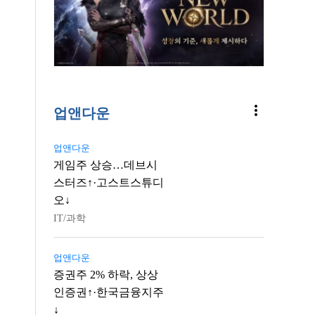
more_vert
업앤다운
업앤다운
게임주 상승…데브시
스터즈↑·고스트스튜디
오↓
IT/과학
업앤다운
증권주 2% 하락, 상상
인증권↑·한국금융지주
↓