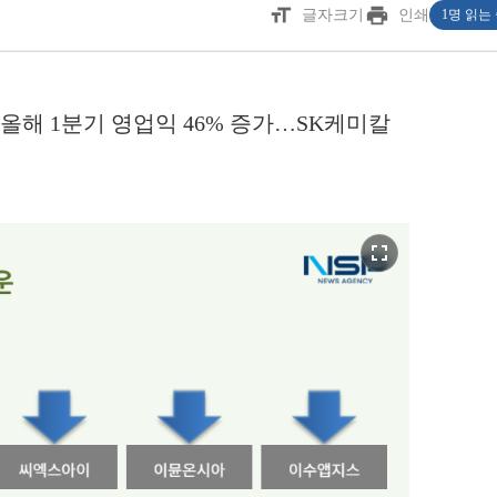
format_size
print
글자크기
인쇄
1명 읽는
올해 1분기 영업익 46% 증가…SK케미칼
fullscreen