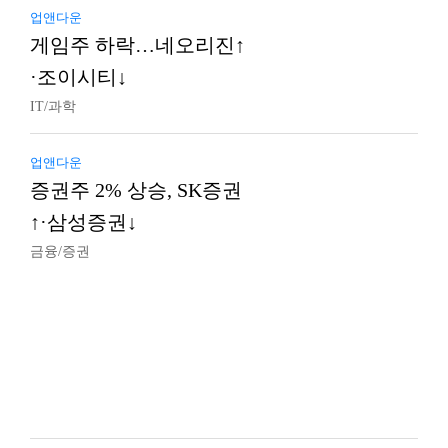
업앤다운
게임주 하락…네오리진↑
·조이시티↓
IT/과학
업앤다운
증권주 2% 상승, SK증권
↑·삼성증권↓
금융/증권