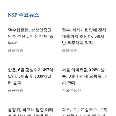
NSP 주요뉴스
Sh수협은행, 상상인증권
정부, 세제개편안에 전세
인수 추진…지주 전환 ‘승
대출까지 조인다…월세
부수’
난 무주택자 직격
금융/증권
금융/증권
한은, 6월 경상수지 497억
서울 아파트값 0.26% 상
달러…수출 첫 1000억달
승…매매·전세 오름폭 다
러 돌파
시 확대
금융/증권
건설/부동산
공정위, 국고채 담합 미래
파두, ‘Gen7’ 승부수…“흑