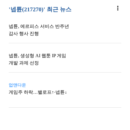
more_vert
'넵튠(217270)' 최근 뉴스
넵튠, 에르피스 서비스 반주년
감사 행사 진행
넵튠, 생성형 AI 웹툰 IP 게임
개발 과제 선정
업앤다운
게임주 하락…밸로프↑·넵튠↓