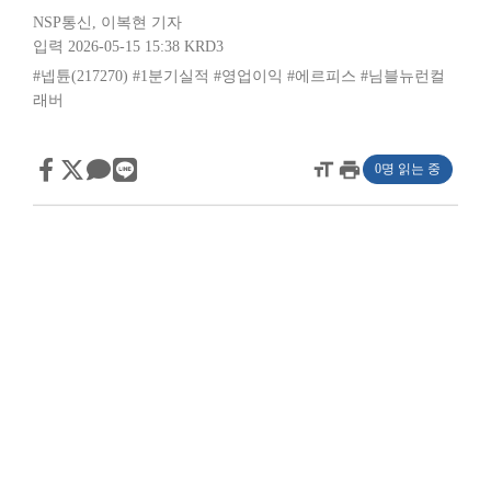
NSP통신
,
이복현 기자
입력 2026-05-15 15:38
KRD3
#넵튠(217270)
#1분기실적
#영업이익
#에르피스
#님블뉴런컬
래버
format_size
print
0명 읽는 중