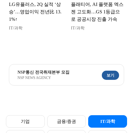
LG유플러스, 2Q 실적 ‘상
플래티어, AI 플랫폼 엑스
승’…영업이익 전년比 13.
젠 고도화…GS 1등급으
1%↑
로 공공시장 진출 가속
IT/과학
IT/과학
NSP통신 전국취재본부 모집
보기
NSP NEWS AGENCY
기업
금융/증권
IT/과학