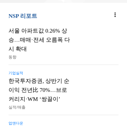
more_vert
NSP 리포트
서울 아파트값 0.26% 상
승…매매·전세 오름폭 다
시 확대
동향
기업실적
한국투자증권, 상반기 순
이익 전년比 70%…브로
커리지·WM ‘쌍끌이’
실적/매출
업앤다운