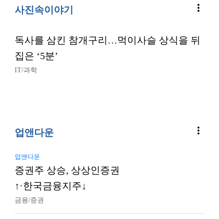
more_vert
사진속이야기
독사를 삼킨 참개구리…먹이사슬 상식을 뒤
집은 ‘5분’
IT/과학
more_vert
업앤다운
업앤다운
증권주 상승, 상상인증권
↑·한국금융지주↓
금융/증권