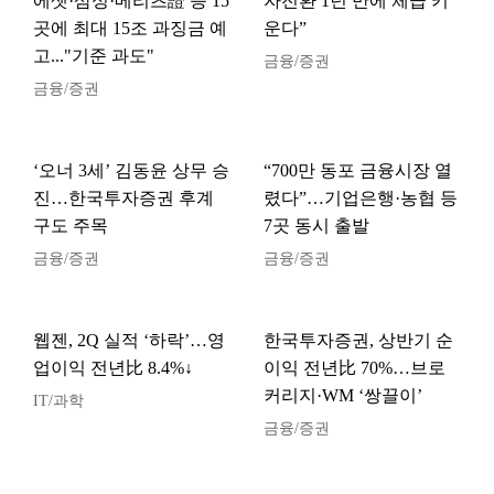
에셋·삼성·메리츠證 등 15
자전환 1년 만에 체급 키
곳에 최대 15조 과징금 예
운다”
고..."기준 과도"
금융/증권
금융/증권
‘오너 3세’ 김동윤 상무 승
“700만 동포 금융시장 열
진…한국투자증권 후계
렸다”…기업은행·농협 등
구도 주목
7곳 동시 출발
금융/증권
금융/증권
웹젠, 2Q 실적 ‘하락’…영
한국투자증권, 상반기 순
업이익 전년比 8.4%↓
이익 전년比 70%…브로
커리지·WM ‘쌍끌이’
IT/과학
금융/증권