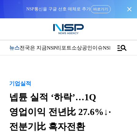
close
NSP통신을 구글 선호 매체로 추가
바로가기
manage_search
뉴스
전국은 지금
NSP리포트
소상공인
이슈
NSPTV
기업실적
넵튠 실적 ‘하락’…1Q
영업이익 전년比 27.6%↓·
전분기比 흑자전환