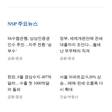
NSP 주요뉴스
Sh수협은행, 상상인증권
정부, 세제개편안에 전세
인수 추진…지주 전환 ‘승
대출까지 조인다…월세
부수’
난 무주택자 직격
금융/증권
금융/증권
한은, 6월 경상수지 497억
서울 아파트값 0.26% 상
달러…수출 첫 1000억달
승…매매·전세 오름폭 다
러 돌파
시 확대
금융/증권
건설/부동산