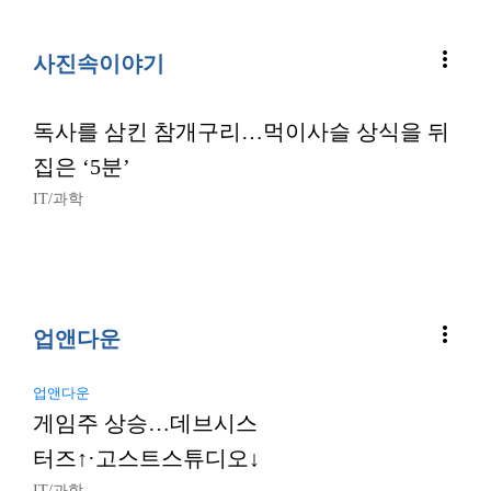
more_vert
사진속이야기
독사를 삼킨 참개구리…먹이사슬 상식을 뒤
집은 ‘5분’
IT/과학
more_vert
업앤다운
업앤다운
게임주 상승…데브시스
터즈↑·고스트스튜디오↓
IT/과학