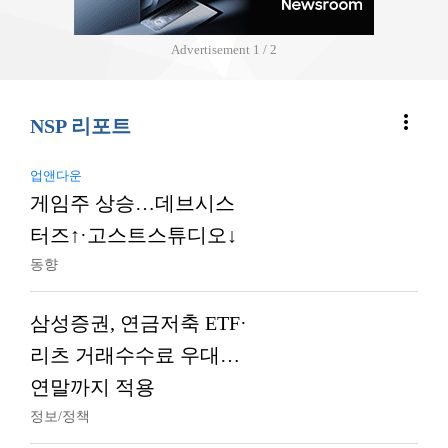
Advertisement
2 / 2
more_vert
NSP 리포트
업앤다운
게임주 상승…데브시스
터즈↑·고스트스튜디오↓
동향
삼성증권, 연금저축 ETF·
리츠 거래수수료 우대…
연말까지 적용
정보/정책