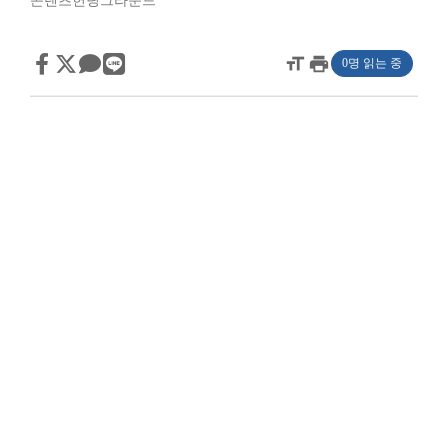
콘텐츠헌팅그라운드’
format_size
print
0명 읽는 중