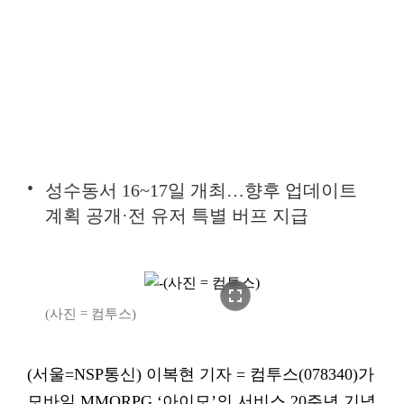
성수동서 16~17일 개최…향후 업데이트
계획 공개·전 유저 특별 버프 지급
fullscreen
(사진 = 컴투스)
(서울=NSP통신) 이복현 기자 = 컴투스(078340)가
모바일 MMORPG ‘아이모’의 서비스 20주년 기념