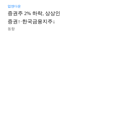
업앤다운
증권주 2% 하락, 상상인
증권↑·한국금융지주↓
동향