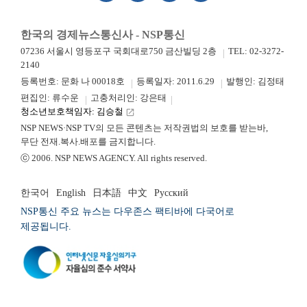
한국의 경제뉴스통신사 - NSP통신
07236 서울시 영등포구 국회대로750 금산빌딩 2층
TEL: 02-3272-
2140
등록번호: 문화 나 00018호
등록일자: 2011.6.29
발행인: 김정태
편집인: 류수운
고충처리인: 강은태
청소년보호책임자: 김승철
launch
NSP NEWS·NSP TV의 모든 콘텐츠는 저작권법의 보호를 받는바,
무단 전재.복사.배포를 금지합니다.
ⓒ 2006. NSP NEWS AGENCY. All rights reserved.
한국어
English
日本語
中文
Русский
NSP통신 주요 뉴스는 다우존스 팩티바에 다국어로
제공됩니다.