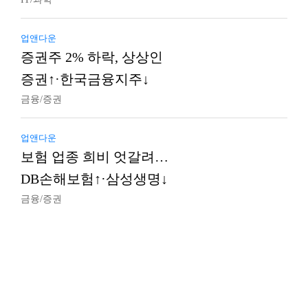
업앤다운
증권주 2% 하락, 상상인
증권↑·한국금융지주↓
금융/증권
업앤다운
보험 업종 희비 엇갈려…
DB손해보험↑·삼성생명↓
금융/증권