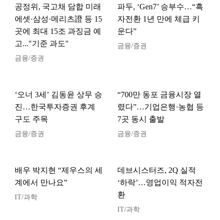
공정위, 국고채 담합 미래
파두, ‘Gen7’ 승부수…“흑
에셋·삼성·메리츠證 등 15
자전환 1년 만에 체급 키
곳에 최대 15조 과징금 예
운다”
고..."기준 과도"
금융/증권
금융/증권
‘오너 3세’ 김동윤 상무 승
“700만 동포 금융시장 열
진…한국투자증권 후계
렸다”…기업은행·농협 등
구도 주목
7곳 동시 출발
금융/증권
금융/증권
배우 박지현 “제우스의 세
데브시스터즈, 2Q 실적
계에서 만나요”
‘하락’…영업이익 적자전
환
IT/과학
IT/과학