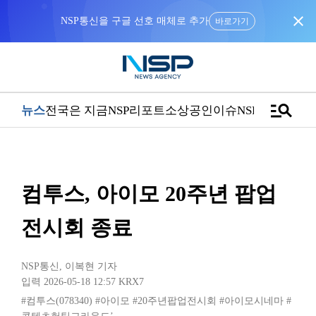
close
NSP통신을 구글 선호 매체로 추가
바로가기
manage_search
뉴스
전국은 지금
NSP리포트
소상공인
이슈
NSPTV
컴투스, 아이모 20주년 팝업
전시회 종료
NSP통신
,
이복현 기자
입력 2026-05-18 12:57
KRX7
#컴투스(078340)
#아이모
#20주년팝업전시회
#아이모시네마
#