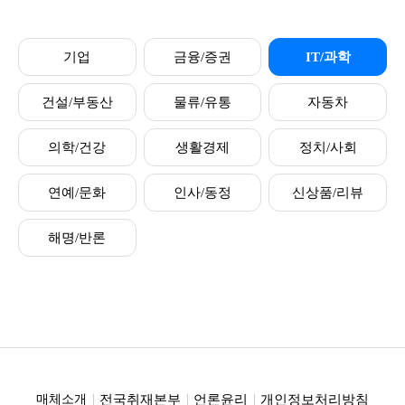
기업
금융/증권
IT/과학
건설/부동산
물류/유통
자동차
의학/건강
생활경제
정치/사회
연예/문화
인사/동정
신상품/리뷰
해명/반론
전국취재본부
언론윤리
개인정보처리방침
매체소개