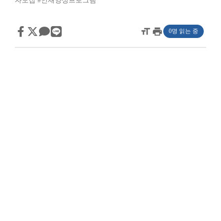
자모집
#인재양성프로그램
format_size
print
0명 읽는 중