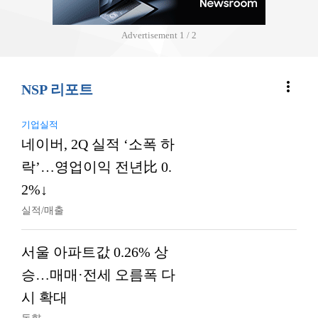
Advertisement
2 / 2
more_vert
NSP 리포트
기업실적
네이버, 2Q 실적 ‘소폭 하
락’…영업이익 전년比 0.
2%↓
실적/매출
서울 아파트값 0.26% 상
승…매매·전세 오름폭 다
시 확대