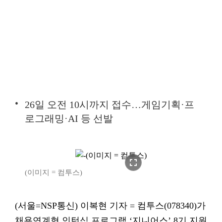
26일 오전 10시까지 접수…게임기획·프
로그래밍·AI 등 선발
fullscreen
(이미지 = 컴투스)
(서울=NSP통신) 이복현 기자 = 컴투스(078340)가
채용연계형 인턴십 프로그램 ‘지니어스’ 8기 지원