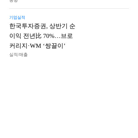
동향
기업실적
한국투자증권, 상반기 순
이익 전년比 70%…브로
커리지·WM ‘쌍끌이’
실적/매출