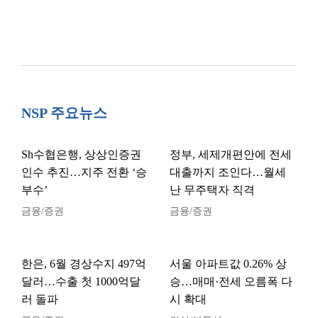
NSP 주요뉴스
Sh수협은행, 상상인증권
정부, 세제개편안에 전세
인수 추진…지주 전환 ‘승
대출까지 조인다…월세
부수’
난 무주택자 직격
금융/증권
금융/증권
한은, 6월 경상수지 497억
서울 아파트값 0.26% 상
달러…수출 첫 1000억달
승…매매·전세 오름폭 다
러 돌파
시 확대