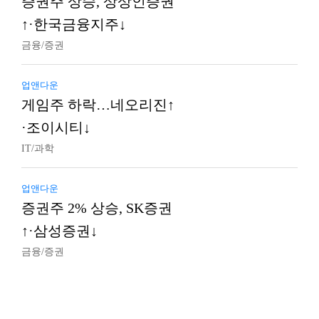
증권주 상승, 상상인증권
↑·한국금융지주↓
금융/증권
업앤다운
게임주 하락…네오리진↑
·조이시티↓
IT/과학
업앤다운
증권주 2% 상승, SK증권
↑·삼성증권↓
금융/증권