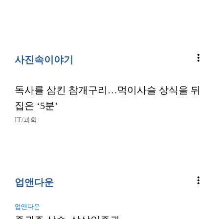
more_vert
사진속이야기
독사를 삼킨 참개구리…먹이사슬 상식을 뒤
집은 ‘5분’
IT/과학
more_vert
업앤다운
업앤다운