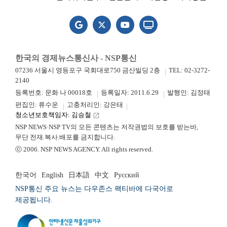
한국의 경제뉴스통신사 - NSP통신
07236 서울시 영등포구 국회대로750 금산빌딩 2층
TEL: 02-3272-
2140
등록번호: 문화 나 00018호
등록일자: 2011.6.29
발행인: 김정태
편집인: 류수운
고충처리인: 강은태
청소년보호책임자: 김승철
launch
NSP NEWS·NSP TV의 모든 콘텐츠는 저작권법의 보호를 받는바,
무단 전재.복사.배포를 금지합니다.
ⓒ 2006. NSP NEWS AGENCY. All rights reserved.
한국어
English
日本語
中文
Русский
NSP통신 주요 뉴스는 다우존스 팩티바에 다국어로
제공됩니다.