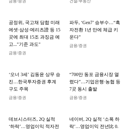
금융/증권
건설/부동산
공정위, 국고채 담합 미래
파두, ‘Gen7’ 승부수…“흑
에셋·삼성·메리츠證 등 15
자전환 1년 만에 체급 키
곳에 최대 15조 과징금 예
운다”
고..."기준 과도"
금융/증권
금융/증권
‘오너 3세’ 김동윤 상무 승
“700만 동포 금융시장 열
진…한국투자증권 후계
렸다”…기업은행·농협 등
구도 주목
7곳 동시 출발
금융/증권
금융/증권
데브시스터즈, 2Q 실적
네이버, 2Q 실적 ‘소폭 하
‘하락’…영업이익 적자전
락’…영업이익 전년比 0.