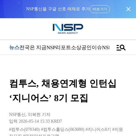
close
NSP통신을 구글 선호 매체로 추가
바로가기
manage_search
뉴스
전국은 지금
NSP리포트
소상공인
이슈
NSPTV
컴투스, 채용연계형 인턴십
‘지니어스’ 8기 모집
NSP통신
,
이복현 기자
입력 2026-05-14 15:33
KRD7
#컴투스(078340)
#컴투스홀딩스(063080)
#지니어스8기
#지원