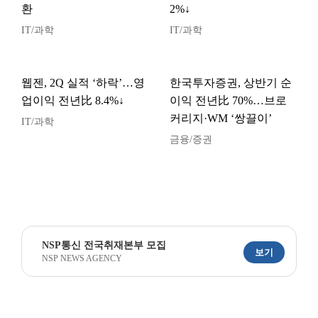
환
2%↓
IT/과학
IT/과학
웹젠, 2Q 실적 ‘하락’…영
한국투자증권, 상반기 순
업이익 전년比 8.4%↓
이익 전년比 70%…브로
커리지·WM ‘쌍끌이’
IT/과학
금융/증권
NSP통신 전국취재본부 모집
보기
NSP NEWS AGENCY