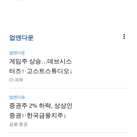
more_vert
업앤다운
업앤다운
게임주 상승…데브시스
터즈↑·고스트스튜디오↓
IT/과학
업앤다운
증권주 2% 하락, 상상인
증권↑·한국금융지주↓
금융/증권