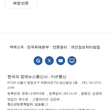
해명/반론
전국취재본부
언론윤리
개인정보처리방침
매체소개
한국의 경제뉴스통신사 - NSP통신
07236 서울시 영등포구 국회대로750 금산빌딩 2층
TEL: 02-3272-
2140
등록번호: 문화 나 00018호
등록일자: 2011.6.29
발행인: 김정태
편집인: 류수운
고충처리인: 강은태
청소년보호책임자: 김승철
launch