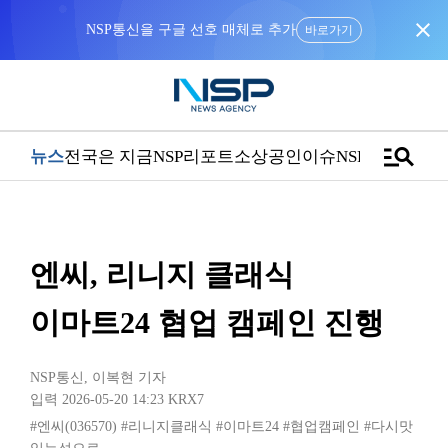
close
NSP통신을 구글 선호 매체로 추가
바로가기
manage_search
뉴스
전국은 지금
NSP리포트
소상공인
이슈
NSPTV
엔씨, 리니지 클래식
이마트24 협업 캠페인 진행
NSP통신
,
이복현 기자
입력 2026-05-20 14:23
KRX7
#엔씨(036570)
#리니지클래식
#이마트24
#협업캠페인
#다시맛