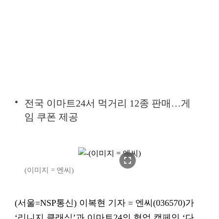
전국 이마트24서 먹거리 12종 판매…게
임 쿠폰 제공
fullscreen
(이미지 = 엔씨)
(서울=NSP통신) 이복현 기자 = 엔씨(036570)가
‘리니지 클래식’과 이마트24의 협업 캠페인 ‘다