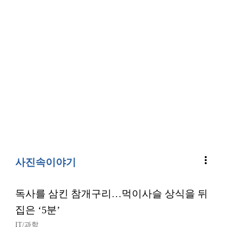
more_vert
사진속이야기
독사를 삼킨 참개구리…먹이사슬 상식을 뒤
집은 ‘5분’
IT/과학