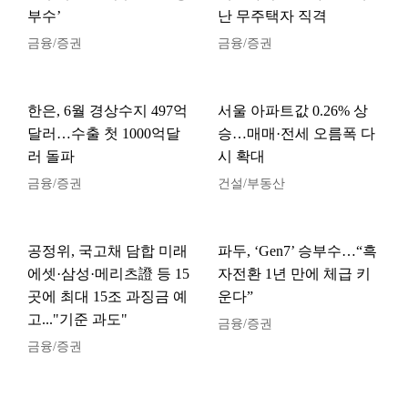
부수’
난 무주택자 직격
금융/증권
금융/증권
한은, 6월 경상수지 497억
서울 아파트값 0.26% 상
달러…수출 첫 1000억달
승…매매·전세 오름폭 다
러 돌파
시 확대
금융/증권
건설/부동산
공정위, 국고채 담합 미래
파두, ‘Gen7’ 승부수…“흑
에셋·삼성·메리츠證 등 15
자전환 1년 만에 체급 키
곳에 최대 15조 과징금 예
운다”
고..."기준 과도"
금융/증권
금융/증권