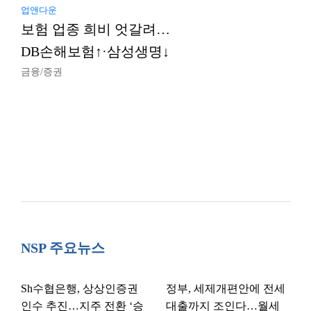
업앤다운
보험 업종 희비 엇갈려…
DB손해보험↑·삼성생명↓
금융/증권
NSP 주요뉴스
Sh수협은행, 상상인증권
정부, 세제개편안에 전세
인수 추진…지주 전환 ‘승
대출까지 조인다…월세