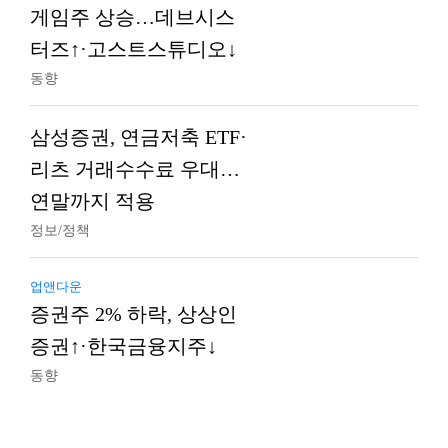
게임주 상승…데브시스
터즈↑·고스트스튜디오↓
동향
삼성증권, 연금저축 ETF·
리츠 거래수수료 우대…
연말까지 적용
정보/정책
업앤다운
증권주 2% 하락, 상상인
증권↑·한국금융지주↓
동향