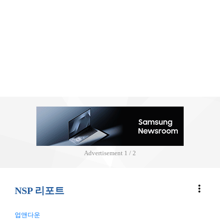
Advertisement
2 / 2
more_vert
NSP 리포트
업앤다운