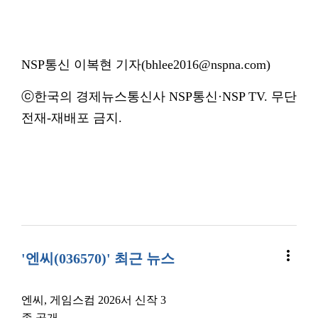
NSP통신 이복현 기자(bhlee2016@nspna.com)
ⓒ한국의 경제뉴스통신사 NSP통신·NSP TV. 무단
전재-재배포 금지.
more_vert
'엔씨(036570)' 최근 뉴스
엔씨, 게임스컴 2026서 신작 3
종 공개