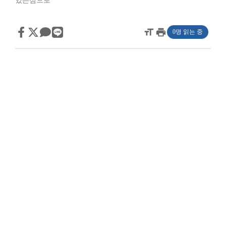
있는섬으로
format_size
print
0명 읽는 중