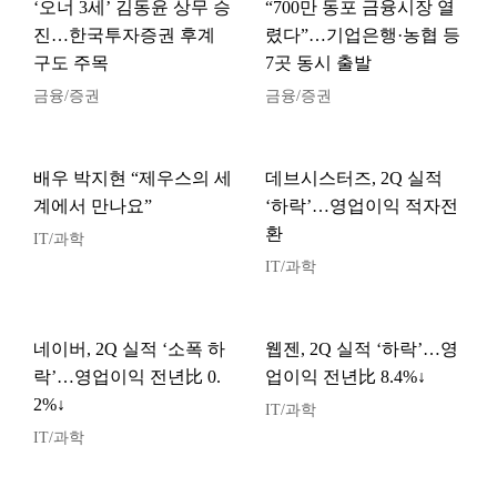
‘오너 3세’ 김동윤 상무 승
“700만 동포 금융시장 열
진…한국투자증권 후계
렸다”…기업은행·농협 등
구도 주목
7곳 동시 출발
금융/증권
금융/증권
배우 박지현 “제우스의 세
데브시스터즈, 2Q 실적
계에서 만나요”
‘하락’…영업이익 적자전
환
IT/과학
IT/과학
네이버, 2Q 실적 ‘소폭 하
웹젠, 2Q 실적 ‘하락’…영
락’…영업이익 전년比 0.
업이익 전년比 8.4%↓
2%↓
IT/과학
IT/과학