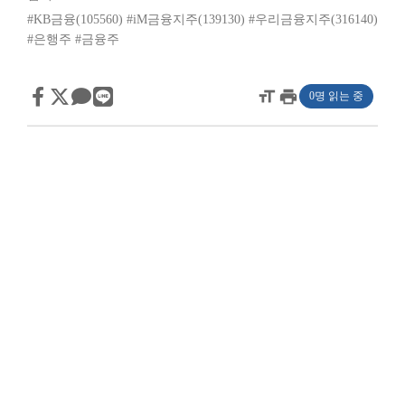
#KB금융(105560)
#iM금융지주(139130)
#우리금융지주(316140)
#은행주
#금융주
format_size
print
0명 읽는 중