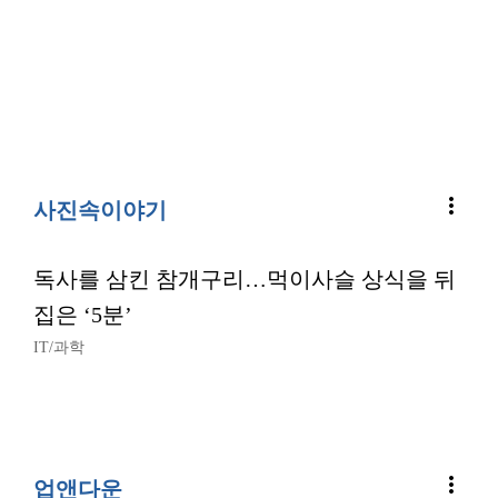
more_vert
사진속이야기
독사를 삼킨 참개구리…먹이사슬 상식을 뒤
집은 ‘5분’
IT/과학
more_vert
업앤다운