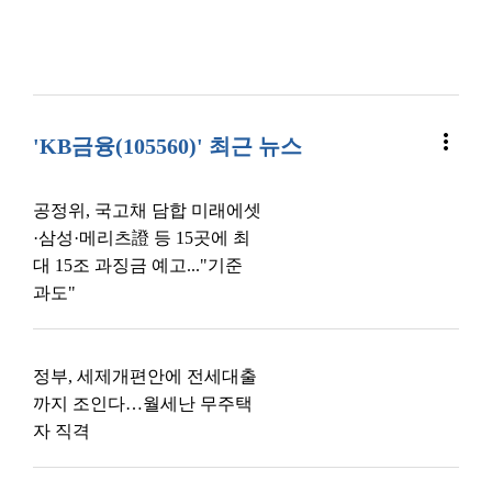
more_vert
'KB금융(105560)' 최근 뉴스
공정위, 국고채 담합 미래에셋
·삼성·메리츠證 등 15곳에 최
대 15조 과징금 예고..."기준
과도"
정부, 세제개편안에 전세대출
까지 조인다…월세난 무주택
자 직격