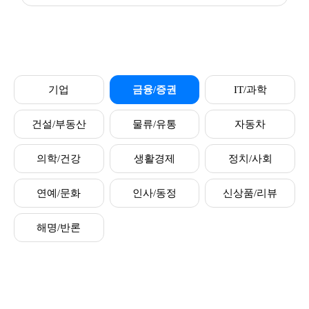
기업
금융/증권
IT/과학
건설/부동산
물류/유통
자동차
의학/건강
생활경제
정치/사회
연예/문화
인사/동정
신상품/리뷰
해명/반론