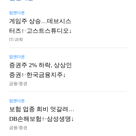
업앤다운
게임주 상승…데브시스
터즈↑·고스트스튜디오↓
IT/과학
업앤다운
증권주 2% 하락, 상상인
증권↑·한국금융지주↓
금융/증권
업앤다운
보험 업종 희비 엇갈려…
DB손해보험↑·삼성생명↓
금융/증권