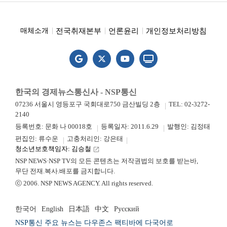
전국취재본부
언론윤리
개인정보처리방침
매체소개
한국의 경제뉴스통신사 - NSP통신
07236 서울시 영등포구 국회대로750 금산빌딩 2층
TEL: 02-3272-
2140
등록번호: 문화 나 00018호
등록일자: 2011.6.29
발행인: 김정태
편집인: 류수운
고충처리인: 강은태
청소년보호책임자: 김승철
launch
NSP NEWS·NSP TV의 모든 콘텐츠는 저작권법의 보호를 받는바,
무단 전재.복사.배포를 금지합니다.
ⓒ 2006. NSP NEWS AGENCY. All rights reserved.
한국어
English
日本語
中文
Русский
NSP통신 주요 뉴스는 다우존스 팩티바에 다국어로