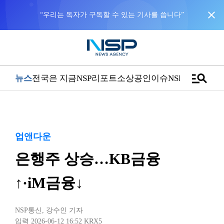
close
“우리는 독자가 구독할 수 있는 기사를 씁니다”
manage_search
뉴스
전국은 지금
NSP리포트
소상공인
이슈
NSPTV
업앤다운
은행주 상승…KB금융
↑·iM금융↓
NSP통신
,
강수인 기자
입력 2026-06-12 16:52
KRX5