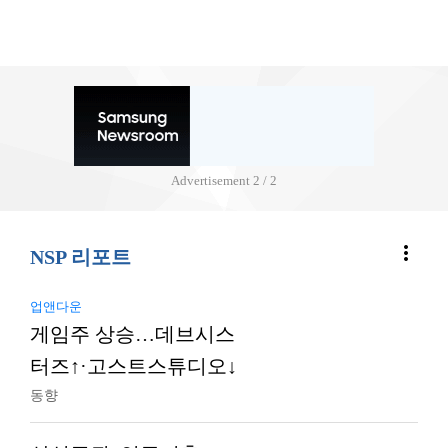
Advertisement
2 / 2
more_vert
NSP 리포트
업앤다운
게임주 상승…데브시스
터즈↑·고스트스튜디오↓
동향