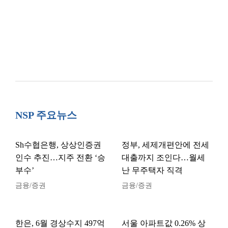
NSP 주요뉴스
Sh수협은행, 상상인증권
정부, 세제개편안에 전세
인수 추진…지주 전환 ‘승
대출까지 조인다…월세
부수’
난 무주택자 직격
금융/증권
금융/증권
한은, 6월 경상수지 497억
서울 아파트값 0.26% 상