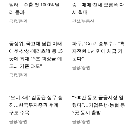
달러…수출 첫 1000억달
승…매매·전세 오름폭 다
러 돌파
시 확대
금융/증권
건설/부동산
공정위, 국고채 담합 미래
파두, ‘Gen7’ 승부수…“흑
에셋·삼성·메리츠證 등 15
자전환 1년 만에 체급 키
곳에 최대 15조 과징금 예
운다”
고..."기준 과도"
금융/증권
금융/증권
‘오너 3세’ 김동윤 상무 승
“700만 동포 금융시장 열
진…한국투자증권 후계
렸다”…기업은행·농협 등
구도 주목
7곳 동시 출발
금융/증권
금융/증권