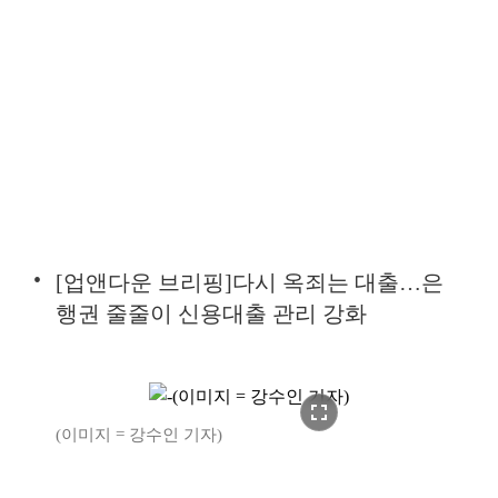
[업앤다운 브리핑]다시 옥죄는 대출…은
행권 줄줄이 신용대출 관리 강화
fullscreen
(이미지 = 강수인 기자)