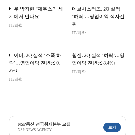
배우 박지현 “제우스의 세
데브시스터즈, 2Q 실적
계에서 만나요”
‘하락’…영업이익 적자전
환
IT/과학
IT/과학
네이버, 2Q 실적 ‘소폭 하
웹젠, 2Q 실적 ‘하락’…영
락’…영업이익 전년比 0.
업이익 전년比 8.4%↓
2%↓
IT/과학
IT/과학
NSP통신 전국취재본부 모집
보기
NSP NEWS AGENCY