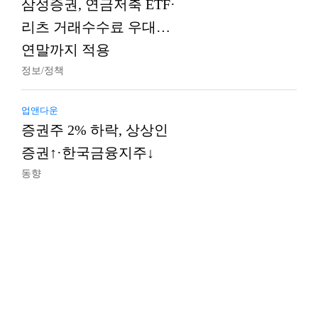
삼성증권, 연금저축 ETF·
리츠 거래수수료 우대…
연말까지 적용
정보/정책
업앤다운
증권주 2% 하락, 상상인
증권↑·한국금융지주↓
동향