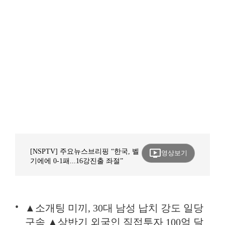
ondemand_video
[NSPTV] 주요뉴스브리핑 “한국, 벨
영상보기
기에에 0-1패...16강진출 좌절”
▲소개팅 미끼, 30대 남성 납치 강도 일당
구속 ▲상반기 외국인 직접투자 100억 달