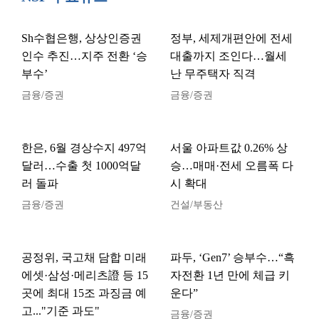
Sh수협은행, 상상인증권
정부, 세제개편안에 전세
인수 추진…지주 전환 ‘승
대출까지 조인다…월세
부수’
난 무주택자 직격
금융/증권
금융/증권
한은, 6월 경상수지 497억
서울 아파트값 0.26% 상
달러…수출 첫 1000억달
승…매매·전세 오름폭 다
러 돌파
시 확대
금융/증권
건설/부동산
공정위, 국고채 담합 미래
파두, ‘Gen7’ 승부수…“흑
에셋·삼성·메리츠證 등 15
자전환 1년 만에 체급 키
곳에 최대 15조 과징금 예
운다”
고..."기준 과도"
금융/증권