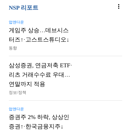
more_vert
NSP 리포트
업앤다운
게임주 상승…데브시스
터즈↑·고스트스튜디오↓
동향
삼성증권, 연금저축 ETF·
리츠 거래수수료 우대…
연말까지 적용
정보/정책
업앤다운
증권주 2% 하락, 상상인
증권↑·한국금융지주↓