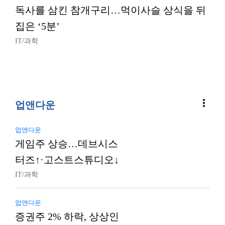
독사를 삼킨 참개구리…먹이사슬 상식을 뒤
집은 ‘5분’
IT/과학
more_vert
업앤다운
업앤다운
게임주 상승…데브시스
터즈↑·고스트스튜디오↓
IT/과학
업앤다운
증권주 2% 하락, 상상인