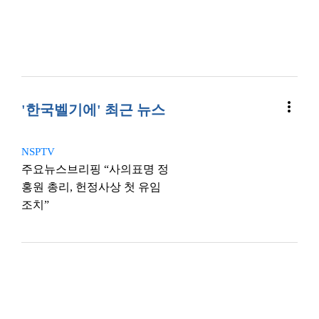
more_vert
'한국벨기에' 최근 뉴스
NSPTV
주요뉴스브리핑 “사의표명 정
홍원 총리, 헌정사상 첫 유임
조치”