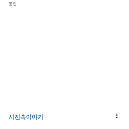
동향
more_vert
사진속이야기