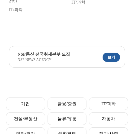
2%↓
IT/과학
IT/과학
NSP통신 전국취재본부 모집
보기
NSP NEWS AGENCY
기업
금융/증권
IT/과학
건설/부동산
물류/유통
자동차
의학/건강
생활경제
정치/사회