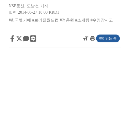
NSP통신
,
도남선 기자
입력 2014-06-27 18:00
KRD1
#한국벨기에
#브라질월드컵
#정홍원
#소개팅
#수영장사고
format_size
print
0명 읽는 중