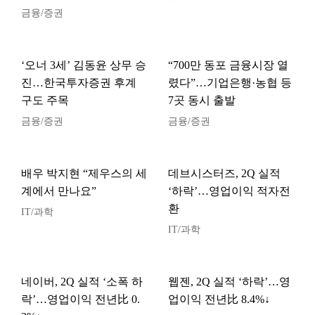
금융/증권
‘오너 3세’ 김동윤 상무 승
“700만 동포 금융시장 열
진…한국투자증권 후계
렸다”…기업은행·농협 등
구도 주목
7곳 동시 출발
금융/증권
금융/증권
배우 박지현 “제우스의 세
데브시스터즈, 2Q 실적
계에서 만나요”
‘하락’…영업이익 적자전
환
IT/과학
IT/과학
네이버, 2Q 실적 ‘소폭 하
웹젠, 2Q 실적 ‘하락’…영
락’…영업이익 전년比 0.
업이익 전년比 8.4%↓