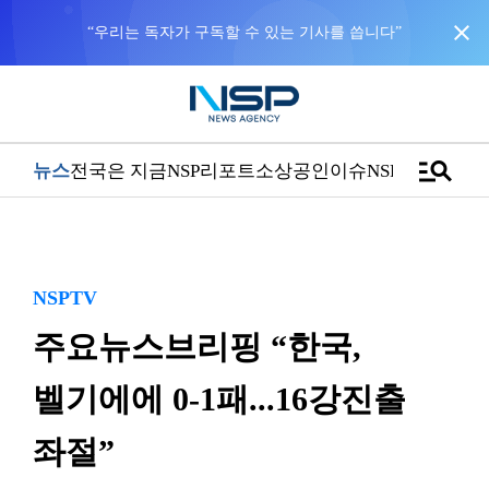
close
“우리는 독자가 구독할 수 있는 기사를 씁니다”
manage_search
뉴스
전국은 지금
NSP리포트
소상공인
이슈
NSPTV
NSPTV
주요뉴스브리핑 “한국,
벨기에에 0-1패...16강진출
좌절”