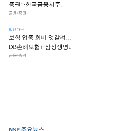
증권↑·한국금융지주↓
금융/증권
업앤다운
보험 업종 희비 엇갈려…
DB손해보험↑·삼성생명↓
금융/증권
NSP 주요뉴스