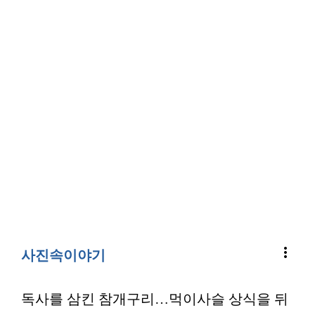
more_vert
사진속이야기
독사를 삼킨 참개구리…먹이사슬 상식을 뒤