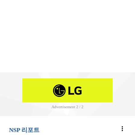
Advertisement
2 / 2
more_vert
NSP 리포트