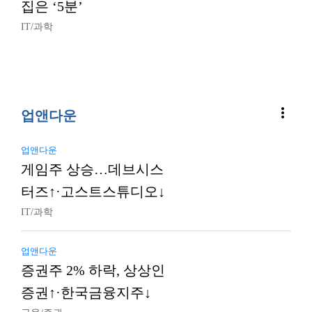
집은 ‘5분’
IT/과학
more_vert
업앤다운
업앤다운
게임주 상승…데브시스
터즈↑·고스트스튜디오↓
IT/과학
업앤다운
증권주 2% 하락, 상상인
증권↑·한국금융지주↓