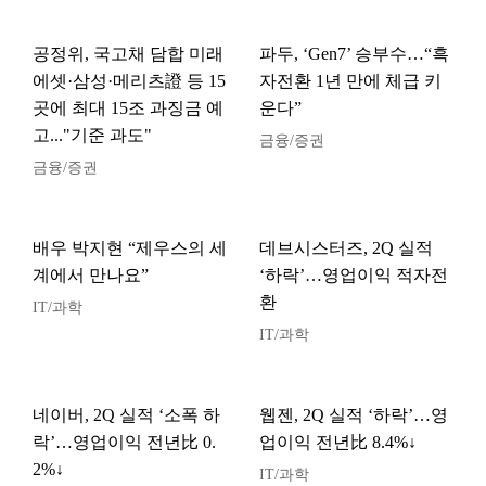
공정위, 국고채 담합 미래
파두, ‘Gen7’ 승부수…“흑
에셋·삼성·메리츠證 등 15
자전환 1년 만에 체급 키
곳에 최대 15조 과징금 예
운다”
고..."기준 과도"
금융/증권
금융/증권
배우 박지현 “제우스의 세
데브시스터즈, 2Q 실적
계에서 만나요”
‘하락’…영업이익 적자전
환
IT/과학
IT/과학
네이버, 2Q 실적 ‘소폭 하
웹젠, 2Q 실적 ‘하락’…영
락’…영업이익 전년比 0.
업이익 전년比 8.4%↓
2%↓
IT/과학