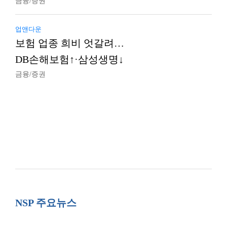
금융/증권
업앤다운
보험 업종 희비 엇갈려…
DB손해보험↑·삼성생명↓
금융/증권
NSP 주요뉴스