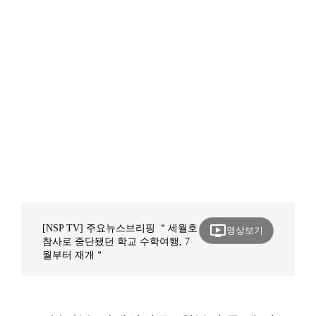
ondemand_video
[NSP TV] 주요뉴스브리핑 ＂세월호
영상보기
참사로 중단됐던 학교 수학여행, 7
월부터 재개＂