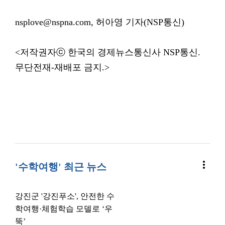
nsplove@nspna.com, 허아영 기자(NSP통신)
<저작권자ⓒ 한국의 경제뉴스통신사 NSP통신.
무단전재-재배포 금지.>
more_vert
'수학여행' 최근 뉴스
강진군 '강진푸소', 안전한 수
학여행·체험학습 모델로 ‘우
뚝’