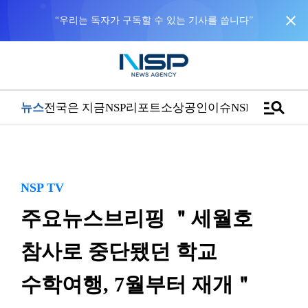
close
manage_search
뉴스
전국은 지금
NSP리포트
소상공인
이슈
NSPTV
NSP TV
주요뉴스브리핑 ＂세월호
참사로 중단됐던 학교
수학여행, 7월부터 재개＂