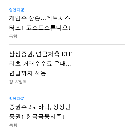
업앤다운
게임주 상승…데브시스
터즈↑·고스트스튜디오↓
동향
삼성증권, 연금저축 ETF·
리츠 거래수수료 우대…
연말까지 적용
정보/정책
업앤다운
증권주 2% 하락, 상상인
증권↑·한국금융지주↓
동향