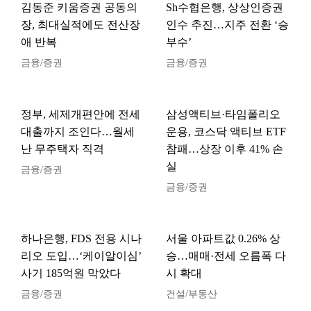
김동준 키움증권 공동의
Sh수협은행, 상상인증권
장, 최대실적에도 전산장
인수 추진…지주 전환 ‘승
애 반복
부수’
금융/증권
금융/증권
정부, 세제개편안에 전세
삼성액티브·타임폴리오
대출까지 조인다…월세
운용, 코스닥 액티브 ETF
난 무주택자 직격
참패…상장 이후 41% 손
실
금융/증권
금융/증권
하나은행, FDS 전용 시나
서울 아파트값 0.26% 상
리오 도입…‘케이알이심’
승…매매·전세 오름폭 다
사기 185억원 막았다
시 확대
금융/증권
건설/부동산