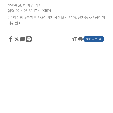
NSP통신
,
허아영 기자
입력 2014-06-30 17:44
KRD1
#수학여행
#복지부
#사이버지식정보방
#유럽산자동차
#공정거
래위원회
format_size
print
0명 읽는 중