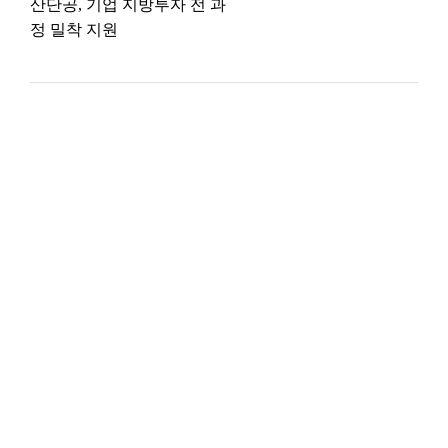
산단공, 기업 지방투자 전 과
정 밀착 지원