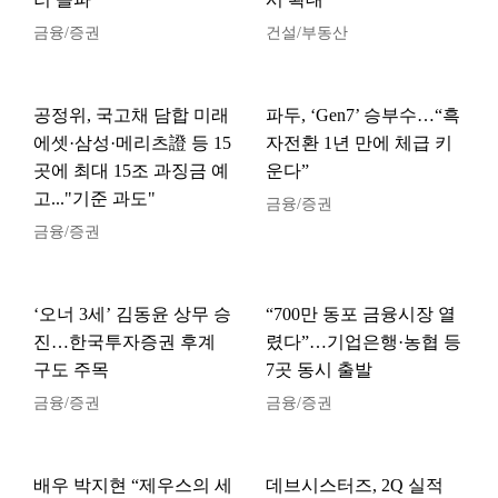
금융/증권
건설/부동산
공정위, 국고채 담합 미래
파두, ‘Gen7’ 승부수…“흑
에셋·삼성·메리츠證 등 15
자전환 1년 만에 체급 키
곳에 최대 15조 과징금 예
운다”
고..."기준 과도"
금융/증권
금융/증권
‘오너 3세’ 김동윤 상무 승
“700만 동포 금융시장 열
진…한국투자증권 후계
렸다”…기업은행·농협 등
구도 주목
7곳 동시 출발
금융/증권
금융/증권
배우 박지현 “제우스의 세
데브시스터즈, 2Q 실적