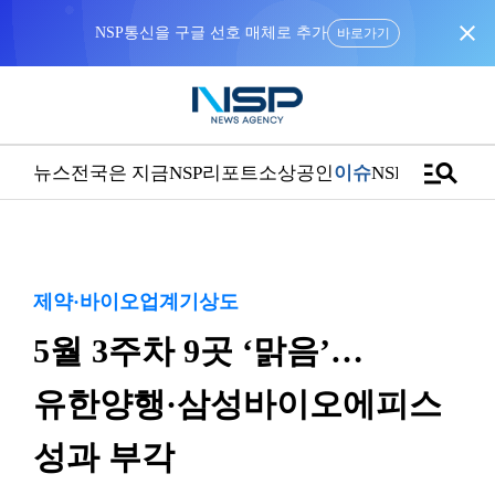
close
NSP통신을 구글 선호 매체로 추가
바로가기
manage_search
뉴스
전국은 지금
NSP리포트
소상공인
이슈
NSPTV
제약·바이오업계기상도
5월 3주차 9곳 ‘맑음’…
유한양행·삼성바이오에피스
성과 부각