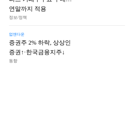
연말까지 적용
정보/정책
업앤다운
증권주 2% 하락, 상상인
증권↑·한국금융지주↓
동향