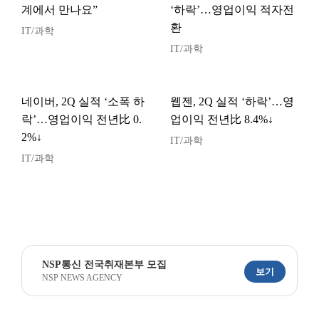
계에서 만나요”
‘하락’…영업이익 적자전
환
IT/과학
IT/과학
네이버, 2Q 실적 ‘소폭 하
웹젠, 2Q 실적 ‘하락’…영
락’…영업이익 전년比 0.
업이익 전년比 8.4%↓
2%↓
IT/과학
IT/과학
NSP통신 전국취재본부 모집
보기
NSP NEWS AGENCY