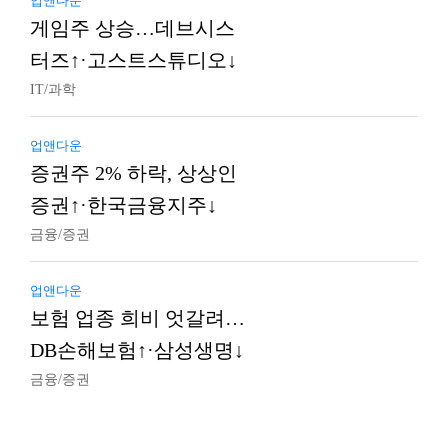
업앤다운
게임주 상승…데브시스
터즈↑·고스트스튜디오↓
IT/과학
업앤다운
증권주 2% 하락, 상상인
증권↑·한국금융지주↓
금융/증권
업앤다운
보험 업종 희비 엇갈려…
DB손해보험↑·삼성생명↓
금융/증권