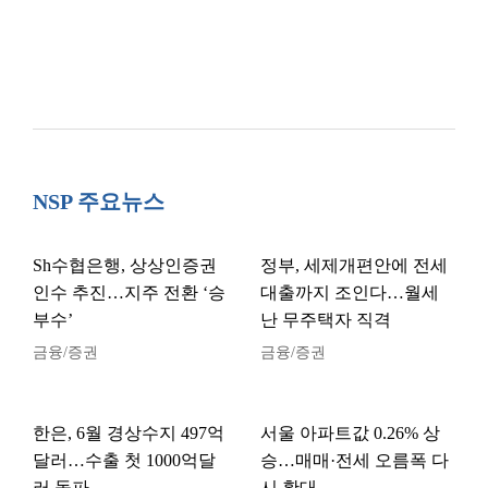
NSP 주요뉴스
Sh수협은행, 상상인증권
정부, 세제개편안에 전세
인수 추진…지주 전환 ‘승
대출까지 조인다…월세
부수’
난 무주택자 직격
금융/증권
금융/증권
한은, 6월 경상수지 497억
서울 아파트값 0.26% 상
달러…수출 첫 1000억달
승…매매·전세 오름폭 다
러 돌파
시 확대