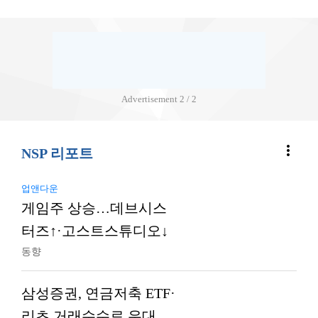
Advertisement
2 / 2
more_vert
NSP 리포트
업앤다운
게임주 상승…데브시스
터즈↑·고스트스튜디오↓
동향
삼성증권, 연금저축 ETF·
리츠 거래수수료 우대…