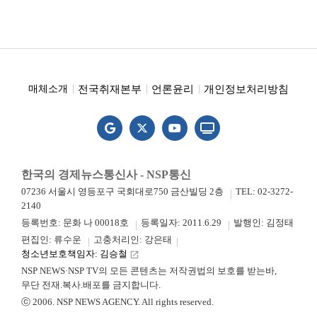
전국취재본부
언론윤리
개인정보처리방침
매체소개
한국의 경제뉴스통신사 - NSP통신
07236 서울시 영등포구 국회대로750 금산빌딩 2층
TEL: 02-3272-
2140
등록번호: 문화 나 00018호
등록일자: 2011.6.29
발행인: 김정태
편집인: 류수운
고충처리인: 강은태
청소년보호책임자: 김승철
launch
NSP NEWS·NSP TV의 모든 콘텐츠는 저작권법의 보호를 받는바,
무단 전재.복사.배포를 금지합니다.
ⓒ 2006. NSP NEWS AGENCY. All rights reserved.