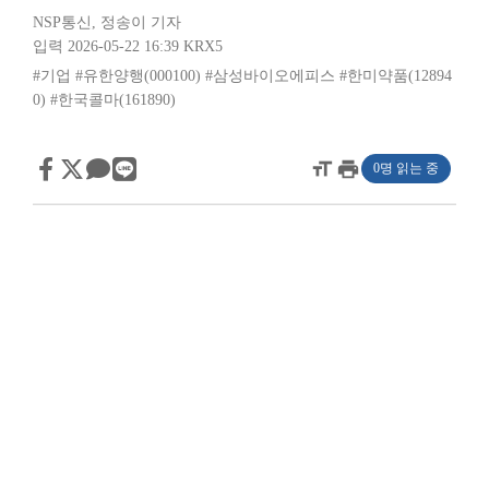
NSP통신
,
정송이 기자
입력 2026-05-22 16:39
KRX5
#기업
#유한양행(000100)
#삼성바이오에피스
#한미약품(12894
0)
#한국콜마(161890)
format_size
print
0명 읽는 중