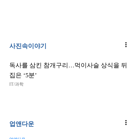
more_vert
사진속이야기
독사를 삼킨 참개구리…먹이사슬 상식을 뒤
집은 ‘5분’
IT/과학
more_vert
업앤다운