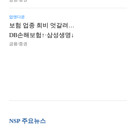
업앤다운
보험 업종 희비 엇갈려…
DB손해보험↑·삼성생명↓
금융/증권
NSP 주요뉴스