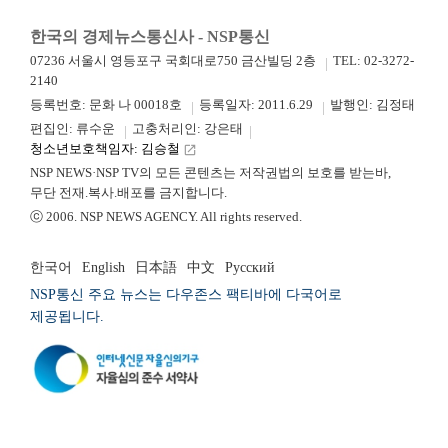
한국의 경제뉴스통신사 - NSP통신
07236 서울시 영등포구 국회대로750 금산빌딩 2층
TEL: 02-3272-
2140
등록번호: 문화 나 00018호
등록일자: 2011.6.29
발행인: 김정태
편집인: 류수운
고충처리인: 강은태
청소년보호책임자: 김승철
launch
NSP NEWS·NSP TV의 모든 콘텐츠는 저작권법의 보호를 받는바,
무단 전재.복사.배포를 금지합니다.
ⓒ 2006. NSP NEWS AGENCY. All rights reserved.
한국어
English
日本語
中文
Русский
NSP통신 주요 뉴스는 다우존스 팩티바에 다국어로
제공됩니다.