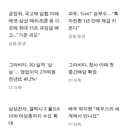
공정위, 국고채 담합 미래
파두, ‘Gen7’ 승부수…“흑
에셋·삼성·메리츠證 등 15
자전환 1년 만에 체급 키
곳에 최대 15조 과징금 예
운다”
고..."기준 과도"
금융/증권
금융/증권
그라비티, 2Q 실적 ‘상
그라비티, 창사 이래 첫
승’… 영업이익 276억원
중간배당 확정
전년比 40.2%↑
IT/과학
IT/과학
삼성전자, 갤럭시 Z 폴드8
배우 박지현 “제우스의 세
1030 여성층까지 수요 확
계에서 만나요”
대
IT/과학