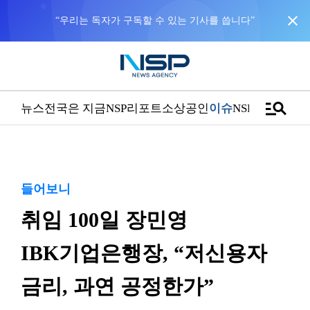
close
“우리는 독자가 구독할 수 있는 기사를 씁니다”
manage_search
뉴스
전국은 지금
NSP리포트
소상공인
이슈
NSPTV
들어보니
취임 100일 장민영
IBK기업은행장, “저신용자
금리, 과연 공정한가”