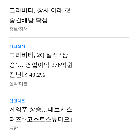
그라비티, 창사 이래 첫
중간배당 확정
정보/정책
기업실적
그라비티, 2Q 실적 ‘상
승’… 영업이익 276억원
전년比 40.2%↑
실적/매출
업앤다운
게임주 상승…데브시스
터즈↑·고스트스튜디오↓
동향