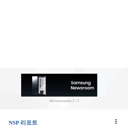
Advertisement
2 / 2
more_vert
NSP 리포트