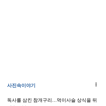
more_vert
사진속이야기
독사를 삼킨 참개구리…먹이사슬 상식을 뒤