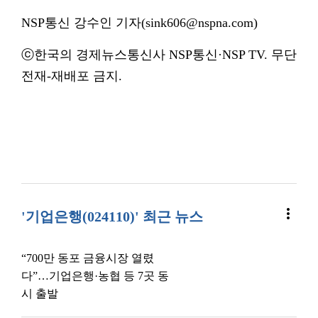
NSP통신 강수인 기자(sink606@nspna.com)
ⓒ한국의 경제뉴스통신사 NSP통신·NSP TV. 무단
전재-재배포 금지.
more_vert
'기업은행(024110)' 최근 뉴스
“700만 동포 금융시장 열렸
다”…기업은행·농협 등 7곳 동
시 출발