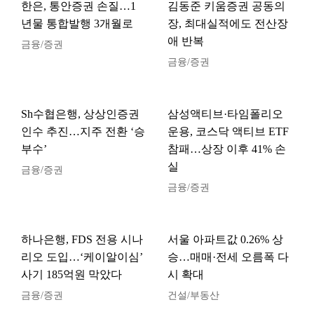
한은, 통안증권 손질…1
김동준 키움증권 공동의
년물 통합발행 3개월로
장, 최대실적에도 전산장
애 반복
금융/증권
금융/증권
Sh수협은행, 상상인증권
삼성액티브·타임폴리오
인수 추진…지주 전환 ‘승
운용, 코스닥 액티브 ETF
부수’
참패…상장 이후 41% 손
실
금융/증권
금융/증권
하나은행, FDS 전용 시나
서울 아파트값 0.26% 상
리오 도입…‘케이알이심’
승…매매·전세 오름폭 다
사기 185억원 막았다
시 확대
금융/증권
건설/부동산