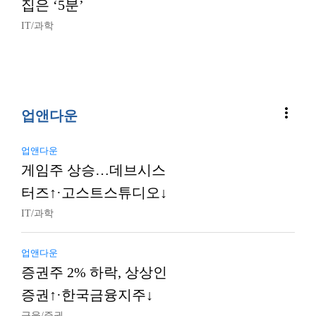
집은 ‘5분’
IT/과학
more_vert
업앤다운
업앤다운
게임주 상승…데브시스
터즈↑·고스트스튜디오↓
IT/과학
업앤다운
증권주 2% 하락, 상상인
증권↑·한국금융지주↓
금융/증권