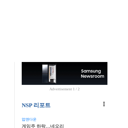
Advertisement
2 / 2
more_vert
NSP 리포트
업앤다운
게임주 하락…네오리