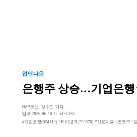
업앤다운
은행주 상승…기업은행↑
NSP통신
,
강수인 기자
입력 2026-06-16 17:54
KRX5
#기업은행(024110)
#케이뱅크(279570)
#신용대출
#은행주
#