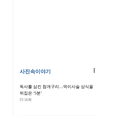
more_vert
사진속이야기
독사를 삼킨 참개구리…먹이사슬 상식을
뒤집은 ‘5분’
IT/과학