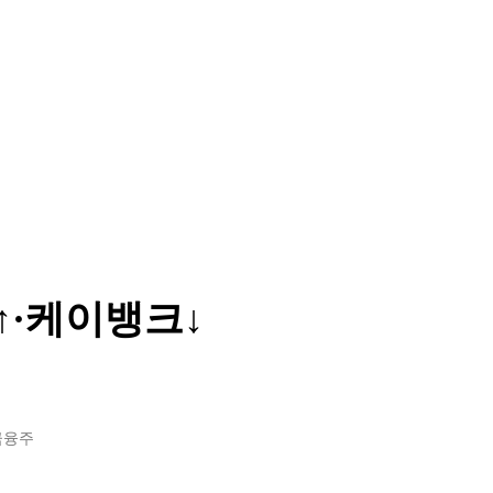
·케이뱅크↓
금융주