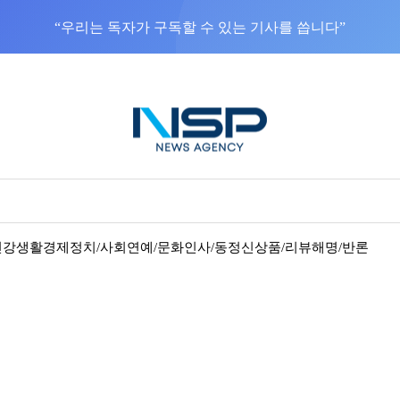
“우리는 독자가 구독할 수 있는 기사를 씁니다”
건강
생활경제
정치/사회
연예/문화
인사/동정
신상품/리뷰
해명/반론