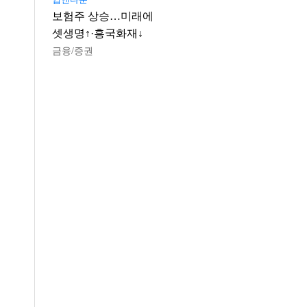
보험주 상승…미래에
셋생명↑·흥국화재↓
금융/증권