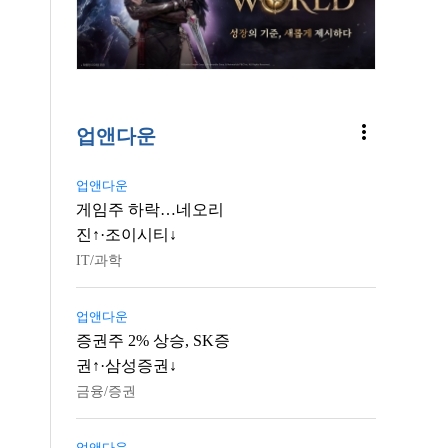
more_vert
업앤다운
업앤다운
게임주 하락…네오리
진↑·조이시티↓
IT/과학
업앤다운
증권주 2% 상승, SK증
권↑·삼성증권↓
금융/증권
업앤다운