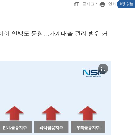
format_size
print
글자크기
인쇄
0명 읽는
이어 인뱅도 동참…가계대출 관리 범위 커
fullscreen