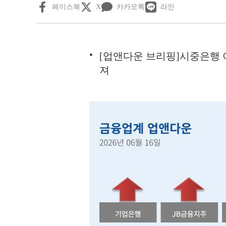
페이스북
X
카카오톡
라인
[업앤다운 브리핑]시중은행 
져