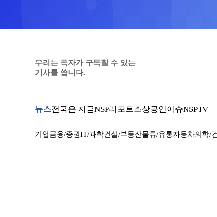
우리는 독자가 구독할 수 있는
기사를 씁니다.
뉴스
전국은 지금
NSP리포트
소상공인
이슈
NSPTV
기업
금융/증권
IT/과학
건설/부동산
물류/유통
자동차
의학/