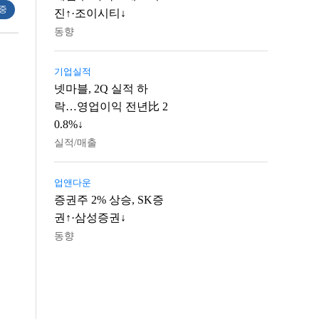
 중
진↑·조이시티↓
동향
기업실적
넷마블, 2Q 실적 하
락…영업이익 전년比 2
0.8%↓
실적/매출
업앤다운
증권주 2% 상승, SK증
권↑·삼성증권↓
동향