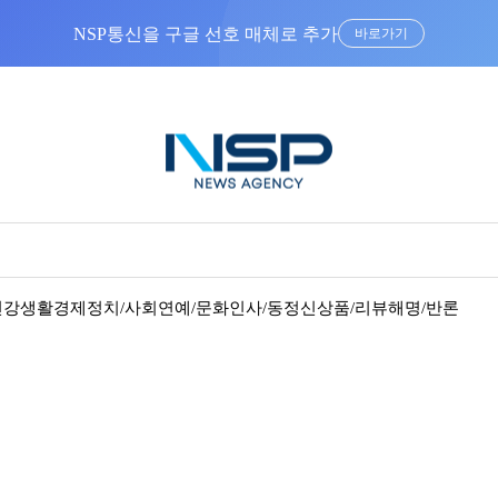
NSP통신을 구글 선호 매체로 추가
바로가기
건강
생활경제
정치/사회
연예/문화
인사/동정
신상품/리뷰
해명/반론