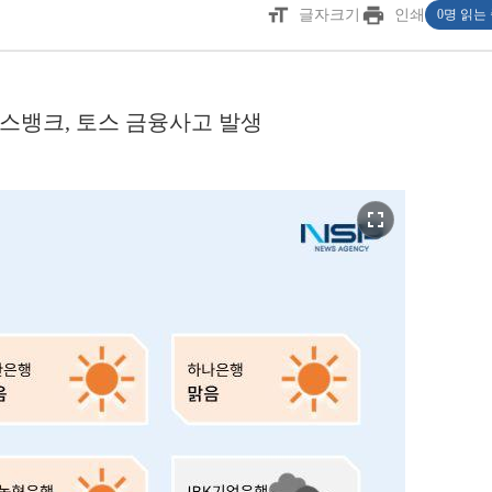
format_size
print
글자크기
인쇄
0명 읽는
토스뱅크, 토스 금융사고 발생
fullscreen