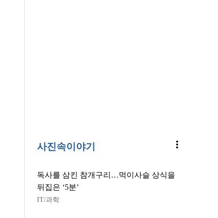
more_vert
사진속이야기
독사를 삼킨 참개구리…먹이사슬 상식을
뒤집은 ‘5분’
IT/과학