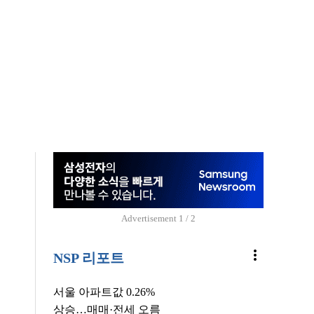
Advertisement
1 / 2
more_vert
NSP 리포트
서울 아파트값 0.26%
상승…매매·전세 오름