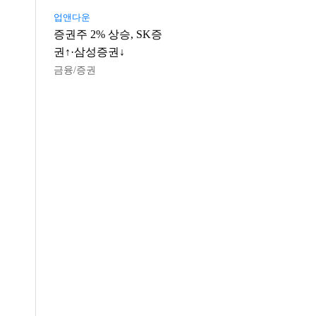
업앤다운
증권주 2% 상승, SK증
권↑·삼성증권↓
금융/증권