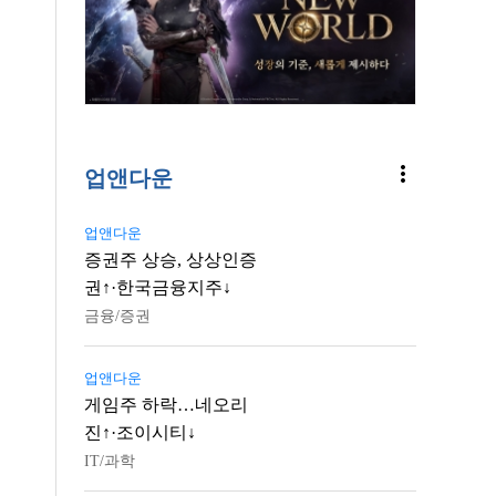
more_vert
업앤다운
업앤다운
증권주 상승, 상상인증
권↑·한국금융지주↓
금융/증권
업앤다운
게임주 하락…네오리
진↑·조이시티↓
IT/과학