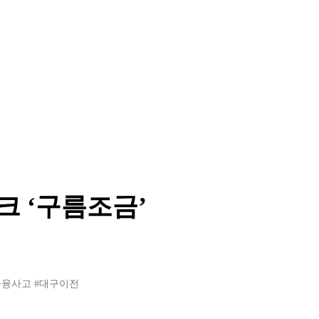
크 ‘구름조금’
금융사고
#대구이전