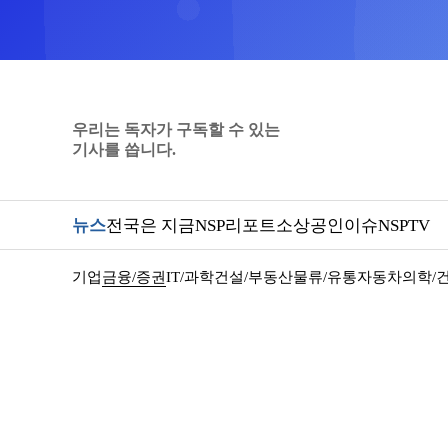
우리는 독자가 구독할 수 있는
기사를 씁니다.
뉴스
전국은 지금
NSP리포트
소상공인
이슈
NSPTV
기업
금융/증권
IT/과학
건설/부동산
물류/유통
자동차
의학/