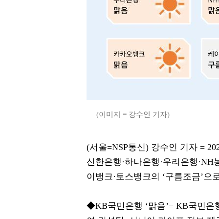
(이미지 = 강수인 기자)
(서울=NSP통신) 강수인 기자 = 
신한은행·하나은행·우리은행·NH농
이뱅크·토스뱅크의 ‘구름조금’으로
◆KB국민은행 ‘맑음’= KB국민은