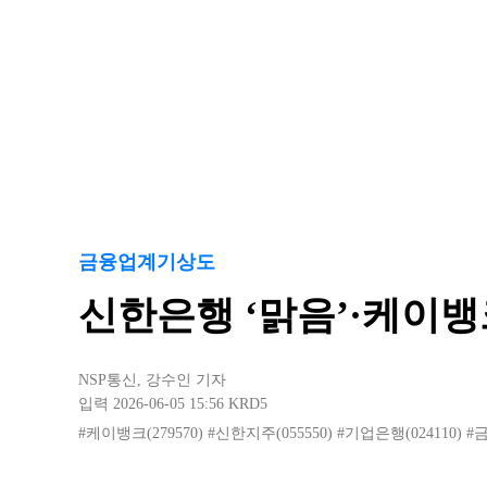
금융업계기상도
신한은행 ‘맑음’·케이뱅
NSP통신
,
강수인 기자
입력 2026-06-05 15:56
KRD5
#케이뱅크(279570)
#신한지주(055550)
#기업은행(024110)
#