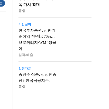
 중
폭 다시 확대
동향
기업실적
한국투자증권, 상반기
순이익 전년比 70%…
브로커리지·WM ‘쌍끌
이’
실적/매출
업앤다운
증권주 상승, 상상인증
권↑·한국금융지주↓
동향