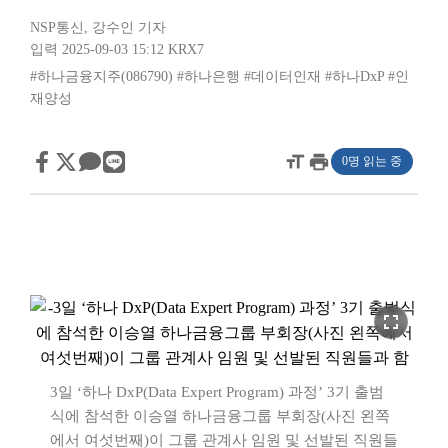
NSP통신
,
강수인 기자
입력 2025-09-03 15:12
KRX7
#하나금융지주(086790)
#하나은행
#데이터인재
#하나DxP
#인
재양성
format_size
print
0명 읽는 중
fullscreen
3일 ‘하나 DxP(Data Expert Program) 과정’ 3기 출범
식에 참석한 이승열 하나금융그룹 부회장(사진 왼쪽
에서 여섯번째)이 그룹 관계사 임원 및 선발된 직원들