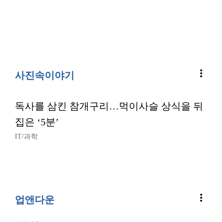
more_vert
사진속이야기
독사를 삼킨 참개구리…먹이사슬 상식을 뒤
집은 ‘5분’
IT/과학
more_vert
업앤다운