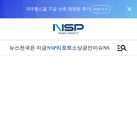
close
NSP통신을 구글 선호 매체로 추가
바로가기
manage_search
뉴스
전국은 지금
NSP리포트
소상공인
이슈
NSPTV