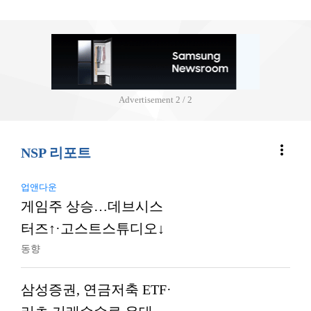
Advertisement
2 / 2
more_vert
NSP 리포트
업앤다운
게임주 상승…데브시스
터즈↑·고스트스튜디오↓
동향
삼성증권, 연금저축 ETF·