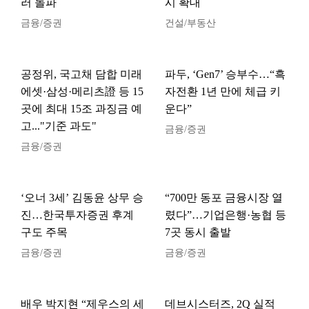
러 돌파
시 확대
금융/증권
건설/부동산
공정위, 국고채 담합 미래
파두, ‘Gen7’ 승부수…“흑
에셋·삼성·메리츠證 등 15
자전환 1년 만에 체급 키
곳에 최대 15조 과징금 예
운다”
고..."기준 과도"
금융/증권
금융/증권
‘오너 3세’ 김동윤 상무 승
“700만 동포 금융시장 열
진…한국투자증권 후계
렸다”…기업은행·농협 등
구도 주목
7곳 동시 출발
금융/증권
금융/증권
배우 박지현 “제우스의 세
데브시스터즈, 2Q 실적