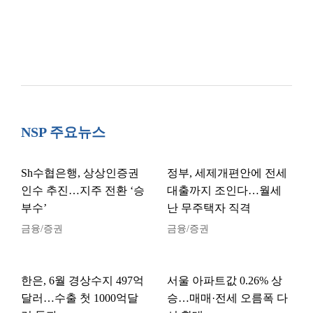
NSP 주요뉴스
Sh수협은행, 상상인증권
정부, 세제개편안에 전세
인수 추진…지주 전환 ‘승
대출까지 조인다…월세
부수’
난 무주택자 직격
금융/증권
금융/증권
한은, 6월 경상수지 497억
서울 아파트값 0.26% 상
달러…수출 첫 1000억달
승…매매·전세 오름폭 다