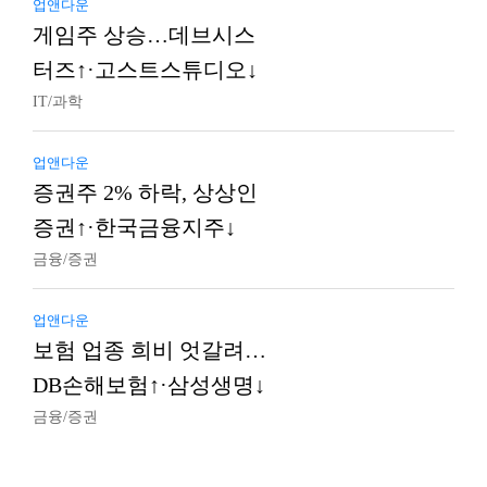
업앤다운
게임주 상승…데브시스
터즈↑·고스트스튜디오↓
IT/과학
업앤다운
증권주 2% 하락, 상상인
증권↑·한국금융지주↓
금융/증권
업앤다운
보험 업종 희비 엇갈려…
DB손해보험↑·삼성생명↓
금융/증권