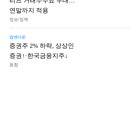
리츠 거래수수료 우대…
연말까지 적용
정보/정책
업앤다운
증권주 2% 하락, 상상인
증권↑·한국금융지주↓
동향