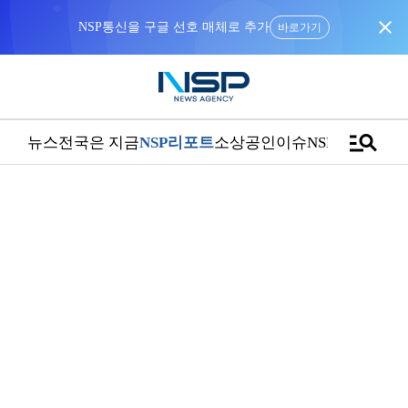
close
NSP통신을 구글 선호 매체로 추가
바로가기
manage_search
뉴스
전국은 지금
NSP리포트
소상공인
이슈
NSPTV