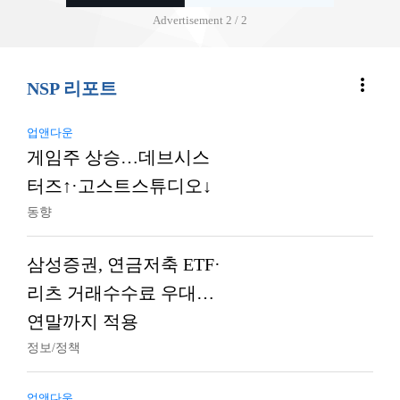
Advertisement
2 / 2
more_vert
NSP 리포트
업앤다운
게임주 상승…데브시스
터즈↑·고스트스튜디오↓
동향
삼성증권, 연금저축 ETF·
리츠 거래수수료 우대…
연말까지 적용
정보/정책
업앤다운