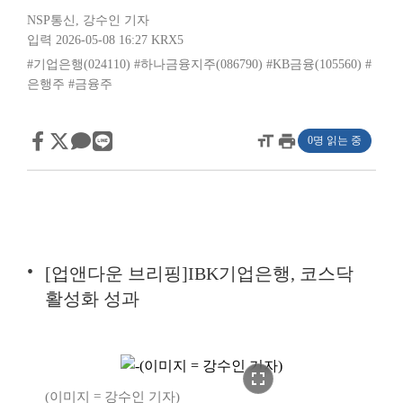
NSP통신
,
강수인 기자
입력 2026-05-08 16:27
KRX5
#기업은행(024110)
#하나금융지주(086790)
#KB금융(105560)
#
은행주
#금융주
format_size
print
0명 읽는 중
[업앤다운 브리핑]IBK기업은행, 코스닥
활성화 성과
fullscreen
(이미지 = 강수인 기자)