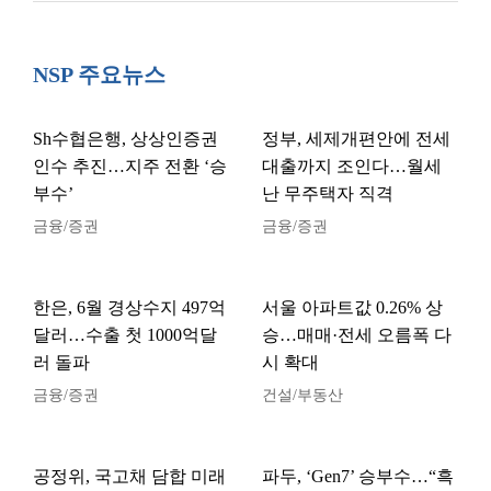
NSP 주요뉴스
Sh수협은행, 상상인증권
정부, 세제개편안에 전세
인수 추진…지주 전환 ‘승
대출까지 조인다…월세
부수’
난 무주택자 직격
금융/증권
금융/증권
한은, 6월 경상수지 497억
서울 아파트값 0.26% 상
달러…수출 첫 1000억달
승…매매·전세 오름폭 다
러 돌파
시 확대
금융/증권
건설/부동산
공정위, 국고채 담합 미래
파두, ‘Gen7’ 승부수…“흑