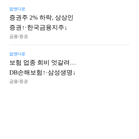
업앤다운
증권주 2% 하락, 상상인
증권↑·한국금융지주↓
금융/증권
업앤다운
보험 업종 희비 엇갈려…
DB손해보험↑·삼성생명↓
금융/증권