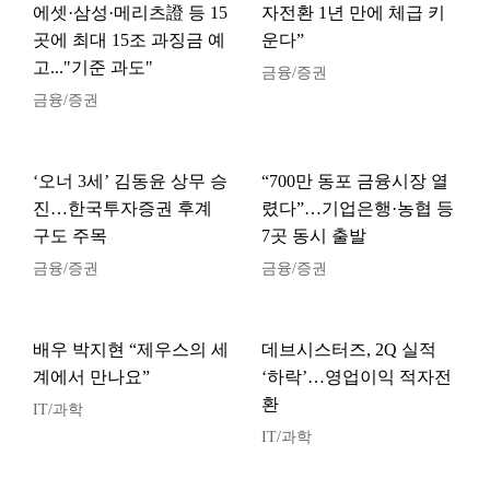
에셋·삼성·메리츠證 등 15
자전환 1년 만에 체급 키
곳에 최대 15조 과징금 예
운다”
고..."기준 과도"
금융/증권
금융/증권
‘오너 3세’ 김동윤 상무 승
“700만 동포 금융시장 열
진…한국투자증권 후계
렸다”…기업은행·농협 등
구도 주목
7곳 동시 출발
금융/증권
금융/증권
배우 박지현 “제우스의 세
데브시스터즈, 2Q 실적
계에서 만나요”
‘하락’…영업이익 적자전
환
IT/과학
IT/과학