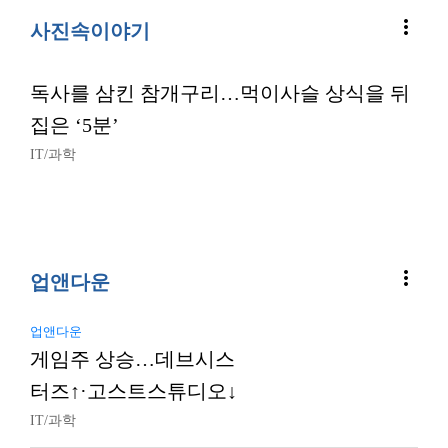
more_vert
사진속이야기
독사를 삼킨 참개구리…먹이사슬 상식을 뒤
집은 ‘5분’
IT/과학
more_vert
업앤다운
업앤다운
게임주 상승…데브시스
터즈↑·고스트스튜디오↓
IT/과학