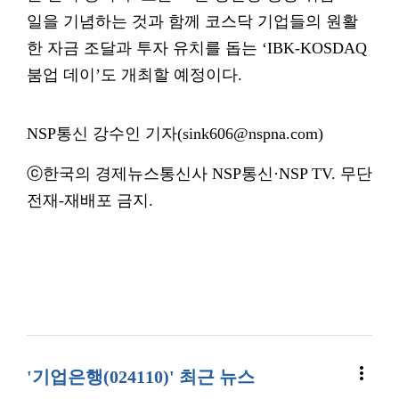
일을 기념하는 것과 함께 코스닥 기업들의 원활
한 자금 조달과 투자 유치를 돕는 ‘IBK-KOSDAQ
붐업 데이’도 개최할 예정이다.
NSP통신 강수인 기자(sink606@nspna.com)
ⓒ한국의 경제뉴스통신사 NSP통신·NSP TV. 무단
전재-재배포 금지.
more_vert
'기업은행(024110)' 최근 뉴스