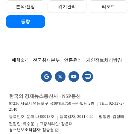
분석/전망
위기관리
리포트
동향
전국취재본부
언론윤리
개인정보처리방침
매체소개
한국의 경제뉴스통신사 - NSP통신
07236 서울시 영등포구 국회대로750 금산빌딩 2층
TEL: 02-3272-
2140
등록번호: 문화 나 00018호
등록일자: 2011.6.29
발행인: 김정태
편집인: 류수운
고충처리인: 강은태
청소년보호책임자: 김승철
launch