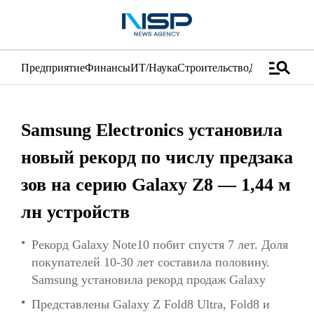
manage_search
Предприятие
Финансы
ИТ/Наука
Строительство
Дистрибуция
Samsung Electronics установила
новый рекорд по числу предзака
зов на серию Galaxy Z8 — 1,44 м
лн устройств
Рекорд Galaxy Note10 побит спустя 7 лет. Доля
покупателей 10-30 лет составила половину.
Samsung установила рекорд продаж Galaxy
Представлены Galaxy Z Fold8 Ultra, Fold8 и