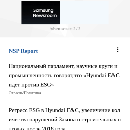
Advertisement
2 / 2
more_vert
NSP Report
Национальный парламент, научные круги и
промышленность говорят,что «Hyundai E&C
идет против ESG»
Отрасль/Политика
Регресс ESG в Hyundai E&C, увеличение кол
ичества нарушений Закона о строительных о
тходах после 2018 года