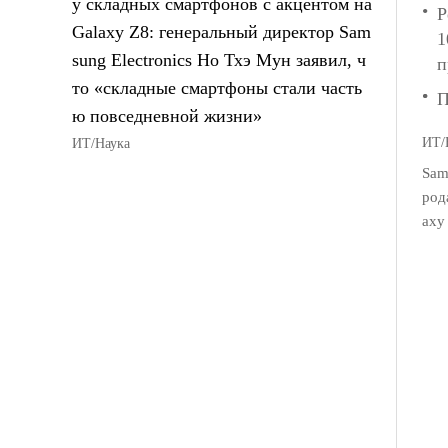
у складных смартфонов с акцентом на
Р
Galaxy Z8: генеральный директор Sam
1
sung Electronics Но Тхэ Мун заявил, ч
п
то «складные смартфоны стали часть
П
ю повседневной жизни»
ИТ/
ИТ/Наука
Sam
род
axy 