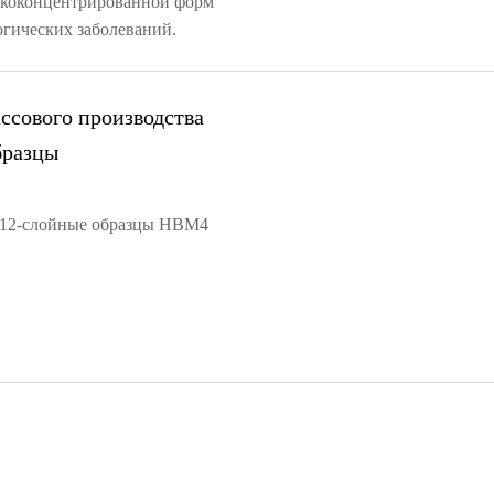
изкоконцентрированной форм
огических заболеваний.
ассового производства
бразцы
ла 12-слойные образцы HBM4