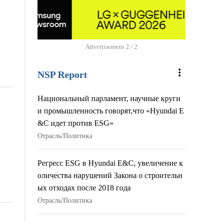
Advertisement
2 / 2
more_vert
NSP Report
Национальный парламент, научные круги
и промышленность говорят,что «Hyundai E
&C идет против ESG»
Отрасль/Политика
Регресс ESG в Hyundai E&C, увеличение к
оличества нарушений Закона о строительн
ых отходах после 2018 года
Отрасль/Политика