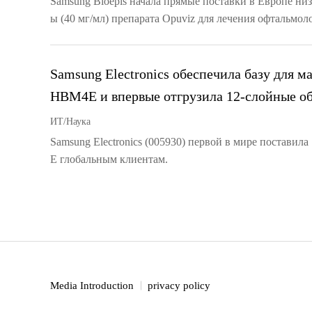
Samsung Bioepis начала прямые поставки в Европе н
ы (40 мг/мл) препарата Opuviz для лечения офтальмол
Samsung Electronics обеспечила базу для м
HBM4E и впервые отгрузила 12-слойные о
ИТ/Наука
Samsung Electronics (005930) первой в мире постави
E глобальным клиентам.
Media Introduction
privacy policy