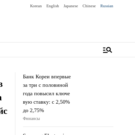
Korean
English
Japanese
Chinese
Russian
manage_search
Банк Кореи впервые
в
за три с половиной
года повысил ключе
а
вую ставку: с 2,50%
йс
до 2,75%
Финансы