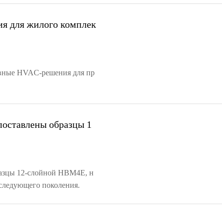
ия для жилого комплек
тивные HVAC-решения для пр
поставлены образцы 1
разцы 12-слойной HBM4E, н
следующего поколения.