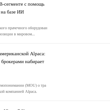
2B-сегменте с помощь
 на базе ИИ
ского прачечного оборудован
позиции в мировом...
 американской Alpaca:
и брокерами набирает
заимопонимании (MOU) о тра
кой компанией Alpaca.