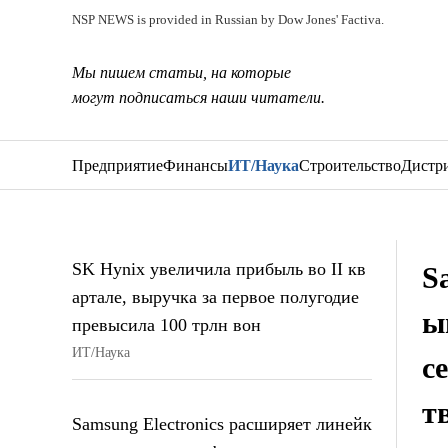
NSP NEWS is provided in Russian by Dow Jones' Factiva.
Мы пишем статьи, на которые
могут подписаться наши читатели.
Предприятие
Финансы
ИТ/Наука
Строительство
Дистр
SK Hynix увеличила прибыль во II кв
S
артале, выручка за первое полугодие
ы
превысила 100 трлн вон
ИТ/Наука
с
т
Samsung Electronics расширяет линейк