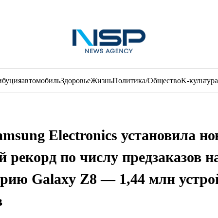
ибуция
автомобиль
Здоровье
Жизнь
Политика/Общество
K-культура
amsung Electronics установила но
й рекорд по числу предзаказов н
ерию Galaxy Z8 — 1,44 млн устро
в