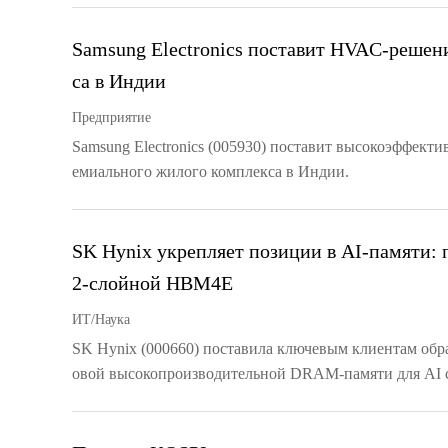
Samsung Electronics поставит HVAC-решен
са в Индии
Предприятие
Samsung Electronics (005930) поставит высокоэффек
емиального жилого комплекса в Индии.
SK Hynix укрепляет позиции в AI-памяти: 
2-слойной HBM4E
ИТ/Наука
SK Hynix (000660) поставила ключевым клиентам об
овой высокопроизводительной DRAM-памяти для AI 