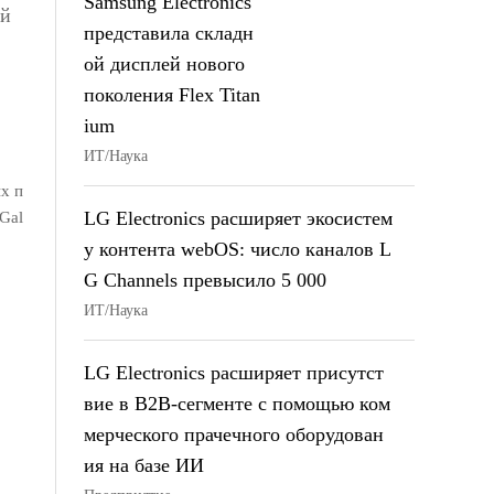
Samsung Electronics
ей
представила складн
ой дисплей нового
поколения Flex Titan
ium
ИТ/Наука
х п
LG Electronics расширяет экосистем
Gal
у контента webOS: число каналов L
G Channels превысило 5 000
ИТ/Наука
LG Electronics расширяет присутст
вие в B2B-сегменте с помощью ком
мерческого прачечного оборудован
ия на базе ИИ