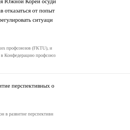
я Южной Кореи осуди
в отказаться от попыт
регулировать ситуаци
ких профсоюзов (FKTU), и
й в Конфедерацию профсоюз
витие перспективных о
он в развитие перспективн