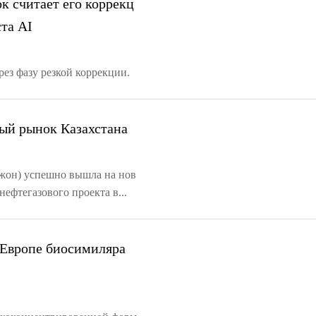
к считает его коррекц
ста AI
ез фазу резкой коррекции.
вый рынок Казахстана
Джон) успешно вышла на нов
ефтегазового проекта в...
 Европе биосимиляра